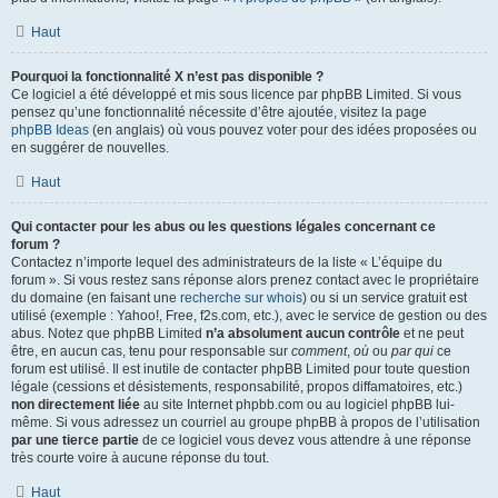
Haut
Pourquoi la fonctionnalité X n’est pas disponible ?
Ce logiciel a été développé et mis sous licence par phpBB Limited. Si vous
pensez qu’une fonctionnalité nécessite d’être ajoutée, visitez la page
phpBB Ideas
(en anglais) où vous pouvez voter pour des idées proposées ou
en suggérer de nouvelles.
Haut
Qui contacter pour les abus ou les questions légales concernant ce
forum ?
Contactez n’importe lequel des administrateurs de la liste « L’équipe du
forum ». Si vous restez sans réponse alors prenez contact avec le propriétaire
du domaine (en faisant une
recherche sur whois
) ou si un service gratuit est
utilisé (exemple : Yahoo!, Free, f2s.com, etc.), avec le service de gestion ou des
abus. Notez que phpBB Limited
n’a absolument aucun contrôle
et ne peut
être, en aucun cas, tenu pour responsable sur
comment
,
où
ou
par qui
ce
forum est utilisé. Il est inutile de contacter phpBB Limited pour toute question
légale (cessions et désistements, responsabilité, propos diffamatoires, etc.)
non directement liée
au site Internet phpbb.com ou au logiciel phpBB lui-
même. Si vous adressez un courriel au groupe phpBB à propos de l’utilisation
par une tierce partie
de ce logiciel vous devez vous attendre à une réponse
très courte voire à aucune réponse du tout.
Haut