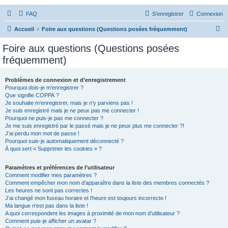
FAQ
S’enregistrer
Connexion
R
Accueil
Foire aux questions (Questions posées fréquemment)
e
Foire aux questions (Questions posées
c
fréquemment)
h
e
Problèmes de connexion et d’enregistrement
Pourquoi dois-je m’enregistrer ?
r
Que signifie COPPA ?
c
Je souhaite m’enregistrer, mais je n’y parviens pas !
Je suis enregistré mais je ne peux pas me connecter !
h
Pourquoi ne puis-je pas me connecter ?
Je me suis enregistré par le passé mais je ne peux plus me connecter ?!
e
J’ai perdu mon mot de passe !
r
Pourquoi suis-je automatiquement déconnecté ?
À quoi sert « Supprimer les cookies » ?
Paramètres et préférences de l’utilisateur
Comment modifier mes paramètres ?
Comment empêcher mon nom d’apparaître dans la liste des membres connectés ?
Les heures ne sont pas correctes !
J’ai changé mon fuseau horaire et l’heure est toujours incorrecte !
Ma langue n’est pas dans la liste !
A quoi correspondent les images à proximité de mon nom d’utilisateur ?
Comment puis-je afficher un avatar ?