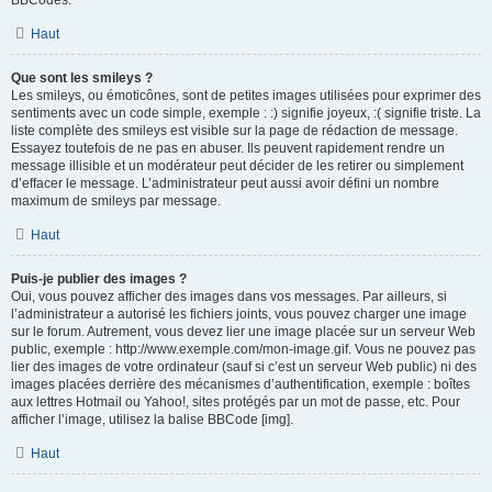
BBCodes.
Haut
Que sont les smileys ?
Les smileys, ou émoticônes, sont de petites images utilisées pour exprimer des
sentiments avec un code simple, exemple : :) signifie joyeux, :( signifie triste. La
liste complète des smileys est visible sur la page de rédaction de message.
Essayez toutefois de ne pas en abuser. Ils peuvent rapidement rendre un
message illisible et un modérateur peut décider de les retirer ou simplement
d’effacer le message. L’administrateur peut aussi avoir défini un nombre
maximum de smileys par message.
Haut
Puis-je publier des images ?
Oui, vous pouvez afficher des images dans vos messages. Par ailleurs, si
l’administrateur a autorisé les fichiers joints, vous pouvez charger une image
sur le forum. Autrement, vous devez lier une image placée sur un serveur Web
public, exemple : http://www.exemple.com/mon-image.gif. Vous ne pouvez pas
lier des images de votre ordinateur (sauf si c’est un serveur Web public) ni des
images placées derrière des mécanismes d’authentification, exemple : boîtes
aux lettres Hotmail ou Yahoo!, sites protégés par un mot de passe, etc. Pour
afficher l’image, utilisez la balise BBCode [img].
Haut