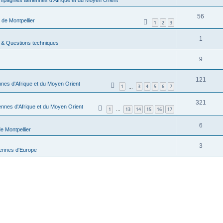
56
 de Montpellier
1
2
3
1
 & Questions techniques
9
121
nes d'Afrique et du Moyen Orient
1
3
4
5
6
7
…
321
nnes d'Afrique et du Moyen Orient
1
13
14
15
16
17
…
6
e Montpellier
3
ennes d'Europe