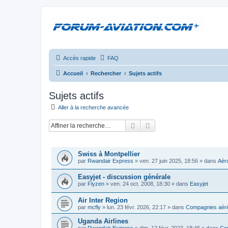
Accès rapide
FAQ
Accueil
Rechercher
Sujets actifs
Sujets actifs
Aller à la recherche avancée
Rechercher
Recherche avancée
SUJETS
Swiss à Montpellier
par
Rwandair Express
»
ven. 27 juin 2025, 18:56
» dans
Aéro
Easyjet - discussion générale
par
Flyzen
»
ven. 24 oct. 2008, 18:30
» dans
Easyjet
Air Inter Region
par
mcfly
»
lun. 23 févr. 2026, 22:17
» dans
Compagnies aéri
Uganda Airlines
par
Rwandair Express
»
dim. 12 févr. 2023, 18:46
» dans
Com