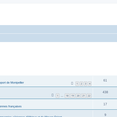
RÉPONSES
61
port de Montpellier
1
2
3
4
438
1
18
19
20
21
22
…
17
ennes françaises
9
pagnies aériennes d'Afrique et du Moyen Orient