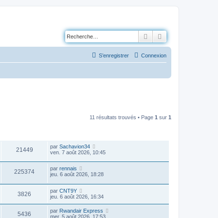
Rechercher
Recherche avancé
S’enregistrer
Connexion
11 résultats trouvés • Page
1
sur
1
VUES
DERNIER MESSAGE
par
Sachavion34
21449
ven. 7 août 2026, 10:45
par
rennais
225374
jeu. 6 août 2026, 18:28
par
CNT9Y
3826
jeu. 6 août 2026, 16:34
par
Rwandair Express
5436
mer. 5 août 2026, 17:53