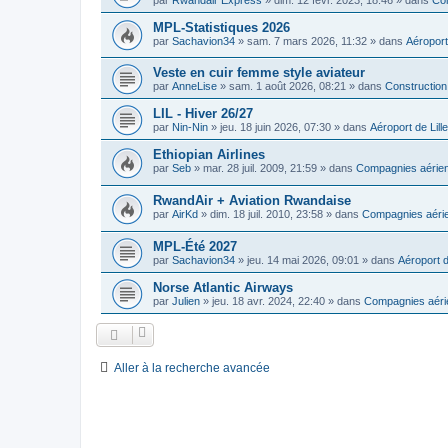
MPL-Statistiques 2026
par
Sachavion34
»
sam. 7 mars 2026, 11:32
» dans
Aéroport
Veste en cuir femme style aviateur
par
AnneLise
»
sam. 1 août 2026, 08:21
» dans
Construction
LIL - Hiver 26/27
par
Nin-Nin
»
jeu. 18 juin 2026, 07:30
» dans
Aéroport de Lille
Ethiopian Airlines
par
Seb
»
mar. 28 juil. 2009, 21:59
» dans
Compagnies aérien
RwandAir + Aviation Rwandaise
par
AirKd
»
dim. 18 juil. 2010, 23:58
» dans
Compagnies aérie
MPL-Été 2027
par
Sachavion34
»
jeu. 14 mai 2026, 09:01
» dans
Aéroport d
Norse Atlantic Airways
par
Julien
»
jeu. 18 avr. 2024, 22:40
» dans
Compagnies aéri
Aller à la recherche avancée