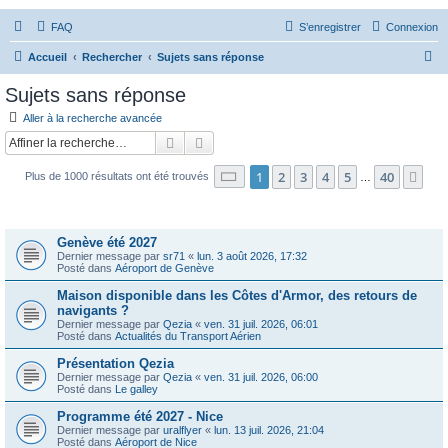
FAQ
S’enregistrer
Connexion
R
Accueil
Rechercher
Sujets sans réponse
e
Sujets sans réponse
c
Aller à la recherche avancée
h
Rechercher
Recherche avancée
e
Page
1
sur
40
1
2
3
4
5
40
Sui
Plus de 1000 résultats ont été trouvés
r
…
c
Sujets
h
Genève été 2027
e
Dernier message par
sr71
«
lun. 3 août 2026, 17:32
Posté dans
Aéroport de Genève
r
Maison disponible dans les Côtes d'Armor, des retours de
navigants ?
Dernier message par
Qezia
«
ven. 31 juil. 2026, 06:01
Posté dans
Actualités du Transport Aérien
Présentation Qezia
Dernier message par
Qezia
«
ven. 31 juil. 2026, 06:00
Posté dans
Le galley
Programme été 2027 - Nice
Dernier message par
uralflyer
«
lun. 13 juil. 2026, 21:04
Posté dans
Aéroport de Nice