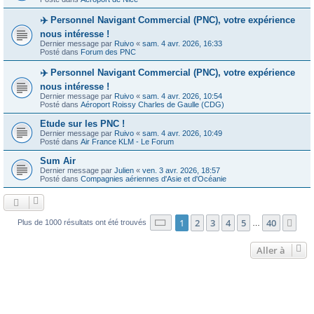
✈️ Personnel Navigant Commercial (PNC), votre expérience
nous intéresse !
Dernier message par
Ruivo
«
sam. 4 avr. 2026, 16:33
Posté dans
Forum des PNC
✈️ Personnel Navigant Commercial (PNC), votre expérience
nous intéresse !
Dernier message par
Ruivo
«
sam. 4 avr. 2026, 10:54
Posté dans
Aéroport Roissy Charles de Gaulle (CDG)
Etude sur les PNC !
Dernier message par
Ruivo
«
sam. 4 avr. 2026, 10:49
Posté dans
Air France KLM - Le Forum
Sum Air
Dernier message par
Julien
«
ven. 3 avr. 2026, 18:57
Posté dans
Compagnies aériennes d'Asie et d'Océanie
Page
1
sur
40
1
2
3
4
5
40
Sui
Plus de 1000 résultats ont été trouvés
…
Aller à