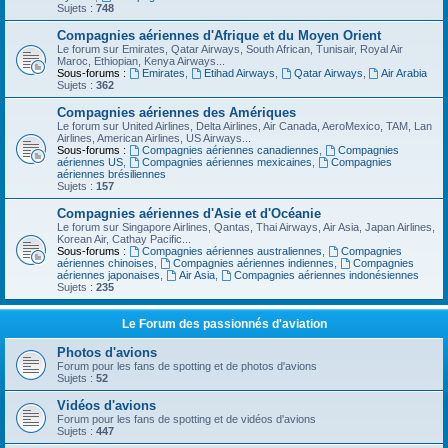
Sujets :
748
Compagnies aériennes d'Afrique et du Moyen Orient
Le forum sur Emirates, Qatar Airways, South African, Tunisair, Royal Air
Maroc, Ethiopian, Kenya Airways...
Sous-forums :
Emirates
,
Etihad Airways
,
Qatar Airways
,
Air Arabia
Sujets :
362
Compagnies aériennes des Amériques
Le forum sur United Airlines, Delta Airlines, Air Canada, AeroMexico, TAM, Lan
Airlines, American Airlines, US Airways...
Sous-forums :
Compagnies aériennes canadiennes
,
Compagnies
aériennes US
,
Compagnies aériennes mexicaines
,
Compagnies
aériennes brésiliennes
Sujets :
157
Compagnies aériennes d'Asie et d'Océanie
Le forum sur Singapore Airlines, Qantas, Thai Airways, Air Asia, Japan Airlines,
Korean Air, Cathay Pacific...
Sous-forums :
Compagnies aériennes australiennes
,
Compagnies
aériennes chinoises
,
Compagnies aériennes indiennes
,
Compagnies
aériennes japonaises
,
Air Asia
,
Compagnies aériennes indonésiennes
Sujets :
235
Le Forum des passionnés d'aviation
Photos d'avions
Forum pour les fans de spotting et de photos d'avions
Sujets :
52
Vidéos d'avions
Forum pour les fans de spotting et de vidéos d'avions
Sujets :
447