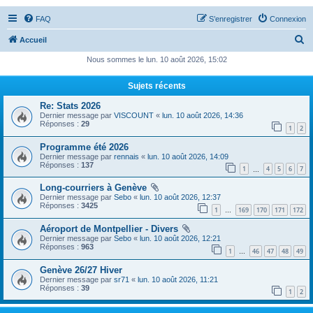
FAQ
S’enregistrer
Connexion
R
Accueil
e
Nous sommes le lun. 10 août 2026, 15:02
c
Sujets récents
h
Re: Stats 2026
e
Dernier message par
VISCOUNT
«
lun. 10 août 2026, 14:36
r
Réponses :
29
1
2
c
Programme été 2026
Dernier message par
rennais
«
lun. 10 août 2026, 14:09
h
Réponses :
137
1
4
5
6
7
…
e
Long-courriers à Genève
r
Dernier message par
Sebo
«
lun. 10 août 2026, 12:37
Réponses :
3425
1
169
170
171
172
…
Aéroport de Montpellier - Divers
Dernier message par
Sebo
«
lun. 10 août 2026, 12:21
Réponses :
963
1
46
47
48
49
…
Genève 26/27 Hiver
Dernier message par
sr71
«
lun. 10 août 2026, 11:21
Réponses :
39
1
2