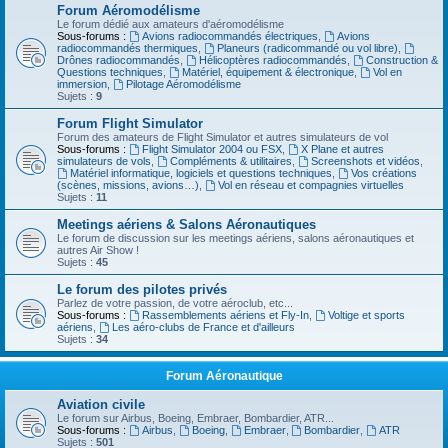
Forum Aéromodélisme
Le forum dédié aux amateurs d'aéromodélisme
Sous-forums :
Avions radiocommandés électriques
,
Avions
radiocommandés thermiques
,
Planeurs (radicommandé ou vol libre)
,
Drônes radiocommandés
,
Hélicoptères radiocommandés
,
Construction &
Questions techniques
,
Matériel, équipement & électronique
,
Vol en
immersion
,
Pilotage Aéromodélisme
Sujets :
9
Forum Flight Simulator
Forum des amateurs de Flight Simulator et autres simulateurs de vol
Sous-forums :
Flight Simulator 2004 ou FSX
,
X Plane et autres
simulateurs de vols
,
Compléments & utilitaires
,
Screenshots et vidéos
,
Matériel informatique, logiciels et questions techniques
,
Vos créations
(scènes, missions, avions…)
,
Vol en réseau et compagnies virtuelles
Sujets :
11
Meetings aériens & Salons Aéronautiques
Le forum de discussion sur les meetings aériens, salons aéronautiques et
autres Air Show !
Sujets :
45
Le forum des pilotes privés
Parlez de votre passion, de votre aéroclub, etc...
Sous-forums :
Rassemblements aériens et Fly-In
,
Voltige et sports
aériens
,
Les aéro-clubs de France et d'ailleurs
Sujets :
34
Forum Aéronautique
Aviation civile
Le forum sur Airbus, Boeing, Embraer, Bombardier, ATR...
Sous-forums :
Airbus
,
Boeing
,
Embraer
,
Bombardier
,
ATR
Sujets :
501