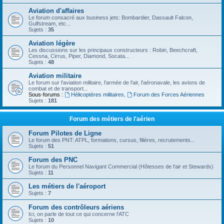
Aviation d'affaires
Le forum consacré aux business jets: Bombardier, Dassault Falcon,
Gulfstream, etc...
Sujets :
35
Aviation légère
Les discussions sur les principaux constructeurs : Robin, Beechcraft,
Cessna, Cirrus, Piper, Diamond, Socata...
Sujets :
48
Aviation militaire
Le forum sur l'aviation militaire, l'armée de l'air, l'aéronavale, les avions de
combat et de transport...
Sous-forums :
Hélicoptères militaires
,
Forum des Forces Aériennes
Sujets :
181
Forum des métiers de l'aérien
Forum Pilotes de Ligne
Le forum des PNT: ATPL, formations, cursus, filières, recrutements...
Sujets :
51
Forum des PNC
Le forum du Personnel Navigant Commercial (Hôtesses de l'air et Stewards)
Sujets :
11
Les métiers de l'aéroport
Sujets :
7
Forum des contrôleurs aériens
Ici, on parle de tout ce qui concerne l'ATC
Sujets :
10