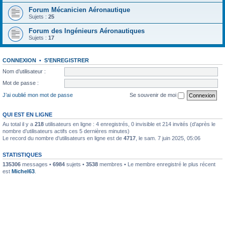
Forum Mécanicien Aéronautique
Sujets :
25
Forum des Ingénieurs Aéronautiques
Sujets :
17
CONNEXION
•
S’ENREGISTRER
Nom d’utilisateur :
Mot de passe :
J’ai oublié mon mot de passe
Se souvenir de moi
QUI EST EN LIGNE
Au total il y a
218
utilisateurs en ligne : 4 enregistrés, 0 invisible et 214 invités (d’après le
nombre d’utilisateurs actifs ces 5 dernières minutes)
Le record du nombre d’utilisateurs en ligne est de
4717
, le sam. 7 juin 2025, 05:06
STATISTIQUES
135306
messages •
6984
sujets •
3538
membres • Le membre enregistré le plus récent
est
Michel63
.