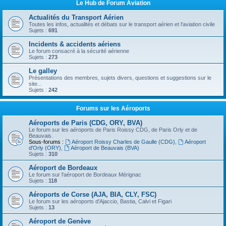
Le Hub de Forum Aviation
Actualités du Transport Aérien
Toutes les infos, actualités et débats sur le transport aérien et l'aviation civile
Sujets :
691
Incidents & accidents aériens
Le forum consacré à la sécurité aérienne
Sujets :
273
Le galley
Présentations des membres, sujets divers, questions et suggestions sur le
site...
Sujets :
242
Forums sur les Aéroports
Aéroports de Paris (CDG, ORY, BVA)
Le forum sur les aéroports de Paris Roissy CDG, de Paris Orly et de
Beauvais.
Sous-forums :
Aéroport Roissy Charles de Gaulle (CDG)
,
Aéroport
d'Orly (ORY)
,
Aéroport de Beauvais (BVA)
Sujets :
310
Aéroport de Bordeaux
Le forum sur l'aéroport de Bordeaux Mérignac
Sujets :
118
Aéroports de Corse (AJA, BIA, CLY, FSC)
Le forum sur les aéroports d'Ajaccio, Bastia, Calvi et Figari
Sujets :
13
Aéroport de Genève