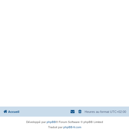
Accueil
Heures au format
UTC+02:00
Développé par
phpBB
® Forum Software © phpBB Limited
Traduit par
phpBB-fr.com