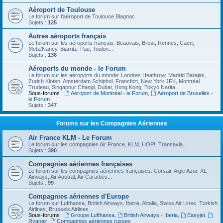
Aéroport de Toulouse
Le forum sur l'aéroport de Toulouse Blagnac
Sujets :
125
Autres aéroports français
Le forum sur les aéroports français: Beauvais, Brest, Rennes, Caen,
Metz/Nancy, Biarritz, Pau, Toulon...
Sujets :
136
Aéroports du monde - le Forum
Le forum sur les aéroports du monde: Londres Heathrow, Madrid Barajas,
Zurich Kloten, Amsterdam Schiphol, Francfort, New York JFK, Montréal
Trudeau, Singapour Changi, Dubai, Hong Kong, Tokyo Narita...
Sous-forums :
Aéroport de Montréal - le Forum
,
Aéroport de Bruxelles -
le Forum
Sujets :
347
Forums sur les Compagnies Aériennes
Air France KLM - Le Forum
Le forum sur les compagnies Air France, KLM, HOP!, Transavia...
Sujets :
390
Compagnies aériennes françaises
Le forum sur les compagnies aériennes françaises: Corsair, Aigle Azur, XL
Airways, Air Austral, Air Caraïbes...
Sujets :
99
Compagnies aériennes d'Europe
Le forum sur Lufthansa, British Airways, Iberia, Alitalia, Swiss Air Lines, Turkish
Airlines, Brussels Airlines...
Sous-forums :
Groupe Lufthansa
,
British Airways - Iberia
,
Easyjet
,
Ryanair
,
Compagnies aériennes russes