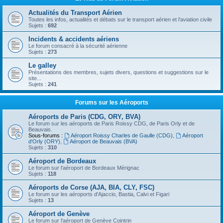
Actualités du Transport Aérien
Toutes les infos, actualités et débats sur le transport aérien et l'aviation civile
Sujets :
692
Incidents & accidents aériens
Le forum consacré à la sécurité aérienne
Sujets :
273
Le galley
Présentations des membres, sujets divers, questions et suggestions sur le
site...
Sujets :
241
Forums sur les Aéroports
Aéroports de Paris (CDG, ORY, BVA)
Le forum sur les aéroports de Paris Roissy CDG, de Paris Orly et de
Beauvais.
Sous-forums :
Aéroport Roissy Charles de Gaulle (CDG)
,
Aéroport
d'Orly (ORY)
,
Aéroport de Beauvais (BVA)
Sujets :
310
Aéroport de Bordeaux
Le forum sur l'aéroport de Bordeaux Mérignac
Sujets :
118
Aéroports de Corse (AJA, BIA, CLY, FSC)
Le forum sur les aéroports d'Ajaccio, Bastia, Calvi et Figari
Sujets :
13
Aéroport de Genève
Le forum sur l'aéroport de Genève Cointrin