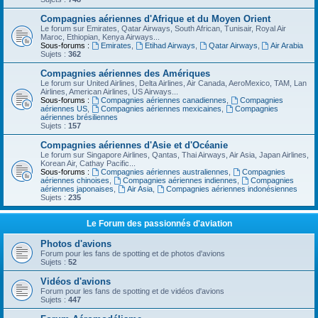
Compagnies aériennes d'Afrique et du Moyen Orient
Le forum sur Emirates, Qatar Airways, South African, Tunisair, Royal Air
Maroc, Ethiopian, Kenya Airways...
Sous-forums :
Emirates
,
Etihad Airways
,
Qatar Airways
,
Air Arabia
Sujets :
362
Compagnies aériennes des Amériques
Le forum sur United Airlines, Delta Airlines, Air Canada, AeroMexico, TAM, Lan
Airlines, American Airlines, US Airways...
Sous-forums :
Compagnies aériennes canadiennes
,
Compagnies
aériennes US
,
Compagnies aériennes mexicaines
,
Compagnies
aériennes brésiliennes
Sujets :
157
Compagnies aériennes d'Asie et d'Océanie
Le forum sur Singapore Airlines, Qantas, Thai Airways, Air Asia, Japan Airlines,
Korean Air, Cathay Pacific...
Sous-forums :
Compagnies aériennes australiennes
,
Compagnies
aériennes chinoises
,
Compagnies aériennes indiennes
,
Compagnies
aériennes japonaises
,
Air Asia
,
Compagnies aériennes indonésiennes
Sujets :
235
Le Forum des passionnés d'aviation
Photos d'avions
Forum pour les fans de spotting et de photos d'avions
Sujets :
52
Vidéos d'avions
Forum pour les fans de spotting et de vidéos d'avions
Sujets :
447