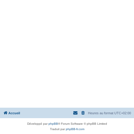
Accueil
Heures au format
UTC+02:00
Développé par
phpBB
® Forum Software © phpBB Limited
Traduit par
phpBB-fr.com