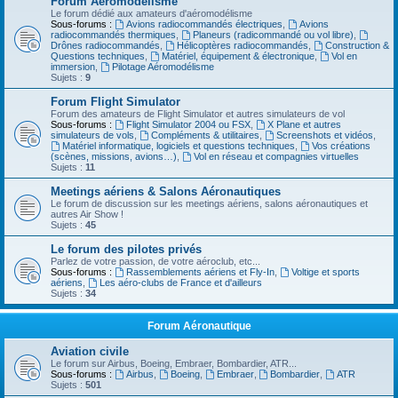
Forum Aéromodélisme
Le forum dédié aux amateurs d'aéromodélisme
Sous-forums :
Avions radiocommandés électriques
,
Avions
radiocommandés thermiques
,
Planeurs (radicommandé ou vol libre)
,
Drônes radiocommandés
,
Hélicoptères radiocommandés
,
Construction &
Questions techniques
,
Matériel, équipement & électronique
,
Vol en
immersion
,
Pilotage Aéromodélisme
Sujets :
9
Forum Flight Simulator
Forum des amateurs de Flight Simulator et autres simulateurs de vol
Sous-forums :
Flight Simulator 2004 ou FSX
,
X Plane et autres
simulateurs de vols
,
Compléments & utilitaires
,
Screenshots et vidéos
,
Matériel informatique, logiciels et questions techniques
,
Vos créations
(scènes, missions, avions…)
,
Vol en réseau et compagnies virtuelles
Sujets :
11
Meetings aériens & Salons Aéronautiques
Le forum de discussion sur les meetings aériens, salons aéronautiques et
autres Air Show !
Sujets :
45
Le forum des pilotes privés
Parlez de votre passion, de votre aéroclub, etc...
Sous-forums :
Rassemblements aériens et Fly-In
,
Voltige et sports
aériens
,
Les aéro-clubs de France et d'ailleurs
Sujets :
34
Forum Aéronautique
Aviation civile
Le forum sur Airbus, Boeing, Embraer, Bombardier, ATR...
Sous-forums :
Airbus
,
Boeing
,
Embraer
,
Bombardier
,
ATR
Sujets :
501