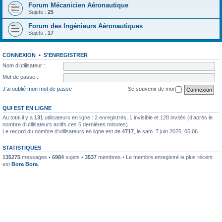
Forum Mécanicien Aéronautique
Sujets :
25
Forum des Ingénieurs Aéronautiques
Sujets :
17
CONNEXION
•
S’ENREGISTRER
Nom d’utilisateur :
Mot de passe :
J’ai oublié mon mot de passe
Se souvenir de moi
QUI EST EN LIGNE
Au total il y a
131
utilisateurs en ligne : 2 enregistrés, 1 invisible et 128 invités (d’après le
nombre d’utilisateurs actifs ces 5 dernières minutes)
Le record du nombre d’utilisateurs en ligne est de
4717
, le sam. 7 juin 2025, 05:06
STATISTIQUES
135275
messages •
6984
sujets •
3537
membres • Le membre enregistré le plus récent
est
Bora Bora
.