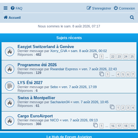
FAQ
S’enregistrer
Connexion
R
Accueil
e
Nous sommes le sam. 8 août 2026, 07:17
c
Sujets récents
h
Easyjet Switzerland à Genève
e
Dernier message par
Xorry_GVA
«
sam. 8 août 2026, 00:02
r
Réponses :
482
1
22
23
24
25
…
c
Programme été 2026
Dernier message par
Rwandair Express
«
ven. 7 août 2026, 22:43
h
Réponses :
129
1
4
5
6
7
…
e
LYS Été 2027
r
Dernier message par
Sebo
«
ven. 7 août 2026, 17:09
Réponses :
6
Swiss à Montpellier
Dernier message par
Sachavion34
«
ven. 7 août 2026, 10:45
Réponses :
61
1
2
3
4
Cargo EuroAirport
Dernier message par
NICO
«
ven. 7 août 2026, 09:13
Réponses :
366
1
16
17
18
19
…
Le Hub de Forum Aviation