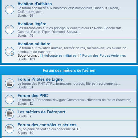
Aviation d'affaires
Le forum consacré aux business jets: Bombardier, Dassault Falcon,
Gulfstream, etc...
Sujets :
35
Aviation légère
Les discussions sur les principaux constructeurs : Robin, Beechcraft,
Cessna, Cirrus, Piper, Diamond, Socata...
Sujets :
48
Aviation militaire
Le forum sur l'aviation militaire, l'armée de l'air, l'aéronavale, les avions de
combat et de transport...
Sous-forums :
Hélicoptères militaires
,
Forum des Forces Aériennes
Sujets :
181
Forum des métiers de l'aérien
Forum Pilotes de Ligne
Le forum des PNT: ATPL, formations, cursus, filières, recrutements...
Sujets :
51
Forum des PNC
Le forum du Personnel Navigant Commercial (Hôtesses de l'air et Stewards)
Sujets :
11
Les métiers de l'aéroport
Sujets :
7
Forum des contrôleurs aériens
Ici, on parle de tout ce qui concerne l'ATC
Sujets :
10