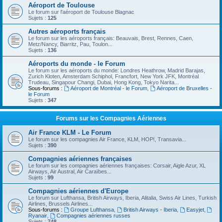
Aéroport de Toulouse
Le forum sur l'aéroport de Toulouse Blagnac
Sujets :
125
Autres aéroports français
Le forum sur les aéroports français: Beauvais, Brest, Rennes, Caen,
Metz/Nancy, Biarritz, Pau, Toulon...
Sujets :
136
Aéroports du monde - le Forum
Le forum sur les aéroports du monde: Londres Heathrow, Madrid Barajas,
Zurich Kloten, Amsterdam Schiphol, Francfort, New York JFK, Montréal
Trudeau, Singapour Changi, Dubai, Hong Kong, Tokyo Narita...
Sous-forums :
Aéroport de Montréal - le Forum
,
Aéroport de Bruxelles -
le Forum
Sujets :
347
Forums sur les Compagnies Aériennes
Air France KLM - Le Forum
Le forum sur les compagnies Air France, KLM, HOP!, Transavia...
Sujets :
390
Compagnies aériennes françaises
Le forum sur les compagnies aériennes françaises: Corsair, Aigle Azur, XL
Airways, Air Austral, Air Caraïbes...
Sujets :
99
Compagnies aériennes d'Europe
Le forum sur Lufthansa, British Airways, Iberia, Alitalia, Swiss Air Lines, Turkish
Airlines, Brussels Airlines...
Sous-forums :
Groupe Lufthansa
,
British Airways - Iberia
,
Easyjet
,
Ryanair
,
Compagnies aériennes russes
Sujets :
748