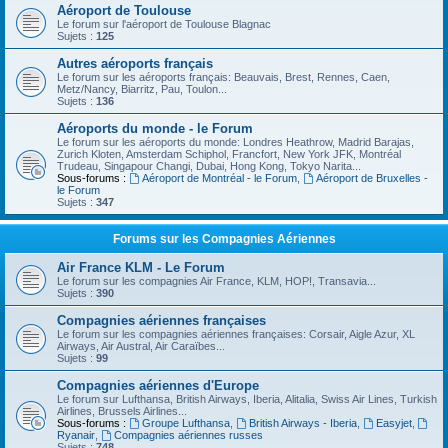
Aéroport de Toulouse
Le forum sur l'aéroport de Toulouse Blagnac
Sujets :
125
Autres aéroports français
Le forum sur les aéroports français: Beauvais, Brest, Rennes, Caen,
Metz/Nancy, Biarritz, Pau, Toulon...
Sujets :
136
Aéroports du monde - le Forum
Le forum sur les aéroports du monde: Londres Heathrow, Madrid Barajas,
Zurich Kloten, Amsterdam Schiphol, Francfort, New York JFK, Montréal
Trudeau, Singapour Changi, Dubai, Hong Kong, Tokyo Narita...
Sous-forums :
Aéroport de Montréal - le Forum
,
Aéroport de Bruxelles -
le Forum
Sujets :
347
Forums sur les Compagnies Aériennes
Air France KLM - Le Forum
Le forum sur les compagnies Air France, KLM, HOP!, Transavia...
Sujets :
390
Compagnies aériennes françaises
Le forum sur les compagnies aériennes françaises: Corsair, Aigle Azur, XL
Airways, Air Austral, Air Caraïbes...
Sujets :
99
Compagnies aériennes d'Europe
Le forum sur Lufthansa, British Airways, Iberia, Alitalia, Swiss Air Lines, Turkish
Airlines, Brussels Airlines...
Sous-forums :
Groupe Lufthansa
,
British Airways - Iberia
,
Easyjet
,
Ryanair
,
Compagnies aériennes russes
Sujets :
748