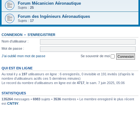
Forum Mécanicien Aéronautique
Sujets :
25
Forum des Ingénieurs Aéronautiques
Sujets :
17
CONNEXION
•
S’ENREGISTRER
Nom d’utilisateur :
Mot de passe :
J’ai oublié mon mot de passe
Se souvenir de moi
QUI EST EN LIGNE
Au total il y a
197
utilisateurs en ligne : 6 enregistrés, 0 invisible et 191 invités (d’après le
nombre d’utilisateurs actifs ces 5 dernières minutes)
Le record du nombre d’utilisateurs en ligne est de
4717
, le sam. 7 juin 2025, 05:06
STATISTIQUES
135264
messages •
6983
sujets •
3536
membres • Le membre enregistré le plus récent
est
CNT9Y
.