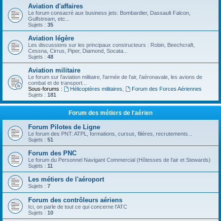
Aviation d'affaires
Le forum consacré aux business jets: Bombardier, Dassault Falcon,
Gulfstream, etc...
Sujets :
35
Aviation légère
Les discussions sur les principaux constructeurs : Robin, Beechcraft,
Cessna, Cirrus, Piper, Diamond, Socata...
Sujets :
48
Aviation militaire
Le forum sur l'aviation militaire, l'armée de l'air, l'aéronavale, les avions de
combat et de transport...
Sous-forums :
Hélicoptères militaires
,
Forum des Forces Aériennes
Sujets :
181
Forum des métiers de l'aérien
Forum Pilotes de Ligne
Le forum des PNT: ATPL, formations, cursus, filières, recrutements...
Sujets :
51
Forum des PNC
Le forum du Personnel Navigant Commercial (Hôtesses de l'air et Stewards)
Sujets :
11
Les métiers de l'aéroport
Sujets :
7
Forum des contrôleurs aériens
Ici, on parle de tout ce qui concerne l'ATC
Sujets :
10