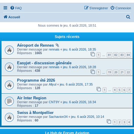
FAQ
S’enregistrer
Connexion
R
Accueil
e
Nous sommes le jeu. 6 août 2026, 18:51
c
Sujets récents
h
Aéroport de Rennes
e
Dernier message par
rennais
«
jeu. 6 août 2026, 18:35
r
Réponses :
1665
1
81
82
83
84
…
c
Easyjet - discussion générale
Dernier message par
rennais
«
jeu. 6 août 2026, 18:28
h
Réponses :
438
1
19
20
21
22
…
e
Programme été 2026
r
Dernier message par
Allyul
«
jeu. 6 août 2026, 17:35
Réponses :
128
1
4
5
6
7
…
Air Inter Region
Dernier message par
CNT9Y
«
jeu. 6 août 2026, 16:34
Réponses :
17
Swiss à Montpellier
Dernier message par
Sachavion34
«
jeu. 6 août 2026, 10:14
Réponses :
60
1
2
3
4
Le Hub de Forum Aviation