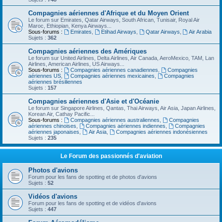
Compagnies aériennes d'Afrique et du Moyen Orient
Le forum sur Emirates, Qatar Airways, South African, Tunisair, Royal Air
Maroc, Ethiopian, Kenya Airways...
Sous-forums :
Emirates
,
Etihad Airways
,
Qatar Airways
,
Air Arabia
Sujets :
362
Compagnies aériennes des Amériques
Le forum sur United Airlines, Delta Airlines, Air Canada, AeroMexico, TAM, Lan
Airlines, American Airlines, US Airways...
Sous-forums :
Compagnies aériennes canadiennes
,
Compagnies
aériennes US
,
Compagnies aériennes mexicaines
,
Compagnies
aériennes brésiliennes
Sujets :
157
Compagnies aériennes d'Asie et d'Océanie
Le forum sur Singapore Airlines, Qantas, Thai Airways, Air Asia, Japan Airlines,
Korean Air, Cathay Pacific...
Sous-forums :
Compagnies aériennes australiennes
,
Compagnies
aériennes chinoises
,
Compagnies aériennes indiennes
,
Compagnies
aériennes japonaises
,
Air Asia
,
Compagnies aériennes indonésiennes
Sujets :
235
Le Forum des passionnés d'aviation
Photos d'avions
Forum pour les fans de spotting et de photos d'avions
Sujets :
52
Vidéos d'avions
Forum pour les fans de spotting et de vidéos d'avions
Sujets :
447