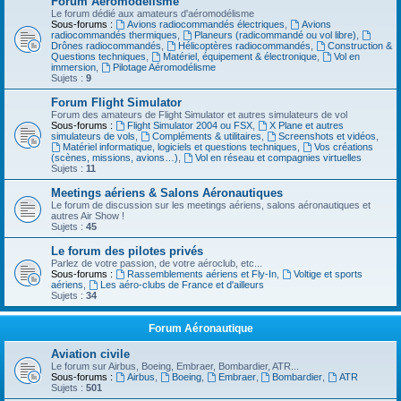
Forum Aéromodélisme
Le forum dédié aux amateurs d'aéromodélisme
Sous-forums :
Avions radiocommandés électriques
,
Avions
radiocommandés thermiques
,
Planeurs (radicommandé ou vol libre)
,
Drônes radiocommandés
,
Hélicoptères radiocommandés
,
Construction &
Questions techniques
,
Matériel, équipement & électronique
,
Vol en
immersion
,
Pilotage Aéromodélisme
Sujets :
9
Forum Flight Simulator
Forum des amateurs de Flight Simulator et autres simulateurs de vol
Sous-forums :
Flight Simulator 2004 ou FSX
,
X Plane et autres
simulateurs de vols
,
Compléments & utilitaires
,
Screenshots et vidéos
,
Matériel informatique, logiciels et questions techniques
,
Vos créations
(scènes, missions, avions…)
,
Vol en réseau et compagnies virtuelles
Sujets :
11
Meetings aériens & Salons Aéronautiques
Le forum de discussion sur les meetings aériens, salons aéronautiques et
autres Air Show !
Sujets :
45
Le forum des pilotes privés
Parlez de votre passion, de votre aéroclub, etc...
Sous-forums :
Rassemblements aériens et Fly-In
,
Voltige et sports
aériens
,
Les aéro-clubs de France et d'ailleurs
Sujets :
34
Forum Aéronautique
Aviation civile
Le forum sur Airbus, Boeing, Embraer, Bombardier, ATR...
Sous-forums :
Airbus
,
Boeing
,
Embraer
,
Bombardier
,
ATR
Sujets :
501