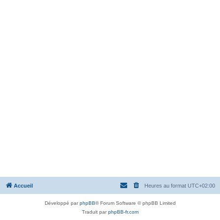
Accueil
Heures au format
UTC+02:00
Développé par
phpBB
® Forum Software © phpBB Limited
Traduit par
phpBB-fr.com