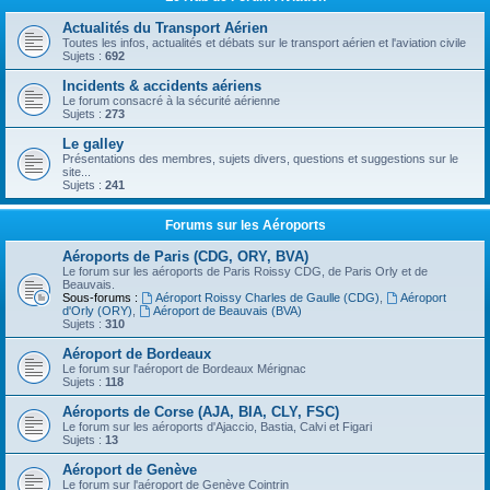
Actualités du Transport Aérien
Toutes les infos, actualités et débats sur le transport aérien et l'aviation civile
Sujets :
692
Incidents & accidents aériens
Le forum consacré à la sécurité aérienne
Sujets :
273
Le galley
Présentations des membres, sujets divers, questions et suggestions sur le
site...
Sujets :
241
Forums sur les Aéroports
Aéroports de Paris (CDG, ORY, BVA)
Le forum sur les aéroports de Paris Roissy CDG, de Paris Orly et de
Beauvais.
Sous-forums :
Aéroport Roissy Charles de Gaulle (CDG)
,
Aéroport
d'Orly (ORY)
,
Aéroport de Beauvais (BVA)
Sujets :
310
Aéroport de Bordeaux
Le forum sur l'aéroport de Bordeaux Mérignac
Sujets :
118
Aéroports de Corse (AJA, BIA, CLY, FSC)
Le forum sur les aéroports d'Ajaccio, Bastia, Calvi et Figari
Sujets :
13
Aéroport de Genève
Le forum sur l'aéroport de Genève Cointrin