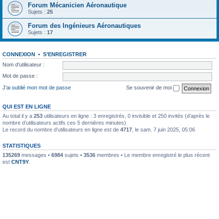
Forum Mécanicien Aéronautique
Sujets :
25
Forum des Ingénieurs Aéronautiques
Sujets :
17
CONNEXION
•
S’ENREGISTRER
Nom d’utilisateur :
Mot de passe :
J’ai oublié mon mot de passe
Se souvenir de moi
QUI EST EN LIGNE
Au total il y a
253
utilisateurs en ligne : 3 enregistrés, 0 invisible et 250 invités (d’après le
nombre d’utilisateurs actifs ces 5 dernières minutes)
Le record du nombre d’utilisateurs en ligne est de
4717
, le sam. 7 juin 2025, 05:06
STATISTIQUES
135269
messages •
6984
sujets •
3536
membres • Le membre enregistré le plus récent
est
CNT9Y
.