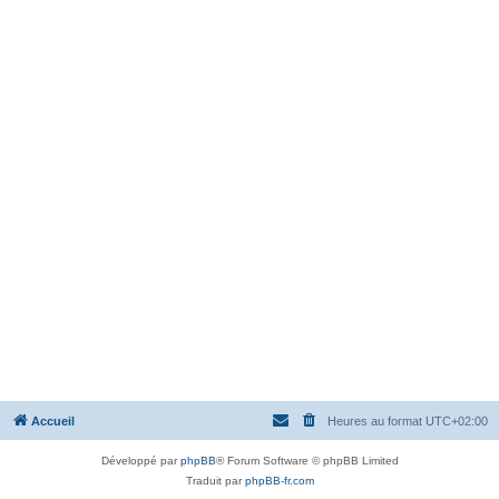
Accueil
Heures au format
UTC+02:00
Développé par
phpBB
® Forum Software © phpBB Limited
Traduit par
phpBB-fr.com