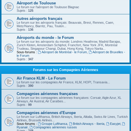
Aéroport de Toulouse
Le forum sur l'aéroport de Toulouse Blagnac
Sujets :
125
Autres aéroports français
Le forum sur les aéroports français: Beauvais, Brest, Rennes, Caen,
Metz/Nancy, Biarritz, Pau, Toulon...
Sujets :
136
Aéroports du monde - le Forum
Le forum sur les aéroports du monde: Londres Heathrow, Madrid Barajas,
Zurich Kloten, Amsterdam Schiphol, Francfort, New York JFK, Montréal
Trudeau, Singapour Changi, Dubai, Hong Kong, Tokyo Narita...
Sous-forums :
Aéroport de Montréal - le Forum
,
Aéroport de Bruxelles -
le Forum
Sujets :
347
Forums sur les Compagnies Aériennes
Air France KLM - Le Forum
Le forum sur les compagnies Air France, KLM, HOP!, Transavia...
Sujets :
390
Compagnies aériennes françaises
Le forum sur les compagnies aériennes françaises: Corsair, Aigle Azur, XL
Airways, Air Austral, Air Caraïbes...
Sujets :
99
Compagnies aériennes d'Europe
Le forum sur Lufthansa, British Airways, Iberia, Alitalia, Swiss Air Lines, Turkish
Airlines, Brussels Airlines...
Sous-forums :
Groupe Lufthansa
,
British Airways - Iberia
,
Easyjet
,
Ryanair
,
Compagnies aériennes russes
Sujets :
748