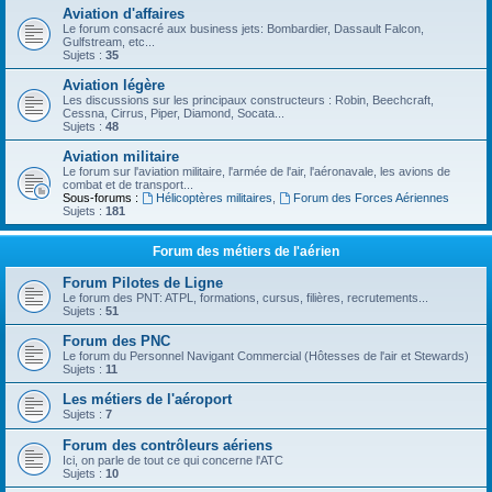
Aviation d'affaires
Le forum consacré aux business jets: Bombardier, Dassault Falcon,
Gulfstream, etc...
Sujets :
35
Aviation légère
Les discussions sur les principaux constructeurs : Robin, Beechcraft,
Cessna, Cirrus, Piper, Diamond, Socata...
Sujets :
48
Aviation militaire
Le forum sur l'aviation militaire, l'armée de l'air, l'aéronavale, les avions de
combat et de transport...
Sous-forums :
Hélicoptères militaires
,
Forum des Forces Aériennes
Sujets :
181
Forum des métiers de l'aérien
Forum Pilotes de Ligne
Le forum des PNT: ATPL, formations, cursus, filières, recrutements...
Sujets :
51
Forum des PNC
Le forum du Personnel Navigant Commercial (Hôtesses de l'air et Stewards)
Sujets :
11
Les métiers de l'aéroport
Sujets :
7
Forum des contrôleurs aériens
Ici, on parle de tout ce qui concerne l'ATC
Sujets :
10