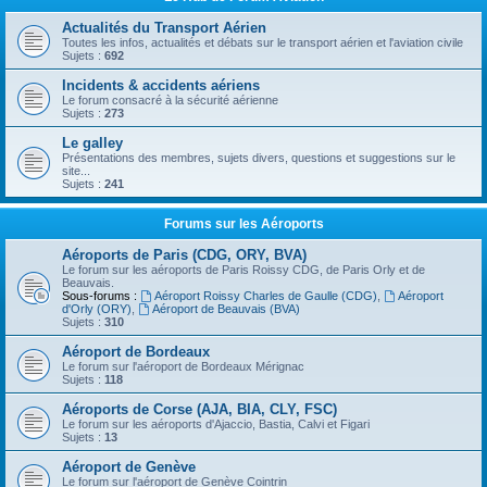
Actualités du Transport Aérien
Toutes les infos, actualités et débats sur le transport aérien et l'aviation civile
Sujets :
692
Incidents & accidents aériens
Le forum consacré à la sécurité aérienne
Sujets :
273
Le galley
Présentations des membres, sujets divers, questions et suggestions sur le
site...
Sujets :
241
Forums sur les Aéroports
Aéroports de Paris (CDG, ORY, BVA)
Le forum sur les aéroports de Paris Roissy CDG, de Paris Orly et de
Beauvais.
Sous-forums :
Aéroport Roissy Charles de Gaulle (CDG)
,
Aéroport
d'Orly (ORY)
,
Aéroport de Beauvais (BVA)
Sujets :
310
Aéroport de Bordeaux
Le forum sur l'aéroport de Bordeaux Mérignac
Sujets :
118
Aéroports de Corse (AJA, BIA, CLY, FSC)
Le forum sur les aéroports d'Ajaccio, Bastia, Calvi et Figari
Sujets :
13
Aéroport de Genève
Le forum sur l'aéroport de Genève Cointrin