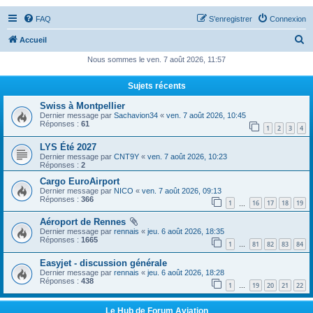
FAQ
S’enregistrer
Connexion
R
Accueil
e
Nous sommes le ven. 7 août 2026, 11:57
c
Sujets récents
h
Swiss à Montpellier
e
Dernier message par
Sachavion34
«
ven. 7 août 2026, 10:45
r
Réponses :
61
1
2
3
4
c
LYS Été 2027
Dernier message par
CNT9Y
«
ven. 7 août 2026, 10:23
h
Réponses :
2
e
Cargo EuroAirport
r
Dernier message par
NICO
«
ven. 7 août 2026, 09:13
Réponses :
366
1
16
17
18
19
…
Aéroport de Rennes
Dernier message par
rennais
«
jeu. 6 août 2026, 18:35
Réponses :
1665
1
81
82
83
84
…
Easyjet - discussion générale
Dernier message par
rennais
«
jeu. 6 août 2026, 18:28
Réponses :
438
1
19
20
21
22
…
Le Hub de Forum Aviation