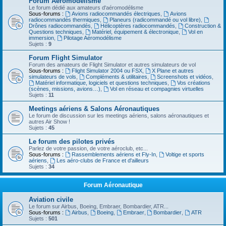
Forum Aéromodélisme
Le forum dédié aux amateurs d'aéromodélisme
Sous-forums :
Avions radiocommandés électriques
,
Avions
radiocommandés thermiques
,
Planeurs (radicommandé ou vol libre)
,
Drônes radiocommandés
,
Hélicoptères radiocommandés
,
Construction &
Questions techniques
,
Matériel, équipement & électronique
,
Vol en
immersion
,
Pilotage Aéromodélisme
Sujets :
9
Forum Flight Simulator
Forum des amateurs de Flight Simulator et autres simulateurs de vol
Sous-forums :
Flight Simulator 2004 ou FSX
,
X Plane et autres
simulateurs de vols
,
Compléments & utilitaires
,
Screenshots et vidéos
,
Matériel informatique, logiciels et questions techniques
,
Vos créations
(scènes, missions, avions…)
,
Vol en réseau et compagnies virtuelles
Sujets :
11
Meetings aériens & Salons Aéronautiques
Le forum de discussion sur les meetings aériens, salons aéronautiques et
autres Air Show !
Sujets :
45
Le forum des pilotes privés
Parlez de votre passion, de votre aéroclub, etc...
Sous-forums :
Rassemblements aériens et Fly-In
,
Voltige et sports
aériens
,
Les aéro-clubs de France et d'ailleurs
Sujets :
34
Forum Aéronautique
Aviation civile
Le forum sur Airbus, Boeing, Embraer, Bombardier, ATR...
Sous-forums :
Airbus
,
Boeing
,
Embraer
,
Bombardier
,
ATR
Sujets :
501