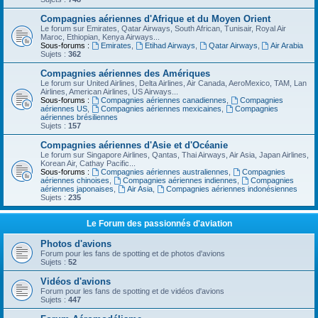
Compagnies aériennes d'Afrique et du Moyen Orient
Le forum sur Emirates, Qatar Airways, South African, Tunisair, Royal Air
Maroc, Ethiopian, Kenya Airways...
Sous-forums :
Emirates
,
Etihad Airways
,
Qatar Airways
,
Air Arabia
Sujets :
362
Compagnies aériennes des Amériques
Le forum sur United Airlines, Delta Airlines, Air Canada, AeroMexico, TAM, Lan
Airlines, American Airlines, US Airways...
Sous-forums :
Compagnies aériennes canadiennes
,
Compagnies
aériennes US
,
Compagnies aériennes mexicaines
,
Compagnies
aériennes brésiliennes
Sujets :
157
Compagnies aériennes d'Asie et d'Océanie
Le forum sur Singapore Airlines, Qantas, Thai Airways, Air Asia, Japan Airlines,
Korean Air, Cathay Pacific...
Sous-forums :
Compagnies aériennes australiennes
,
Compagnies
aériennes chinoises
,
Compagnies aériennes indiennes
,
Compagnies
aériennes japonaises
,
Air Asia
,
Compagnies aériennes indonésiennes
Sujets :
235
Le Forum des passionnés d'aviation
Photos d'avions
Forum pour les fans de spotting et de photos d'avions
Sujets :
52
Vidéos d'avions
Forum pour les fans de spotting et de vidéos d'avions
Sujets :
447