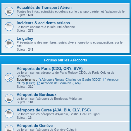
Actualités du Transport Aérien
Toutes les infos, actualités et débats sur le transport aérien et l'aviation civile
Sujets :
691
Incidents & accidents aériens
Le forum consacré à la sécurité aérienne
Sujets :
273
Le galley
Présentations des membres, sujets divers, questions et suggestions sur le
site...
Sujets :
241
Forums sur les Aéroports
Aéroports de Paris (CDG, ORY, BVA)
Le forum sur les aéroports de Paris Roissy CDG, de Paris Orly et de
Beauvais.
Sous-forums :
Aéroport Roissy Charles de Gaulle (CDG)
,
Aéroport
d'Orly (ORY)
,
Aéroport de Beauvais (BVA)
Sujets :
310
Aéroport de Bordeaux
Le forum sur l'aéroport de Bordeaux Mérignac
Sujets :
118
Aéroports de Corse (AJA, BIA, CLY, FSC)
Le forum sur les aéroports d'Ajaccio, Bastia, Calvi et Figari
Sujets :
13
Aéroport de Genève
Le forum sur l'aéroport de Genève Cointrin