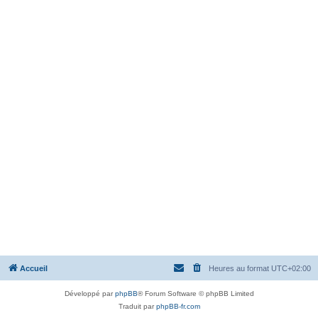
Accueil
Heures au format
UTC+02:00
Développé par
phpBB
® Forum Software © phpBB Limited
Traduit par
phpBB-fr.com