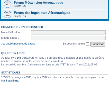
Forum Mécanicien Aéronautique
Sujets :
25
Forum des Ingénieurs Aéronautiques
Sujets :
17
CONNEXION
•
S’ENREGISTRER
Nom d’utilisateur :
Mot de passe :
J’ai oublié mon mot de passe
Se souvenir de moi
QUI EST EN LIGNE
Au total il y a
166
utilisateurs en ligne : 3 enregistrés, 1 invisible et 162 invités (d’après le
nombre d’utilisateurs actifs ces 5 dernières minutes)
Le record du nombre d’utilisateurs en ligne est de
4717
, le sam. 7 juin 2025, 05:06
STATISTIQUES
135277
messages •
6983
sujets •
3537
membres • Le membre enregistré le plus récent
est
Bora Bora
.