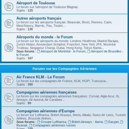
Aéroport de Toulouse
Le forum sur l'aéroport de Toulouse Blagnac
Sujets :
125
Autres aéroports français
Le forum sur les aéroports français: Beauvais, Brest, Rennes, Caen,
Metz/Nancy, Biarritz, Pau, Toulon...
Sujets :
136
Aéroports du monde - le Forum
Le forum sur les aéroports du monde: Londres Heathrow, Madrid Barajas,
Zurich Kloten, Amsterdam Schiphol, Francfort, New York JFK, Montréal
Trudeau, Singapour Changi, Dubai, Hong Kong, Tokyo Narita...
Sous-forums :
Aéroport de Montréal - le Forum
,
Aéroport de Bruxelles -
le Forum
Sujets :
347
Forums sur les Compagnies Aériennes
Air France KLM - Le Forum
Le forum sur les compagnies Air France, KLM, HOP!, Transavia...
Sujets :
390
Compagnies aériennes françaises
Le forum sur les compagnies aériennes françaises: Corsair, Aigle Azur, XL
Airways, Air Austral, Air Caraïbes...
Sujets :
99
Compagnies aériennes d'Europe
Le forum sur Lufthansa, British Airways, Iberia, Alitalia, Swiss Air Lines, Turkish
Airlines, Brussels Airlines...
Sous-forums :
Groupe Lufthansa
,
British Airways - Iberia
,
Easyjet
,
Ryanair
,
Compagnies aériennes russes
Sujets :
748