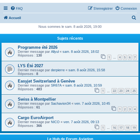
FAQ
S’enregistrer
Connexion
R
Accueil
e
Nous sommes le sam. 8 août 2026, 19:00
c
Sujets récents
h
Programme été 2026
e
Dernier message par
Allyul
«
sam. 8 août 2026, 18:02
r
Réponses :
130
1
4
5
6
7
…
c
LYS Été 2027
Dernier message par
derpierre
«
sam. 8 août 2026, 15:58
h
Réponses :
8
e
Easyjet Switzerland à Genève
r
Dernier message par
SR67A
«
sam. 8 août 2026, 10:59
Réponses :
483
1
22
23
24
25
…
Swiss à Montpellier
Dernier message par
Sachavion34
«
ven. 7 août 2026, 10:45
Réponses :
61
1
2
3
4
Cargo EuroAirport
Dernier message par
NICO
«
ven. 7 août 2026, 09:13
Réponses :
366
1
16
17
18
19
…
Le Hub de Forum Aviation