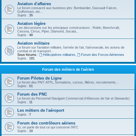
Aviation d'affaires
Le forum consacré aux business jets: Bombardier, Dassault Falcon,
Gulfstream, etc...
Sujets :
35
Aviation légère
Les discussions sur les principaux constructeurs : Robin, Beechcraft,
Cessna, Cirrus, Piper, Diamond, Socata...
Sujets :
48
Aviation militaire
Le forum sur l'aviation militaire, l'armée de l'air, l'aéronavale, les avions de
combat et de transport...
Sous-forums :
Hélicoptères militaires
,
Forum des Forces Aériennes
Sujets :
181
Forum des métiers de l'aérien
Forum Pilotes de Ligne
Le forum des PNT: ATPL, formations, cursus, filières, recrutements...
Sujets :
51
Forum des PNC
Le forum du Personnel Navigant Commercial (Hôtesses de l'air et Stewards)
Sujets :
11
Les métiers de l'aéroport
Sujets :
7
Forum des contrôleurs aériens
Ici, on parle de tout ce qui concerne l'ATC
Sujets :
10