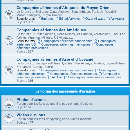
Compagnies aériennes d'Afrique et du Moyen Orient
Le forum sur Emirates, Qatar Airways, South African, Tunisair, Royal Air
Maroc, Ethiopian, Kenya Airways...
Sous-forums :
Emirates
,
Etihad Airways
,
Qatar Airways
,
Air Arabia
Sujets :
362
Compagnies aériennes des Amériques
Le forum sur United Airlines, Delta Airlines, Air Canada, AeroMexico, TAM, Lan
Airlines, American Airlines, US Airways...
Sous-forums :
Compagnies aériennes canadiennes
,
Compagnies
aériennes US
,
Compagnies aériennes mexicaines
,
Compagnies
aériennes brésiliennes
Sujets :
157
Compagnies aériennes d'Asie et d'Océanie
Le forum sur Singapore Airlines, Qantas, Thai Airways, Air Asia, Japan Airlines,
Korean Air, Cathay Pacific...
Sous-forums :
Compagnies aériennes australiennes
,
Compagnies
aériennes chinoises
,
Compagnies aériennes indiennes
,
Compagnies
aériennes japonaises
,
Air Asia
,
Compagnies aériennes indonésiennes
Sujets :
235
Le Forum des passionnés d'aviation
Photos d'avions
Forum pour les fans de spotting et de photos d'avions
Sujets :
52
Vidéos d'avions
Forum pour les fans de spotting et de vidéos d'avions
Sujets :
447