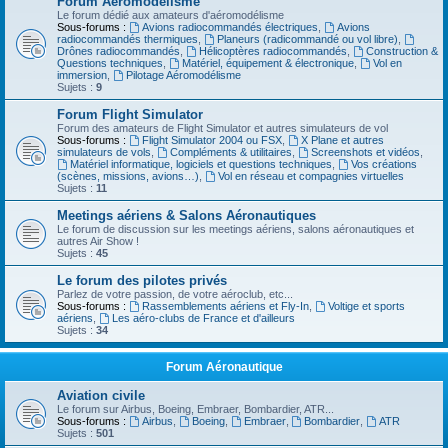
Forum Aéromodélisme
Le forum dédié aux amateurs d'aéromodélisme
Sous-forums :
Avions radiocommandés électriques
,
Avions
radiocommandés thermiques
,
Planeurs (radicommandé ou vol libre)
,
Drônes radiocommandés
,
Hélicoptères radiocommandés
,
Construction &
Questions techniques
,
Matériel, équipement & électronique
,
Vol en
immersion
,
Pilotage Aéromodélisme
Sujets :
9
Forum Flight Simulator
Forum des amateurs de Flight Simulator et autres simulateurs de vol
Sous-forums :
Flight Simulator 2004 ou FSX
,
X Plane et autres
simulateurs de vols
,
Compléments & utilitaires
,
Screenshots et vidéos
,
Matériel informatique, logiciels et questions techniques
,
Vos créations
(scènes, missions, avions…)
,
Vol en réseau et compagnies virtuelles
Sujets :
11
Meetings aériens & Salons Aéronautiques
Le forum de discussion sur les meetings aériens, salons aéronautiques et
autres Air Show !
Sujets :
45
Le forum des pilotes privés
Parlez de votre passion, de votre aéroclub, etc...
Sous-forums :
Rassemblements aériens et Fly-In
,
Voltige et sports
aériens
,
Les aéro-clubs de France et d'ailleurs
Sujets :
34
Forum Aéronautique
Aviation civile
Le forum sur Airbus, Boeing, Embraer, Bombardier, ATR...
Sous-forums :
Airbus
,
Boeing
,
Embraer
,
Bombardier
,
ATR
Sujets :
501