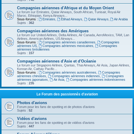
Compagnies aériennes d'Afrique et du Moyen Orient
Le forum sur Emirates, Qatar Airways, South African, Tunisair, Royal Air
Maroc, Ethiopian, Kenya Airways...
Sous-forums :
Emirates
,
Etihad Airways
,
Qatar Airways
,
Air Arabia
Sujets :
362
Compagnies aériennes des Amériques
Le forum sur United Airlines, Delta Airlines, Air Canada, AeroMexico, TAM, Lan
Airlines, American Airlines, US Airways...
Sous-forums :
Compagnies aériennes canadiennes
,
Compagnies
aériennes US
,
Compagnies aériennes mexicaines
,
Compagnies
aériennes brésiliennes
Sujets :
157
Compagnies aériennes d'Asie et d'Océanie
Le forum sur Singapore Airlines, Qantas, Thai Airways, Air Asia, Japan Airlines,
Korean Air, Cathay Pacific...
Sous-forums :
Compagnies aériennes australiennes
,
Compagnies
aériennes chinoises
,
Compagnies aériennes indiennes
,
Compagnies
aériennes japonaises
,
Air Asia
,
Compagnies aériennes indonésiennes
Sujets :
235
Le Forum des passionnés d'aviation
Photos d'avions
Forum pour les fans de spotting et de photos d'avions
Sujets :
52
Vidéos d'avions
Forum pour les fans de spotting et de vidéos d'avions
Sujets :
447