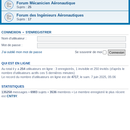
Forum Mécanicien Aéronautique
Sujets :
25
Forum des Ingénieurs Aéronautiques
Sujets :
17
CONNEXION
•
S’ENREGISTRER
Nom d’utilisateur :
Mot de passe :
J’ai oublié mon mot de passe
Se souvenir de moi
QUI EST EN LIGNE
Au total il y a
254
utilisateurs en ligne : 3 enregistrés, 1 invisible et 250 invités (d’après le
nombre d’utilisateurs actifs ces 5 dernières minutes)
Le record du nombre d’utilisateurs en ligne est de
4717
, le sam. 7 juin 2025, 05:06
STATISTIQUES
135258
messages •
6983
sujets •
3536
membres • Le membre enregistré le plus récent
est
CNT9Y
.