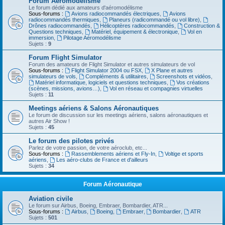
Forum Aéromodélisme
Le forum dédié aux amateurs d'aéromodélisme
Sous-forums :
Avions radiocommandés électriques
,
Avions
radiocommandés thermiques
,
Planeurs (radicommandé ou vol libre)
,
Drônes radiocommandés
,
Hélicoptères radiocommandés
,
Construction &
Questions techniques
,
Matériel, équipement & électronique
,
Vol en
immersion
,
Pilotage Aéromodélisme
Sujets :
9
Forum Flight Simulator
Forum des amateurs de Flight Simulator et autres simulateurs de vol
Sous-forums :
Flight Simulator 2004 ou FSX
,
X Plane et autres
simulateurs de vols
,
Compléments & utilitaires
,
Screenshots et vidéos
,
Matériel informatique, logiciels et questions techniques
,
Vos créations
(scènes, missions, avions…)
,
Vol en réseau et compagnies virtuelles
Sujets :
11
Meetings aériens & Salons Aéronautiques
Le forum de discussion sur les meetings aériens, salons aéronautiques et
autres Air Show !
Sujets :
45
Le forum des pilotes privés
Parlez de votre passion, de votre aéroclub, etc...
Sous-forums :
Rassemblements aériens et Fly-In
,
Voltige et sports
aériens
,
Les aéro-clubs de France et d'ailleurs
Sujets :
34
Forum Aéronautique
Aviation civile
Le forum sur Airbus, Boeing, Embraer, Bombardier, ATR...
Sous-forums :
Airbus
,
Boeing
,
Embraer
,
Bombardier
,
ATR
Sujets :
501