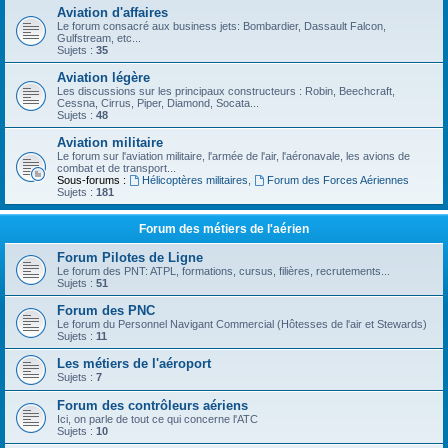
Aviation d'affaires
Le forum consacré aux business jets: Bombardier, Dassault Falcon,
Gulfstream, etc...
Sujets :
35
Aviation légère
Les discussions sur les principaux constructeurs : Robin, Beechcraft,
Cessna, Cirrus, Piper, Diamond, Socata...
Sujets :
48
Aviation militaire
Le forum sur l'aviation militaire, l'armée de l'air, l'aéronavale, les avions de
combat et de transport...
Sous-forums :
Hélicoptères militaires
,
Forum des Forces Aériennes
Sujets :
181
Forum des métiers de l'aérien
Forum Pilotes de Ligne
Le forum des PNT: ATPL, formations, cursus, filières, recrutements...
Sujets :
51
Forum des PNC
Le forum du Personnel Navigant Commercial (Hôtesses de l'air et Stewards)
Sujets :
11
Les métiers de l'aéroport
Sujets :
7
Forum des contrôleurs aériens
Ici, on parle de tout ce qui concerne l'ATC
Sujets :
10