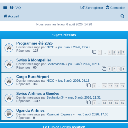
FAQ
S’enregistrer
Connexion
R
Accueil
e
Nous sommes le jeu. 6 août 2026, 14:28
c
Sujets récents
h
Programme été 2026
e
Dernier message par
NICO
«
jeu. 6 août 2026, 12:43
r
Réponses :
127
1
4
5
6
7
…
c
Swiss à Montpellier
Dernier message par
Sachavion34
«
jeu. 6 août 2026, 10:14
h
Réponses :
60
1
2
3
4
e
Cargo EuroAirport
r
Dernier message par
NICO
«
jeu. 6 août 2026, 08:13
Réponses :
365
1
16
17
18
19
…
Swiss Airlines à Genève
Dernier message par
Sachavion34
«
mer. 5 août 2026, 21:31
Réponses :
1317
1
63
64
65
66
…
Uganda Airlines
Dernier message par
Rwandair Express
«
mer. 5 août 2026, 17:53
Réponses :
9
Le Hub de Forum Aviation