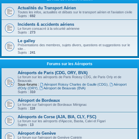
Actualités du Transport Aérien
Toutes les infos, actualités et débats sur le transport aérien et l'aviation civile
Sujets :
692
Incidents & accidents aériens
Le forum consacré à la sécurité aérienne
Sujets :
273
Le galley
Présentations des membres, sujets divers, questions et suggestions sur le
site...
Sujets :
241
Forums sur les Aéroports
Aéroports de Paris (CDG, ORY, BVA)
Le forum sur les aéroports de Paris Roissy CDG, de Paris Orly et de
Beauvais.
Sous-forums :
Aéroport Roissy Charles de Gaulle (CDG)
,
Aéroport
d'Orly (ORY)
,
Aéroport de Beauvais (BVA)
Sujets :
310
Aéroport de Bordeaux
Le forum sur l'aéroport de Bordeaux Mérignac
Sujets :
118
Aéroports de Corse (AJA, BIA, CLY, FSC)
Le forum sur les aéroports d'Ajaccio, Bastia, Calvi et Figari
Sujets :
13
Aéroport de Genève
Le forum sur l'aéroport de Genève Cointrin