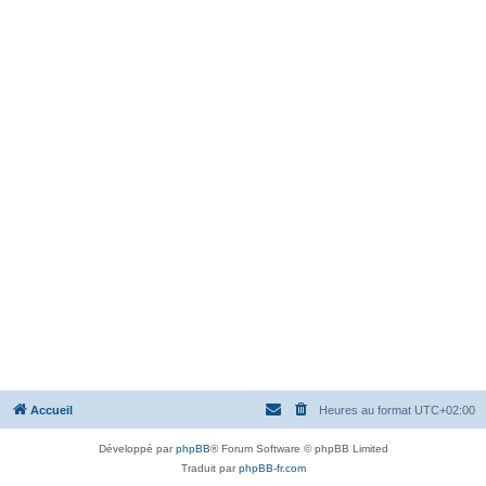
Accueil
Heures au format
UTC+02:00
Développé par
phpBB
® Forum Software © phpBB Limited
Traduit par
phpBB-fr.com