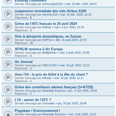
Existing Customers
Dernier message par
rickmorgan2222
«
mar. 23 déc. 2025, 09:07
suspension immediate des vols Airbus A320
Dernier message par
mermoz313
«
mar. 16 déc. 2025, 12:10
Réponses :
9
Grève de l'ATC français le 25 avril 2024
Dernier message par
intheair
«
sam. 4 oct. 2025, 13:19
Réponses :
2
Vols & aéroports domestiques, en Suisse
Dernier message par
EAPFan
«
dim. 31 août 2025, 22:47
Réponses :
11
AF/KLM renonce à Air Europa
Dernier message par
Beflightman
«
mer. 6 août 2025, 19:05
Réponses :
2
Air Journal
Dernier message par
VISCOUNT
«
mar. 22 juil. 2025, 12:12
Réponses :
1
Avec l'IA : le prix du billet à la tête du client ?
Dernier message par
intheair
«
mar. 22 juil. 2025, 11:17
Réponses :
1
Grève des contrôleurs aériens français (3+4/7/25)
Dernier message par
Rwandair Express
«
jeu. 17 juil. 2025, 18:50
Réponses :
7
L'IA : avenir de l'ATC ?
Dernier message par
Gosselies
«
jeu. 10 juil. 2025, 18:48
Flygskam / Environnement /
Dernier message par
Rwandair Express
«
ven. 4 juil. 2025, 11:57