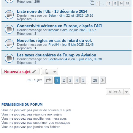
Réponses :
296
1
12
13
14
15
…
Liste noire de l'UE - 13 décembre 2024
Dernier message par
Sebo
«
dim. 22 juin 2025, 15:16
Réponses :
2
Connectivité aérienne en Europe, d'après l'ACI
Dernier message par
intheair
«
dim. 22 juin 2025, 11:57
Réponses :
3
Nouvelles règles en cas de retard du vol.
Dernier message par
Fred94
«
jeu. 5 juin 2025, 22:48
Réponses :
1
Les taxes douanières de Trump vs Aviation
Dernier message par
Sachavion34
«
jeu. 5 juin 2025, 09:30
Réponses :
4
Nouveau sujet
Page
1
sur
28
1
2
3
4
5
28
Suivante
691 sujets
…
Aller à
PERMISSIONS DU FORUM
Vous
ne pouvez pas
poster de nouveaux sujets
Vous
ne pouvez pas
répondre aux sujets
Vous
ne pouvez pas
modifier vos messages
Vous
ne pouvez pas
supprimer vos messages
Vous
ne pouvez pas
joindre des fichiers