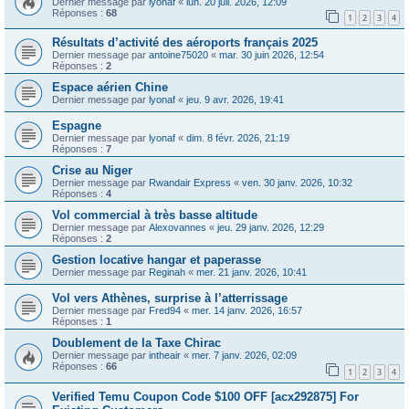
Dernier message par
lyonaf
«
lun. 20 juil. 2026, 12:09
Réponses :
68
1
2
3
4
Résultats d’activité des aéroports français 2025
Dernier message par
antoine75020
«
mar. 30 juin 2026, 12:54
Réponses :
2
Espace aérien Chine
Dernier message par
lyonaf
«
jeu. 9 avr. 2026, 19:41
Espagne
Dernier message par
lyonaf
«
dim. 8 févr. 2026, 21:19
Réponses :
7
Crise au Niger
Dernier message par
Rwandair Express
«
ven. 30 janv. 2026, 10:32
Réponses :
4
Vol commercial à très basse altitude
Dernier message par
Alexovannes
«
jeu. 29 janv. 2026, 12:29
Réponses :
2
Gestion locative hangar et paperasse
Dernier message par
Reginah
«
mer. 21 janv. 2026, 10:41
Vol vers Athènes, surprise à l’atterrissage
Dernier message par
Fred94
«
mer. 14 janv. 2026, 16:57
Réponses :
1
Doublement de la Taxe Chirac
Dernier message par
intheair
«
mer. 7 janv. 2026, 02:09
Réponses :
66
1
2
3
4
Verified Temu Coupon Code $100 OFF [acx292875] For