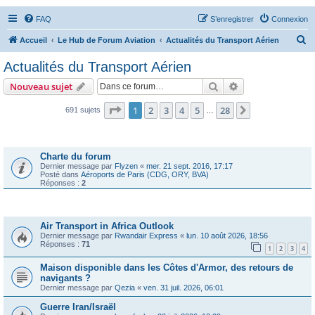
FAQ
S’enregistrer
Connexion
R
Accueil
Le Hub de Forum Aviation
Actualités du Transport Aérien
e
Actualités du Transport Aérien
c
Rechercher
Recherche avanc
Nouveau sujet
h
e
Page
1
sur
28
1
2
3
4
5
28
Suivante
691 sujets
…
r
Annonces
c
Charte du forum
h
Dernier message par
Flyzen
«
mer. 21 sept. 2016, 17:17
Posté dans
Aéroports de Paris (CDG, ORY, BVA)
e
Réponses :
2
r
Sujets
Air Transport in Africa Outlook
Dernier message par
Rwandair Express
«
lun. 10 août 2026, 18:56
Réponses :
71
1
2
3
4
Maison disponible dans les Côtes d'Armor, des retours de
navigants ?
Dernier message par
Qezia
«
ven. 31 juil. 2026, 06:01
Guerre Iran/Israël