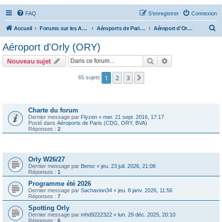
FAQ
S’enregistrer
Connexion
R
Accueil
Forums sur les Aéroports
Aéroports de Paris (CDG, ORY, BVA)
Aéroport d'Orly (ORY)
e
Aéroport d'Orly (ORY)
c
Rechercher
Recherche avanc
Nouveau sujet
h
e
1
2
3
Suivante
65 sujets
r
Annonces
c
Charte du forum
h
Dernier message par
Flyzen
«
mer. 21 sept. 2016, 17:17
Posté dans
Aéroports de Paris (CDG, ORY, BVA)
e
Réponses :
2
r
Sujets
Orly W26/27
Dernier message par
Bensr
«
jeu. 23 juil. 2026, 21:08
Réponses :
1
Programme été 2026
Dernier message par
Sachavion34
«
jeu. 8 janv. 2026, 11:56
Réponses :
7
Spotting Orly
Dernier message par
mhd9222322
«
lun. 29 déc. 2025, 20:10
Réponses :
6