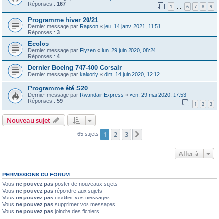
Réponses :
167
1
6
7
8
9
…
Programme hiver 20/21
Dernier message par
Rapson
«
jeu. 14 janv. 2021, 11:51
Réponses :
3
Ecolos
Dernier message par
Flyzen
«
lun. 29 juin 2020, 08:24
Réponses :
4
Dernier Boeing 747-400 Corsair
Dernier message par
kaloorly
«
dim. 14 juin 2020, 12:12
Programme été S20
Dernier message par
Rwandair Express
«
ven. 29 mai 2020, 17:53
Réponses :
59
1
2
3
Nouveau sujet
1
2
3
Suivante
65 sujets
Aller à
PERMISSIONS DU FORUM
Vous
ne pouvez pas
poster de nouveaux sujets
Vous
ne pouvez pas
répondre aux sujets
Vous
ne pouvez pas
modifier vos messages
Vous
ne pouvez pas
supprimer vos messages
Vous
ne pouvez pas
joindre des fichiers