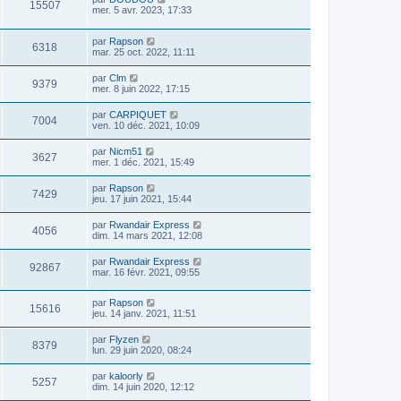
15507
mer. 5 avr. 2023, 17:33
par
Rapson
6318
mar. 25 oct. 2022, 11:11
par
Clm
9379
mer. 8 juin 2022, 17:15
par
CARPIQUET
7004
ven. 10 déc. 2021, 10:09
par
Nicm51
3627
mer. 1 déc. 2021, 15:49
par
Rapson
7429
jeu. 17 juin 2021, 15:44
par
Rwandair Express
4056
dim. 14 mars 2021, 12:08
par
Rwandair Express
92867
mar. 16 févr. 2021, 09:55
par
Rapson
15616
jeu. 14 janv. 2021, 11:51
par
Flyzen
8379
lun. 29 juin 2020, 08:24
par
kaloorly
5257
dim. 14 juin 2020, 12:12