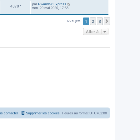
par
Rwandair Express
43707
ven. 29 mai 2020, 17:53
1
2
3
Suivante
65 sujets
Aller à
s contacter
Supprimer les cookies
Heures au format
UTC+02:00