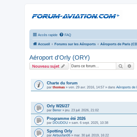
Accès rapide
FAQ
Accueil
Forums sur les Aéroports
Aéroports de Paris (C
Aéroport d'Orly (ORY)
Recher
Re
Nouveau sujet
ANNONCES
Charte du forum
par
thomas
»
ven. 29 avr. 2016, 14:57
» dans
Aéroports de
SUJETS
Orly W26/27
par
Bensr
»
jeu. 23 juil. 2026, 21:02
Programme été 2026
par
DOUDOU
»
sam. 6 sept. 2025, 10:38
Spotting Orly
par
Airbusfan06
»
mar. 30 juil. 2019, 16:22