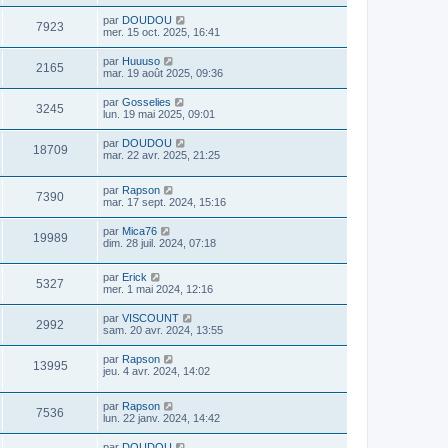
par
DOUDOU
7923
mer. 15 oct. 2025, 16:41
par
Huuuso
2165
mar. 19 août 2025, 09:36
par
Gosselies
3245
lun. 19 mai 2025, 09:01
par
DOUDOU
18709
mar. 22 avr. 2025, 21:25
par
Rapson
7390
mar. 17 sept. 2024, 15:16
par
Mica76
19989
dim. 28 juil. 2024, 07:18
par
Erick
5327
mer. 1 mai 2024, 12:16
par
VISCOUNT
2992
sam. 20 avr. 2024, 13:55
par
Rapson
13995
jeu. 4 avr. 2024, 14:02
par
Rapson
7536
lun. 22 janv. 2024, 14:42
par
DOUDOU