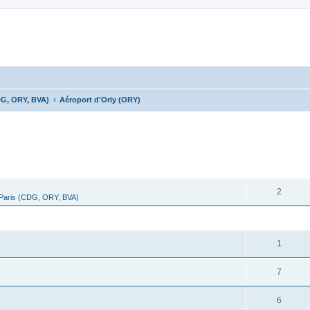
DG, ORY, BVA)
Aéroport d'Orly (ORY)
cher
cherche avancée
RÉPONSES
2
 Paris (CDG, ORY, BVA)
RÉPONSES
1
7
6