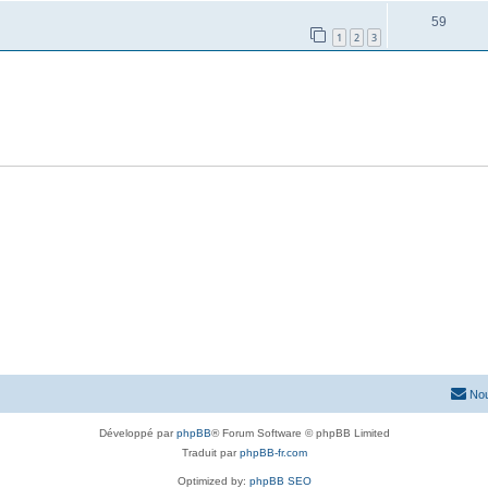
59
1
2
3
Nou
Développé par
phpBB
® Forum Software © phpBB Limited
Traduit par
phpBB-fr.com
Optimized by:
phpBB SEO