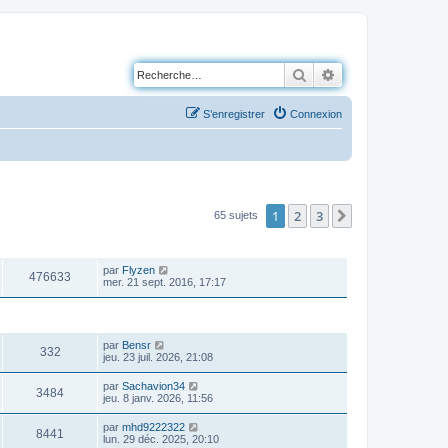
Rechercher
Recherche avancé
S’enregistrer
Connexion
1
2
3
Suivante
65 sujets
VUES
DERNIER MESSAGE
par
Flyzen
476633
mer. 21 sept. 2016, 17:17
VUES
DERNIER MESSAGE
par
Bensr
332
jeu. 23 juil. 2026, 21:08
par
Sachavion34
3484
jeu. 8 janv. 2026, 11:56
par
mhd9222322
8441
lun. 29 déc. 2025, 20:10