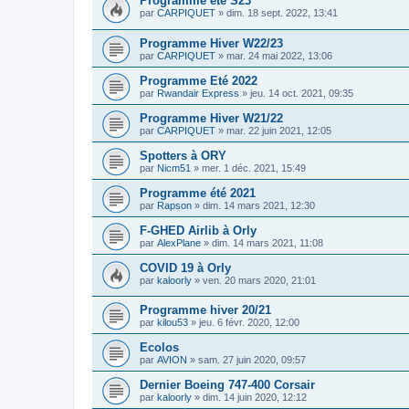
Programme été S23
par
CARPIQUET
»
dim. 18 sept. 2022, 13:41
Programme Hiver W22/23
par
CARPIQUET
»
mar. 24 mai 2022, 13:06
Programme Eté 2022
par
Rwandair Express
»
jeu. 14 oct. 2021, 09:35
Programme Hiver W21/22
par
CARPIQUET
»
mar. 22 juin 2021, 12:05
Spotters à ORY
par
Nicm51
»
mer. 1 déc. 2021, 15:49
Programme été 2021
par
Rapson
»
dim. 14 mars 2021, 12:30
F-GHED Airlib à Orly
par
AlexPlane
»
dim. 14 mars 2021, 11:08
COVID 19 à Orly
par
kaloorly
»
ven. 20 mars 2020, 21:01
Programme hiver 20/21
par
kilou53
»
jeu. 6 févr. 2020, 12:00
Ecolos
par
AVION
»
sam. 27 juin 2020, 09:57
Dernier Boeing 747-400 Corsair
par
kaloorly
»
dim. 14 juin 2020, 12:12