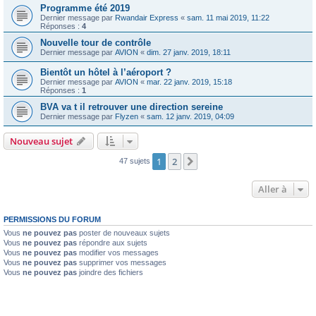
Programme été 2019
Dernier message par
Rwandair Express
«
sam. 11 mai 2019, 11:22
Réponses :
4
Nouvelle tour de contrôle
Dernier message par
AVION
«
dim. 27 janv. 2019, 18:11
Bientôt un hôtel à l’aéroport ?
Dernier message par
AVION
«
mar. 22 janv. 2019, 15:18
Réponses :
1
BVA va t il retrouver une direction sereine
Dernier message par
Flyzen
«
sam. 12 janv. 2019, 04:09
Nouveau sujet
1
2
Suivante
47 sujets
Aller à
PERMISSIONS DU FORUM
Vous
ne pouvez pas
poster de nouveaux sujets
Vous
ne pouvez pas
répondre aux sujets
Vous
ne pouvez pas
modifier vos messages
Vous
ne pouvez pas
supprimer vos messages
Vous
ne pouvez pas
joindre des fichiers