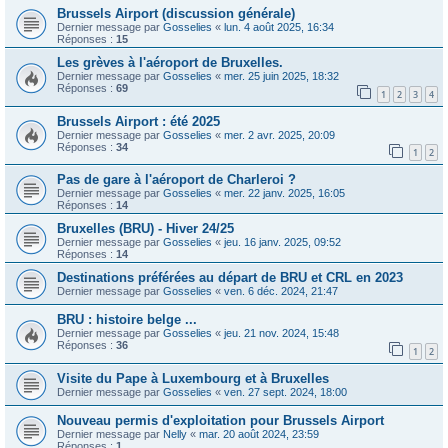
Brussels Airport (discussion générale)
Dernier message par
Gosselies
«
lun. 4 août 2025, 16:34
Réponses :
15
Les grèves à l'aéroport de Bruxelles.
Dernier message par
Gosselies
«
mer. 25 juin 2025, 18:32
Réponses :
69
1
2
3
4
Brussels Airport : été 2025
Dernier message par
Gosselies
«
mer. 2 avr. 2025, 20:09
Réponses :
34
1
2
Pas de gare à l'aéroport de Charleroi ?
Dernier message par
Gosselies
«
mer. 22 janv. 2025, 16:05
Réponses :
14
Bruxelles (BRU) - Hiver 24/25
Dernier message par
Gosselies
«
jeu. 16 janv. 2025, 09:52
Réponses :
14
Destinations préférées au départ de BRU et CRL en 2023
Dernier message par
Gosselies
«
ven. 6 déc. 2024, 21:47
BRU : histoire belge ...
Dernier message par
Gosselies
«
jeu. 21 nov. 2024, 15:48
Réponses :
36
1
2
Visite du Pape à Luxembourg et à Bruxelles
Dernier message par
Gosselies
«
ven. 27 sept. 2024, 18:00
Nouveau permis d'exploitation pour Brussels Airport
Dernier message par
Nelly
«
mar. 20 août 2024, 23:59
Réponses :
1