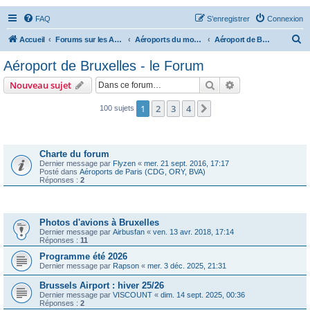
FAQ
S’enregistrer
Connexion
R
Accueil
Forums sur les Aéroports
Aéroports du monde - le Forum
Aéroport de Bruxelles - le Forum
e
Aéroport de Bruxelles - le Forum
c
Rechercher
Recherche avanc
Nouveau sujet
h
e
1
2
3
4
Suivante
100 sujets
r
Annonces
c
Charte du forum
h
Dernier message par
Flyzen
«
mer. 21 sept. 2016, 17:17
Posté dans
Aéroports de Paris (CDG, ORY, BVA)
e
Réponses :
2
r
Sujets
Photos d'avions à Bruxelles
Dernier message par
Airbusfan
«
ven. 13 avr. 2018, 17:14
Réponses :
11
Programme été 2026
Dernier message par
Rapson
«
mer. 3 déc. 2025, 21:31
Brussels Airport : hiver 25/26
Dernier message par
VISCOUNT
«
dim. 14 sept. 2025, 00:36
Réponses :
2