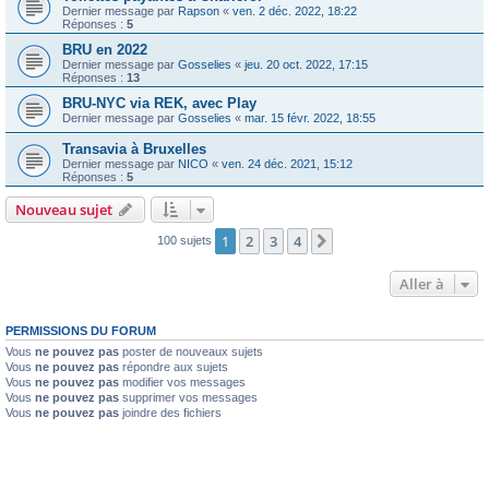
Dernier message par
Rapson
«
ven. 2 déc. 2022, 18:22
Réponses :
5
BRU en 2022
Dernier message par
Gosselies
«
jeu. 20 oct. 2022, 17:15
Réponses :
13
BRU-NYC via REK, avec Play
Dernier message par
Gosselies
«
mar. 15 févr. 2022, 18:55
Transavia à Bruxelles
Dernier message par
NICO
«
ven. 24 déc. 2021, 15:12
Réponses :
5
Nouveau sujet
1
2
3
4
Suivante
100 sujets
Aller à
PERMISSIONS DU FORUM
Vous
ne pouvez pas
poster de nouveaux sujets
Vous
ne pouvez pas
répondre aux sujets
Vous
ne pouvez pas
modifier vos messages
Vous
ne pouvez pas
supprimer vos messages
Vous
ne pouvez pas
joindre des fichiers