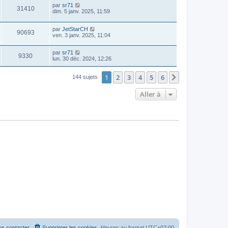
par
sr71
31410
dim. 5 janv. 2025, 11:59
par
JetStarCH
90693
ven. 3 janv. 2025, 11:04
par
sr71
9330
lun. 30 déc. 2024, 12:26
1
2
3
4
5
6
Suivante
144 sujets
Aller à
s contacter
Supprimer les cookies
Heures au format
UTC+02:00