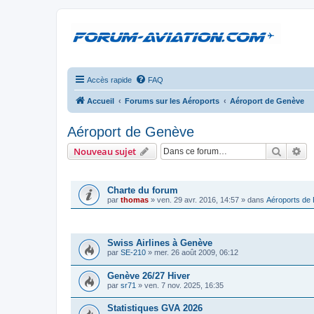
Accès rapide
FAQ
Accueil
Forums sur les Aéroports
Aéroport de Genève
Aéroport de Genève
Recher
Re
Nouveau sujet
ANNONCES
Charte du forum
par
thomas
»
ven. 29 avr. 2016, 14:57
» dans
Aéroports de
SUJETS
Swiss Airlines à Genève
par
SE-210
»
mer. 26 août 2009, 06:12
Genève 26/27 Hiver
par
sr71
»
ven. 7 nov. 2025, 16:35
Statistiques GVA 2026