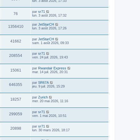
lun. 3 août 2026, 17:33
par
sr71
76
lun. 3 août 2026, 17:32
par
JetStarCH
1356410
lun. 3 août 2026, 17:26
par
JetStarCH
41662
sam. 1 août 2026, 09:33
par
sr71
208554
ven. 24 juil. 2026, 19:43
par
Rwandair Express
15061
mar. 14 juil. 2026, 20:31
par
SR67A
646355
jeu. 9 juil. 2026, 15:29
par
Zurich
18257
mer. 20 mai 2026, 11:16
par
sr71
299059
ven. 1 mai 2026, 10:51
par
sr71
20898
lun. 30 mars 2026, 18:17