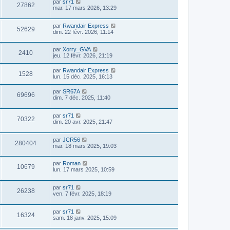
par
sr71
27862
mar. 17 mars 2026, 13:29
par
Rwandair Express
52629
dim. 22 févr. 2026, 11:14
par
Xorry_GVA
2410
jeu. 12 févr. 2026, 21:19
par
Rwandair Express
1528
lun. 15 déc. 2025, 16:13
par
SR67A
69696
dim. 7 déc. 2025, 11:40
par
sr71
70322
dim. 20 avr. 2025, 21:47
par
JCR56
280404
mar. 18 mars 2025, 19:03
par
Roman
10679
lun. 17 mars 2025, 10:59
par
sr71
26238
ven. 7 févr. 2025, 18:19
par
sr71
16324
sam. 18 janv. 2025, 15:09