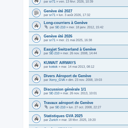
par
sr71
»
ven. 13 févr. 2026, 10:39
Genève été 2027
par
sr71
»
lun. 3 août 2026, 17:32
Long-courriers à Genève
par
SE-210
»
mer. 18 janv. 2012, 15:42
Genève été 2026
par
sr71
»
mer. 21 mai 2025, 16:38
Easyjet Switzerland à Genève
par
SE-210
»
mer. 26 nov. 2008, 14:44
KUWAIT AIRWAYS
par
kottok
»
mar. 14 mai 2013, 08:12
Divers Aéroport de Genève
par
Xorry_GVA
»
dim. 23 nov. 2008, 19:03
Discussion générale 1/1
par
SE-210
»
mar. 26 nov. 2013, 10:01
Travaux aéroport de Genève
par
SE-210
»
lun. 27 oct. 2008, 22:27
Statistiques GVA 2025
par
Zurich
»
mar. 18 févr. 2025, 19:20