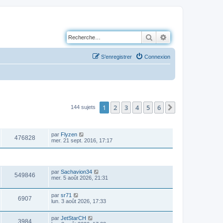
Rechercher
Recherche avancé
S’enregistrer
Connexion
1
2
3
4
5
6
Suivante
144 sujets
VUES
DERNIER MESSAGE
par
Flyzen
476828
mer. 21 sept. 2016, 17:17
VUES
DERNIER MESSAGE
par
Sachavion34
549846
mer. 5 août 2026, 21:31
par
sr71
6907
lun. 3 août 2026, 17:33
par
JetStarCH
3984