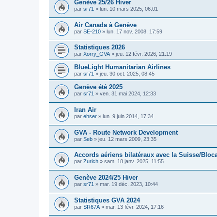
Genève 25/26 Hiver
par
sr71
»
lun. 10 mars 2025, 06:01
Air Canada à Genève
par
SE-210
»
lun. 17 nov. 2008, 17:59
Statistiques 2026
par
Xorry_GVA
»
jeu. 12 févr. 2026, 21:19
BlueLight Humanitarian Airlines
par
sr71
»
jeu. 30 oct. 2025, 08:45
Genève été 2025
par
sr71
»
ven. 31 mai 2024, 12:33
Iran Air
par
ehser
»
lun. 9 juin 2014, 17:34
GVA - Route Network Development
par
Seb
»
jeu. 12 mars 2009, 23:35
Accords aériens bilatéraux avec la Suisse/Blo
par
Zurich
»
sam. 18 janv. 2025, 11:55
Genève 2024/25 Hiver
par
sr71
»
mar. 19 déc. 2023, 10:44
Statistiques GVA 2024
par
SR67A
»
mar. 13 févr. 2024, 17:16