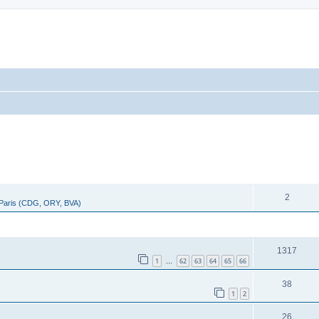
cher
cherche avancée
RÉPONSES
2
 Paris (CDG, ORY, BVA)
RÉPONSES
1317
1
62
63
64
65
66
…
38
1
2
26