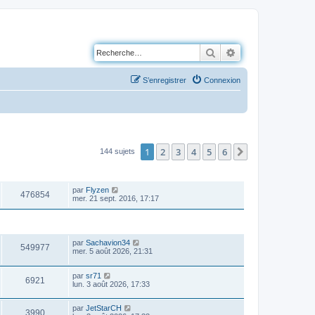
Rechercher
Recherche avancé
S’enregistrer
Connexion
1
2
3
4
5
6
Suivante
144 sujets
VUES
DERNIER MESSAGE
par
Flyzen
476854
mer. 21 sept. 2016, 17:17
VUES
DERNIER MESSAGE
par
Sachavion34
549977
mer. 5 août 2026, 21:31
par
sr71
6921
lun. 3 août 2026, 17:33
par
JetStarCH
3990