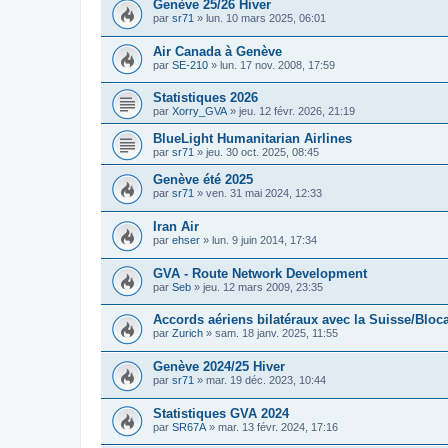
Genève 25/26 Hiver
par
sr71
»
lun. 10 mars 2025, 06:01
Air Canada à Genève
par
SE-210
»
lun. 17 nov. 2008, 17:59
Statistiques 2026
par
Xorry_GVA
»
jeu. 12 févr. 2026, 21:19
BlueLight Humanitarian Airlines
par
sr71
»
jeu. 30 oct. 2025, 08:45
Genève été 2025
par
sr71
»
ven. 31 mai 2024, 12:33
Iran Air
par
ehser
»
lun. 9 juin 2014, 17:34
GVA - Route Network Development
par
Seb
»
jeu. 12 mars 2009, 23:35
Accords aériens bilatéraux avec la Suisse/Blo
par
Zurich
»
sam. 18 janv. 2025, 11:55
Genève 2024/25 Hiver
par
sr71
»
mar. 19 déc. 2023, 10:44
Statistiques GVA 2024
par
SR67A
»
mar. 13 févr. 2024, 17:16