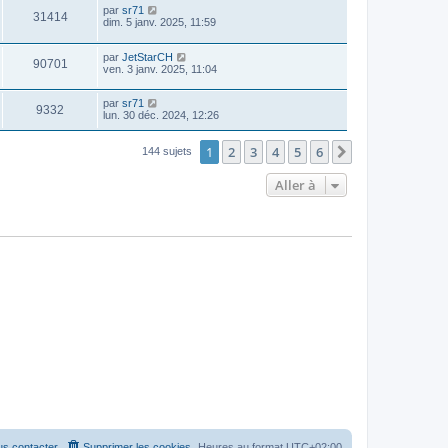
par
sr71
31414
dim. 5 janv. 2025, 11:59
par
JetStarCH
90701
ven. 3 janv. 2025, 11:04
par
sr71
9332
lun. 30 déc. 2024, 12:26
1
2
3
4
5
6
Suivante
144 sujets
Aller à
s contacter
Supprimer les cookies
Heures au format
UTC+02:00