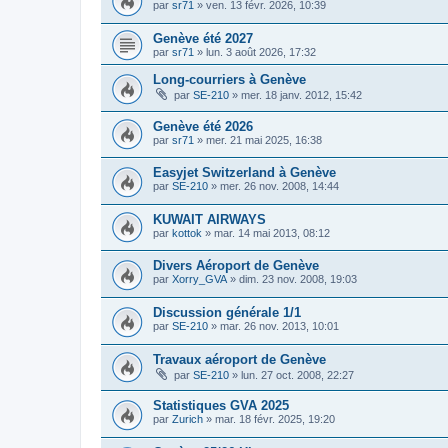
par
sr71
»
ven. 13 févr. 2026, 10:39
Genève été 2027
par
sr71
»
lun. 3 août 2026, 17:32
Long-courriers à Genève
par
SE-210
»
mer. 18 janv. 2012, 15:42
Genève été 2026
par
sr71
»
mer. 21 mai 2025, 16:38
Easyjet Switzerland à Genève
par
SE-210
»
mer. 26 nov. 2008, 14:44
KUWAIT AIRWAYS
par
kottok
»
mar. 14 mai 2013, 08:12
Divers Aéroport de Genève
par
Xorry_GVA
»
dim. 23 nov. 2008, 19:03
Discussion générale 1/1
par
SE-210
»
mar. 26 nov. 2013, 10:01
Travaux aéroport de Genève
par
SE-210
»
lun. 27 oct. 2008, 22:27
Statistiques GVA 2025
par
Zurich
»
mar. 18 févr. 2025, 19:20