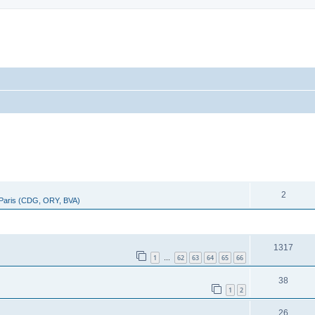
cher
cherche avancée
RÉPONSES
2
 Paris (CDG, ORY, BVA)
RÉPONSES
1317
1
62
63
64
65
66
…
38
1
2
26