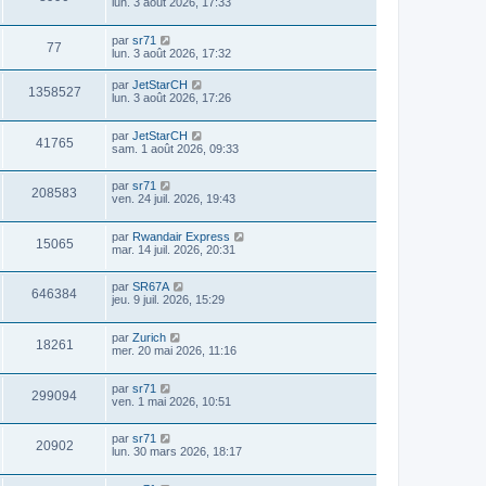
lun. 3 août 2026, 17:33
par
sr71
77
lun. 3 août 2026, 17:32
par
JetStarCH
1358527
lun. 3 août 2026, 17:26
par
JetStarCH
41765
sam. 1 août 2026, 09:33
par
sr71
208583
ven. 24 juil. 2026, 19:43
par
Rwandair Express
15065
mar. 14 juil. 2026, 20:31
par
SR67A
646384
jeu. 9 juil. 2026, 15:29
par
Zurich
18261
mer. 20 mai 2026, 11:16
par
sr71
299094
ven. 1 mai 2026, 10:51
par
sr71
20902
lun. 30 mars 2026, 18:17