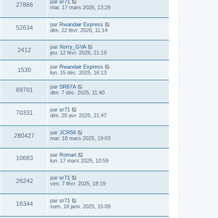
par
sr71
27866
mar. 17 mars 2026, 13:29
par
Rwandair Express
52634
dim. 22 févr. 2026, 11:14
par
Xorry_GVA
2412
jeu. 12 févr. 2026, 21:19
par
Rwandair Express
1530
lun. 15 déc. 2025, 16:13
par
SR67A
69701
dim. 7 déc. 2025, 11:40
par
sr71
70331
dim. 20 avr. 2025, 21:47
par
JCR56
280427
mar. 18 mars 2025, 19:03
par
Roman
10683
lun. 17 mars 2025, 10:59
par
sr71
26242
ven. 7 févr. 2025, 18:19
par
sr71
16344
sam. 18 janv. 2025, 15:09