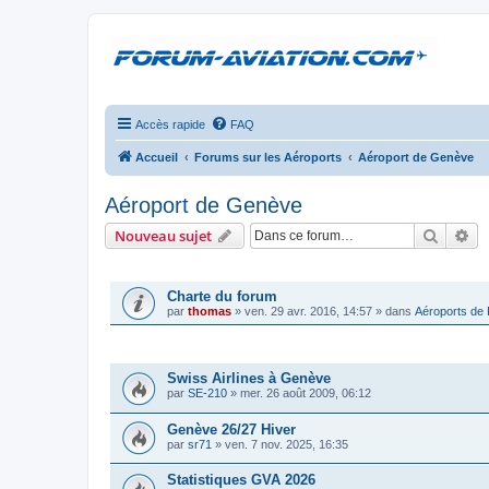
Accès rapide
FAQ
Accueil
Forums sur les Aéroports
Aéroport de Genève
Aéroport de Genève
Recher
Re
Nouveau sujet
ANNONCES
Charte du forum
par
thomas
»
ven. 29 avr. 2016, 14:57
» dans
Aéroports de
SUJETS
Swiss Airlines à Genève
par
SE-210
»
mer. 26 août 2009, 06:12
Genève 26/27 Hiver
par
sr71
»
ven. 7 nov. 2025, 16:35
Statistiques GVA 2026