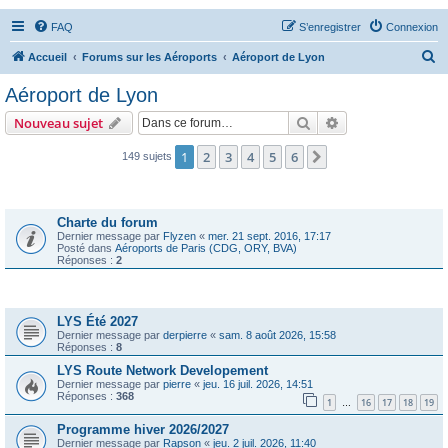
FAQ
S’enregistrer
Connexion
R
Accueil
Forums sur les Aéroports
Aéroport de Lyon
e
Aéroport de Lyon
c
Rechercher
Recherche avanc
Nouveau sujet
h
e
1
2
3
4
5
6
Suivante
149 sujets
r
Annonces
c
Charte du forum
h
Dernier message par
Flyzen
«
mer. 21 sept. 2016, 17:17
Posté dans
Aéroports de Paris (CDG, ORY, BVA)
e
Réponses :
2
r
Sujets
LYS Été 2027
Dernier message par
derpierre
«
sam. 8 août 2026, 15:58
Réponses :
8
LYS Route Network Developement
Dernier message par
pierre
«
jeu. 16 juil. 2026, 14:51
Réponses :
368
1
16
17
18
19
…
Programme hiver 2026/2027
Dernier message par
Rapson
«
jeu. 2 juil. 2026, 11:40