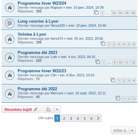
Programme hiver W23/24
Dernier message par
Rapson
«
mer. 10 janv. 2024, 18:38
Réponses :
303
1
13
14
15
16
…
Long courrier à Lyon
Dernier message par
Nicoa330
«
mer. 10 janv. 2024, 16:46
Volotea à Lyon
Dernier message par
hervé74
«
mer. 25 oct. 2023, 20:56
Réponses :
105
1
2
3
4
5
6
Programme été 2023
Dernier message par
Loth
«
mer. 4 oct. 2023, 09:16
Réponses :
220
1
9
10
11
12
…
Programme hiver W22/23
Dernier message par
Clm
«
lun. 6 févr. 2023, 10:53
Réponses :
71
1
2
3
4
Programme été 2022
Dernier message par
Mercure
«
sam. 24 sept. 2022, 22:11
Réponses :
45
1
2
3
Nouveau sujet
1
2
3
4
5
6
Suivante
149 sujets
Aller à