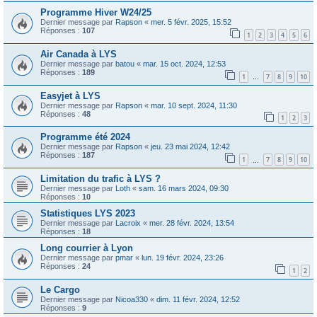
Programme Hiver W24/25
Dernier message par
Rapson
«
mer. 5 févr. 2025, 15:52
Réponses :
107
1
2
3
4
5
6
Air Canada à LYS
Dernier message par
batou
«
mar. 15 oct. 2024, 12:53
Réponses :
189
1
7
8
9
10
…
Easyjet à LYS
Dernier message par
Rapson
«
mar. 10 sept. 2024, 11:30
Réponses :
48
1
2
3
Programme été 2024
Dernier message par
Rapson
«
jeu. 23 mai 2024, 12:42
Réponses :
187
1
7
8
9
10
…
Limitation du trafic à LYS ?
Dernier message par
Loth
«
sam. 16 mars 2024, 09:30
Réponses :
10
Statistiques LYS 2023
Dernier message par
Lacroix
«
mer. 28 févr. 2024, 13:54
Réponses :
18
Long courrier à Lyon
Dernier message par
pmar
«
lun. 19 févr. 2024, 23:26
Réponses :
24
1
2
Le Cargo
Dernier message par
Nicoa330
«
dim. 11 févr. 2024, 12:52
Réponses :
9