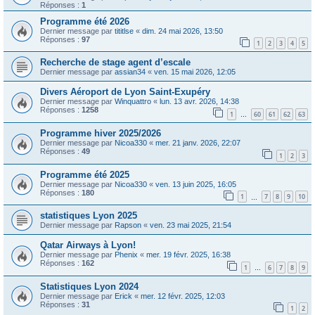
Réponses :
1
Programme été 2026
Dernier message par
tititlse
«
dim. 24 mai 2026, 13:50
Réponses :
97
1
2
3
4
5
Recherche de stage agent d’escale
Dernier message par
assian34
«
ven. 15 mai 2026, 12:05
Divers Aéroport de Lyon Saint-Exupéry
Dernier message par
Winquattro
«
lun. 13 avr. 2026, 14:38
Réponses :
1258
1
60
61
62
63
…
Programme hiver 2025/2026
Dernier message par
Nicoa330
«
mer. 21 janv. 2026, 22:07
Réponses :
49
1
2
3
Programme été 2025
Dernier message par
Nicoa330
«
ven. 13 juin 2025, 16:05
Réponses :
180
1
7
8
9
10
…
statistiques Lyon 2025
Dernier message par
Rapson
«
ven. 23 mai 2025, 21:54
Qatar Airways à Lyon!
Dernier message par
Phenix
«
mer. 19 févr. 2025, 16:38
Réponses :
162
1
6
7
8
9
…
Statistiques Lyon 2024
Dernier message par
Erick
«
mer. 12 févr. 2025, 12:03
Réponses :
31
1
2