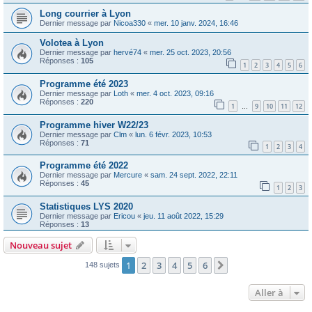
Long courrier à Lyon
Dernier message par
Nicoa330
«
mer. 10 janv. 2024, 16:46
Volotea à Lyon
Dernier message par
hervé74
«
mer. 25 oct. 2023, 20:56
Réponses :
105
1
2
3
4
5
6
Programme été 2023
Dernier message par
Loth
«
mer. 4 oct. 2023, 09:16
Réponses :
220
1
9
10
11
12
…
Programme hiver W22/23
Dernier message par
Clm
«
lun. 6 févr. 2023, 10:53
Réponses :
71
1
2
3
4
Programme été 2022
Dernier message par
Mercure
«
sam. 24 sept. 2022, 22:11
Réponses :
45
1
2
3
Statistiques LYS 2020
Dernier message par
Ericou
«
jeu. 11 août 2022, 15:29
Réponses :
13
Nouveau sujet
1
2
3
4
5
6
Suivante
148 sujets
Aller à