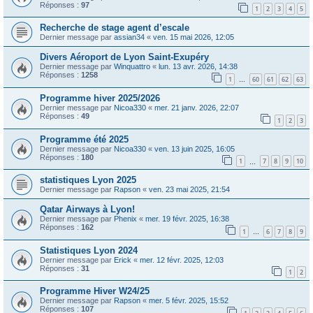
Réponses :
97
1
2
3
4
5
Recherche de stage agent d’escale
Dernier message par
assian34
«
ven. 15 mai 2026, 12:05
Divers Aéroport de Lyon Saint-Exupéry
Dernier message par
Winquattro
«
lun. 13 avr. 2026, 14:38
Réponses :
1258
1
60
61
62
63
…
Programme hiver 2025/2026
Dernier message par
Nicoa330
«
mer. 21 janv. 2026, 22:07
Réponses :
49
1
2
3
Programme été 2025
Dernier message par
Nicoa330
«
ven. 13 juin 2025, 16:05
Réponses :
180
1
7
8
9
10
…
statistiques Lyon 2025
Dernier message par
Rapson
«
ven. 23 mai 2025, 21:54
Qatar Airways à Lyon!
Dernier message par
Phenix
«
mer. 19 févr. 2025, 16:38
Réponses :
162
1
6
7
8
9
…
Statistiques Lyon 2024
Dernier message par
Erick
«
mer. 12 févr. 2025, 12:03
Réponses :
31
1
2
Programme Hiver W24/25
Dernier message par
Rapson
«
mer. 5 févr. 2025, 15:52
Réponses :
107