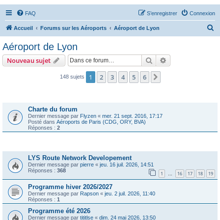
FAQ
S’enregistrer
Connexion
R
Accueil
Forums sur les Aéroports
Aéroport de Lyon
e
Aéroport de Lyon
c
Rechercher
Recherche avanc
Nouveau sujet
h
e
1
2
3
4
5
6
Suivante
148 sujets
r
Annonces
c
Charte du forum
h
Dernier message par
Flyzen
«
mer. 21 sept. 2016, 17:17
Posté dans
Aéroports de Paris (CDG, ORY, BVA)
e
Réponses :
2
r
Sujets
LYS Route Network Developement
Dernier message par
pierre
«
jeu. 16 juil. 2026, 14:51
Réponses :
368
1
16
17
18
19
…
Programme hiver 2026/2027
Dernier message par
Rapson
«
jeu. 2 juil. 2026, 11:40
Réponses :
1
Programme été 2026
Dernier message par
tititlse
«
dim. 24 mai 2026, 13:50