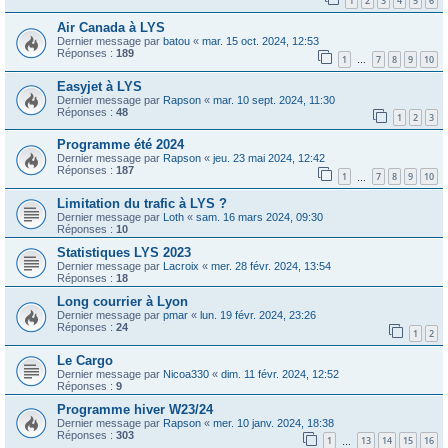
1
2
3
4
5
6
Air Canada à LYS
Dernier message par
batou
«
mar. 15 oct. 2024, 12:53
Réponses :
189
1
7
8
9
10
…
Easyjet à LYS
Dernier message par
Rapson
«
mar. 10 sept. 2024, 11:30
Réponses :
48
1
2
3
Programme été 2024
Dernier message par
Rapson
«
jeu. 23 mai 2024, 12:42
Réponses :
187
1
7
8
9
10
…
Limitation du trafic à LYS ?
Dernier message par
Loth
«
sam. 16 mars 2024, 09:30
Réponses :
10
Statistiques LYS 2023
Dernier message par
Lacroix
«
mer. 28 févr. 2024, 13:54
Réponses :
18
Long courrier à Lyon
Dernier message par
pmar
«
lun. 19 févr. 2024, 23:26
Réponses :
24
1
2
Le Cargo
Dernier message par
Nicoa330
«
dim. 11 févr. 2024, 12:52
Réponses :
9
Programme hiver W23/24
Dernier message par
Rapson
«
mer. 10 janv. 2024, 18:38
Réponses :
303
1
13
14
15
16
…