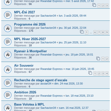
Dernier message par
Rwandair Express
«
mer. 5 août 2026, 17:42
Réponses :
56
1
2
3
MPL-Été 2027
Dernier message par
Sachavion34
«
lun. 3 août 2026, 09:44
Réponses :
6
Programme été 2026
Dernier message par
Sachavion34
«
jeu. 30 juil. 2026, 22:04
Réponses :
175
1
6
7
8
9
…
MPL Hiver 2026-2027
Dernier message par
Sachavion34
«
jeu. 25 juin 2026, 11:10
Réponses :
18
Ryanair à Montpellier
Dernier message par
Rwandair Express
«
jeu. 18 juin 2026, 16:01
Réponses :
36
1
2
Air Souvenir
Dernier message par
Rwandair Express
«
mar. 16 juin 2026, 19:45
Réponses :
67
1
2
3
4
Recherche de stage agent d’escale
Dernier message par
assian34
«
dim. 24 mai 2026, 13:30
Réponses :
6
Ambition 2026
Dernier message par
Rwandair Express
«
lun. 18 mai 2026, 23:10
Réponses :
18
Base Volotea à MPL
Dernier message par
Sachavion34
«
sam. 16 mai 2026, 12:37
Réponses :
48