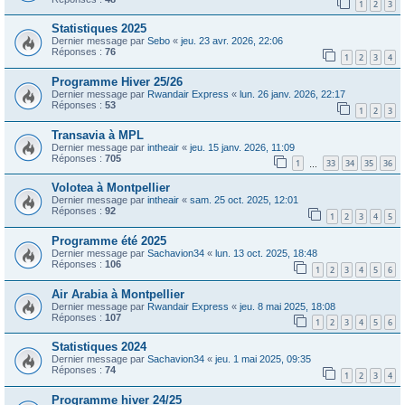
1
2
3
Statistiques 2025
Dernier message par
Sebo
«
jeu. 23 avr. 2026, 22:06
Réponses :
76
1
2
3
4
Programme Hiver 25/26
Dernier message par
Rwandair Express
«
lun. 26 janv. 2026, 22:17
Réponses :
53
1
2
3
Transavia à MPL
Dernier message par
intheair
«
jeu. 15 janv. 2026, 11:09
Réponses :
705
1
33
34
35
36
…
Volotea à Montpellier
Dernier message par
intheair
«
sam. 25 oct. 2025, 12:01
Réponses :
92
1
2
3
4
5
Programme été 2025
Dernier message par
Sachavion34
«
lun. 13 oct. 2025, 18:48
Réponses :
106
1
2
3
4
5
6
Air Arabia à Montpellier
Dernier message par
Rwandair Express
«
jeu. 8 mai 2025, 18:08
Réponses :
107
1
2
3
4
5
6
Statistiques 2024
Dernier message par
Sachavion34
«
jeu. 1 mai 2025, 09:35
Réponses :
74
1
2
3
4
Programme hiver 24/25