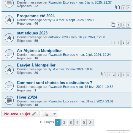
Dernier message par
Rwandair Express
«
lun. 6 janv. 2025, 21:37
Réponses :
22
1
2
Programme été 2024
Dernier message par
fly34
«
mer. 4 sept. 2024, 09:40
Réponses :
46
1
2
3
statistiques 2023
Dernier message par
antoine75020
«
ven. 26 juil. 2024, 12:00
Réponses :
59
1
2
3
Air Algérie à Montpellier
Dernier message par
Rwandair Express
«
mar. 2 juil. 2024, 19:24
Réponses :
16
Easyjet à Montpellier
Dernier message par
fly34
«
mer. 22 mai 2024, 18:40
Réponses :
86
1
2
3
4
5
Comment sont choisis les destinations ?
Dernier message par
Rwandair Express
«
jeu. 15 févr. 2024, 10:52
Réponses :
1
Hiver 23/24
Dernier message par
Rwandair Express
«
mar. 31 oct. 2023, 23:01
Réponses :
18
Nouveau sujet
1
2
3
4
5
Suivante
110 sujets