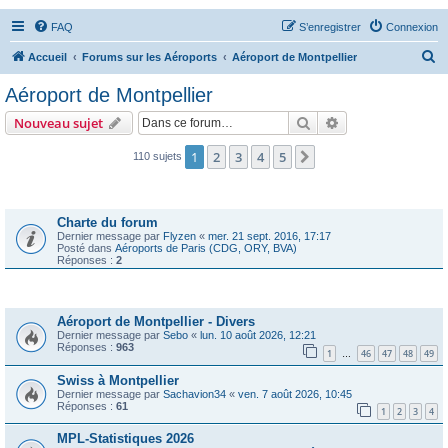
FAQ
S’enregistrer
Connexion
R
Accueil
Forums sur les Aéroports
Aéroport de Montpellier
e
Aéroport de Montpellier
c
Rechercher
Recherche avanc
Nouveau sujet
h
e
1
2
3
4
5
Suivante
110 sujets
r
Annonces
c
Charte du forum
h
Dernier message par
Flyzen
«
mer. 21 sept. 2016, 17:17
Posté dans
Aéroports de Paris (CDG, ORY, BVA)
e
Réponses :
2
r
Sujets
Aéroport de Montpellier - Divers
Dernier message par
Sebo
«
lun. 10 août 2026, 12:21
Réponses :
963
1
46
47
48
49
…
Swiss à Montpellier
Dernier message par
Sachavion34
«
ven. 7 août 2026, 10:45
Réponses :
61
1
2
3
4
MPL-Statistiques 2026