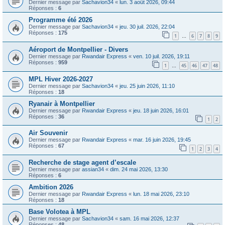
Dernier message par
Sachavion34
«
lun. 3 août 2026, 09:44
Réponses :
6
Programme été 2026
Dernier message par
Sachavion34
«
jeu. 30 juil. 2026, 22:04
Réponses :
175
1
6
7
8
9
…
Aéroport de Montpellier - Divers
Dernier message par
Rwandair Express
«
ven. 10 juil. 2026, 19:11
Réponses :
959
1
45
46
47
48
…
MPL Hiver 2026-2027
Dernier message par
Sachavion34
«
jeu. 25 juin 2026, 11:10
Réponses :
18
Ryanair à Montpellier
Dernier message par
Rwandair Express
«
jeu. 18 juin 2026, 16:01
Réponses :
36
1
2
Air Souvenir
Dernier message par
Rwandair Express
«
mar. 16 juin 2026, 19:45
Réponses :
67
1
2
3
4
Recherche de stage agent d’escale
Dernier message par
assian34
«
dim. 24 mai 2026, 13:30
Réponses :
6
Ambition 2026
Dernier message par
Rwandair Express
«
lun. 18 mai 2026, 23:10
Réponses :
18
Base Volotea à MPL
Dernier message par
Sachavion34
«
sam. 16 mai 2026, 12:37
Réponses :
48