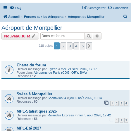
FAQ
S’enregistrer
Connexion
R
Accueil
Forums sur les Aéroports
Aéroport de Montpellier
e
Aéroport de Montpellier
c
Rechercher
Recherche avanc
Nouveau sujet
h
e
1
2
3
4
5
Suivante
110 sujets
r
Annonces
c
Charte du forum
h
Dernier message par
Flyzen
«
mer. 21 sept. 2016, 17:17
Posté dans
Aéroports de Paris (CDG, ORY, BVA)
e
Réponses :
2
r
Sujets
Swiss à Montpellier
Dernier message par
Sachavion34
«
jeu. 6 août 2026, 10:14
Réponses :
60
1
2
3
4
MPL-Statistiques 2026
Dernier message par
Rwandair Express
«
mer. 5 août 2026, 17:42
Réponses :
56
1
2
3
MPL-Été 2027