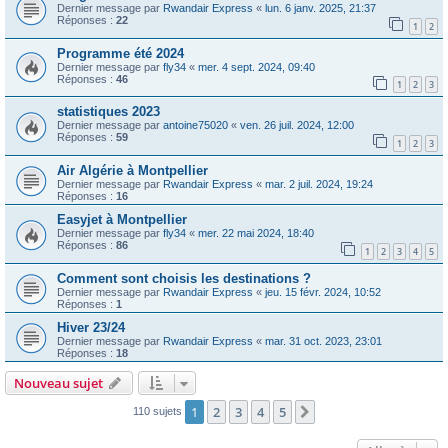
Dernier message par
Rwandair Express
«
lun. 6 janv. 2025, 21:37
Réponses :
22
1
2
Programme été 2024
Dernier message par
fly34
«
mer. 4 sept. 2024, 09:40
Réponses :
46
1
2
3
statistiques 2023
Dernier message par
antoine75020
«
ven. 26 juil. 2024, 12:00
Réponses :
59
1
2
3
Air Algérie à Montpellier
Dernier message par
Rwandair Express
«
mar. 2 juil. 2024, 19:24
Réponses :
16
Easyjet à Montpellier
Dernier message par
fly34
«
mer. 22 mai 2024, 18:40
Réponses :
86
1
2
3
4
5
Comment sont choisis les destinations ?
Dernier message par
Rwandair Express
«
jeu. 15 févr. 2024, 10:52
Réponses :
1
Hiver 23/24
Dernier message par
Rwandair Express
«
mar. 31 oct. 2023, 23:01
Réponses :
18
Nouveau sujet
1
2
3
4
5
Suivante
110 sujets