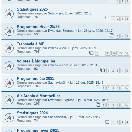
1
2
3
Statistiques 2025
Dernier message par
Sebo
«
jeu. 23 avr. 2026, 22:06
Réponses :
76
1
2
3
4
Programme Hiver 25/26
Dernier message par
Rwandair Express
«
lun. 26 janv. 2026, 22:17
Réponses :
53
1
2
3
Transavia à MPL
Dernier message par
intheair
«
jeu. 15 janv. 2026, 11:09
Réponses :
705
1
33
34
35
36
…
Volotea à Montpellier
Dernier message par
intheair
«
sam. 25 oct. 2025, 12:01
Réponses :
92
1
2
3
4
5
Programme été 2025
Dernier message par
Sachavion34
«
lun. 13 oct. 2025, 18:48
Réponses :
106
1
2
3
4
5
6
Air Arabia à Montpellier
Dernier message par
Rwandair Express
«
jeu. 8 mai 2025, 18:08
Réponses :
107
1
2
3
4
5
6
Statistiques 2024
Dernier message par
Sachavion34
«
jeu. 1 mai 2025, 09:35
Réponses :
74
1
2
3
4
Programme hiver 24/25