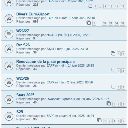
Dernier message par
EAPFan
«
dim. 2 août 2026, 16:21
Réponses :
223
1
9
10
11
12
…
Divers EuroAirport
Dernier message par
EAPFan
«
sam. 1 août 2026, 22:10
Réponses :
699
1
32
33
34
35
…
W26/27
Dernier message par
NICO
«
jeu. 30 juil. 2026, 08:29
Réponses :
9
Re: S26
Dernier message par
Allyul
«
mer. 1 juil. 2026, 23:28
Réponses :
39
1
2
Rénovation de la piste principale
Dernier message par
EAPFan
«
dim. 14 juin 2026, 18:29
Réponses :
33
1
2
W25/26
Dernier message par
EAPFan
«
lun. 2 févr. 2026, 00:56
Réponses :
26
1
2
Stats 2025
Dernier message par
Rwandair Express
«
jeu. 29 janv. 2026, 01:27
Réponses :
40
1
2
3
S25
Dernier message par
EAPFan
«
sam. 4 oct. 2025, 16:44
Réponses :
95
1
2
3
4
5