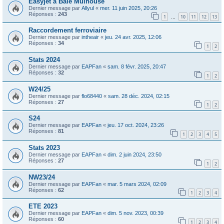
Easyjet à Bâle Mulhouse
Dernier message par
Allyul
«
mer. 11 juin 2025, 20:26
Réponses :
243
1
10
11
12
13
…
Raccordement ferroviaire
Dernier message par
intheair
«
jeu. 24 avr. 2025, 12:06
Réponses :
34
1
2
Stats 2024
Dernier message par
EAPFan
«
sam. 8 févr. 2025, 20:47
Réponses :
32
1
2
W24/25
Dernier message par
flo68440
«
sam. 28 déc. 2024, 02:15
Réponses :
27
1
2
S24
Dernier message par
EAPFan
«
jeu. 17 oct. 2024, 23:26
Réponses :
81
1
2
3
4
5
Stats 2023
Dernier message par
EAPFan
«
dim. 2 juin 2024, 23:50
Réponses :
27
1
2
NW23/24
Dernier message par
EAPFan
«
mar. 5 mars 2024, 02:09
Réponses :
62
1
2
3
4
ETE 2023
Dernier message par
EAPFan
«
dim. 5 nov. 2023, 00:39
Réponses :
60
1
2
3
4