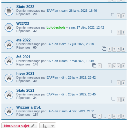
Stats 2022
Dernier message par
EAPFan
«
sam. 28 janv. 2023, 18:46
Réponses :
20
1
2
W22/23
Dernier message par
Lolodesbois
«
sam. 17 déc. 2022, 12:42
Réponses :
32
1
2
ete 2022
Dernier message par
EAPFan
«
dim. 17 juil. 2022, 23:18
Réponses :
60
1
2
3
4
été 2021
Dernier message par
EAPFan
«
sam. 7 mai 2022, 19:49
Réponses :
145
1
5
6
7
8
…
hiver 2021
Dernier message par
EAPFan
«
dim. 23 janv. 2022, 23:42
Réponses :
30
1
2
Stats 2021
Dernier message par
EAPFan
«
dim. 23 janv. 2022, 20:45
Réponses :
34
1
2
Wizzair a BSL
Dernier message par
EAPFan
«
sam. 4 déc. 2021, 21:21
Réponses :
154
1
5
6
7
8
…
Nouveau sujet