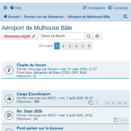
FAQ
S’enregistrer
Connexion
R
Accueil
Forums sur les Aéroports
Aéroport de Mulhouse Bâle
e
Aéroport de Mulhouse Bâle
c
Rechercher
Recherche avanc
Nouveau sujet
h
e
1
2
3
4
5
Suivante
116 sujets
r
Annonces
c
Charte du forum
h
Dernier message par
Flyzen
«
mer. 21 sept. 2016, 17:17
Posté dans
Aéroports de Paris (CDG, ORY, BVA)
e
Réponses :
2
r
Sujets
Cargo EuroAirport
Dernier message par
NICO
«
ven. 7 août 2026, 09:13
Réponses :
366
1
16
17
18
19
…
Re: Stats 2026
Dernier message par
NICO
«
mar. 4 août 2026, 14:01
Réponses :
21
1
2
Pont aerien sur le kosovo