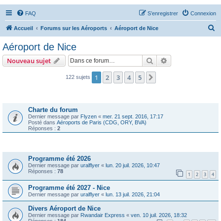
FAQ
S’enregistrer
Connexion
R
Accueil
Forums sur les Aéroports
Aéroport de Nice
e
Aéroport de Nice
c
Rechercher
Recherche avanc
Nouveau sujet
h
e
1
2
3
4
5
Suivante
122 sujets
r
Annonces
c
Charte du forum
h
Dernier message par
Flyzen
«
mer. 21 sept. 2016, 17:17
Posté dans
Aéroports de Paris (CDG, ORY, BVA)
e
Réponses :
2
r
Sujets
Programme été 2026
Dernier message par
uralflyer
«
lun. 20 juil. 2026, 10:47
Réponses :
78
1
2
3
4
Programme été 2027 - Nice
Dernier message par
uralflyer
«
lun. 13 juil. 2026, 21:04
Divers Aéroport de Nice
Dernier message par
Rwandair Express
«
ven. 10 juil. 2026, 18:32
Réponses :
184