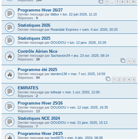
1
7
8
9
10
…
Programme Hiver 26/27
Dernier message par
tititlse
«
lun. 22 juin 2026, 11:10
Réponses :
9
Statistiques 2026
Dernier message par
Rwandair Express
«
sam. 4 avr. 2026, 20:20
Statistiques 2025
Dernier message par
DOUDOU
«
lun. 12 janv. 2026, 15:28
Contrôle Aérien Nice
Dernier message par
Sachavion34
«
jeu. 23 oct. 2025, 09:14
Réponses :
38
1
2
Programme été 2025
Dernier message par
damien138
«
mar. 7 oct. 2025, 14:59
Réponses :
94
1
2
3
4
5
EMIRATES
Dernier message par
intheair
«
mer. 1 oct. 2025, 12:00
Réponses :
2
Programme Hiver 25/26
Dernier message par
DOUDOU
«
ven. 12 sept. 2025, 16:35
Réponses :
13
Statistiques NCE 2024
Dernier message par
DOUDOU
«
mar. 21 janv. 2025, 15:13
Réponses :
7
Programme Hiver 24/25
Dernier message par
tom0675
«
mer. 4 déc. 2024, 06:08