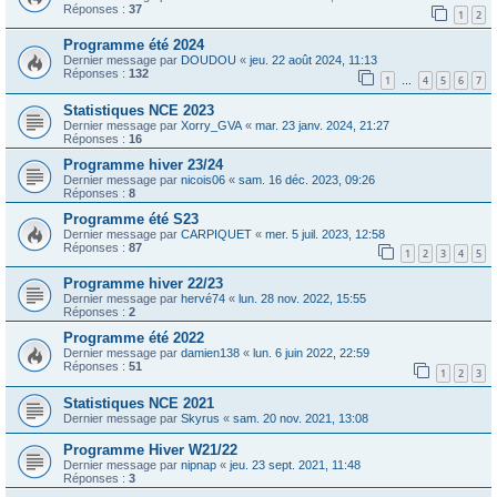
Réponses :
37
1
2
Programme été 2024
Dernier message par
DOUDOU
«
jeu. 22 août 2024, 11:13
Réponses :
132
1
4
5
6
7
…
Statistiques NCE 2023
Dernier message par
Xorry_GVA
«
mar. 23 janv. 2024, 21:27
Réponses :
16
Programme hiver 23/24
Dernier message par
nicois06
«
sam. 16 déc. 2023, 09:26
Réponses :
8
Programme été S23
Dernier message par
CARPIQUET
«
mer. 5 juil. 2023, 12:58
Réponses :
87
1
2
3
4
5
Programme hiver 22/23
Dernier message par
hervé74
«
lun. 28 nov. 2022, 15:55
Réponses :
2
Programme été 2022
Dernier message par
damien138
«
lun. 6 juin 2022, 22:59
Réponses :
51
1
2
3
Statistiques NCE 2021
Dernier message par
Skyrus
«
sam. 20 nov. 2021, 13:08
Programme Hiver W21/22
Dernier message par
nipnap
«
jeu. 23 sept. 2021, 11:48
Réponses :
3