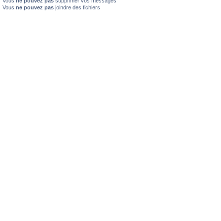
Vous
ne pouvez pas
supprimer vos messages
Vous
ne pouvez pas
joindre des fichiers