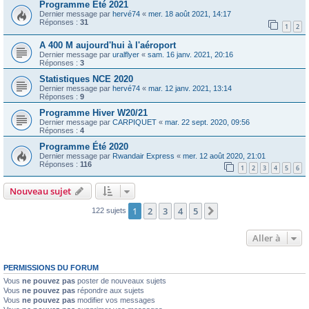
Programme Eté 2021
Dernier message par
hervé74
«
mer. 18 août 2021, 14:17
Réponses :
31
1
2
A 400 M aujourd'hui à l'aéroport
Dernier message par
uralflyer
«
sam. 16 janv. 2021, 20:16
Réponses :
3
Statistiques NCE 2020
Dernier message par
hervé74
«
mar. 12 janv. 2021, 13:14
Réponses :
9
Programme Hiver W20/21
Dernier message par
CARPIQUET
«
mar. 22 sept. 2020, 09:56
Réponses :
4
Programme Été 2020
Dernier message par
Rwandair Express
«
mer. 12 août 2020, 21:01
Réponses :
116
1
2
3
4
5
6
Nouveau sujet
1
2
3
4
5
Suivante
122 sujets
Aller à
PERMISSIONS DU FORUM
Vous
ne pouvez pas
poster de nouveaux sujets
Vous
ne pouvez pas
répondre aux sujets
Vous
ne pouvez pas
modifier vos messages