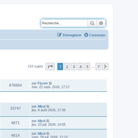
Rechercher
Recherche avancé
S’enregistrer
Connexion
Page
1
sur
7
1
2
3
4
5
7
Suivante
153 sujets
…
VUES
DERNIER MESSAGE
par
Flyzen
476664
mer. 21 sept. 2016, 17:17
VUES
DERNIER MESSAGE
par
Allyul
33747
jeu. 6 août 2026, 17:35
par
Allyul
4871
jeu. 23 juil. 2026, 14:05
par
Allyul
4614
sam. 18 juil. 2026, 17:22