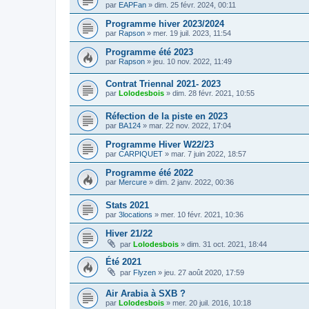
par
EAPFan
»
dim. 25 févr. 2024, 00:11
Programme hiver 2023/2024
par
Rapson
»
mer. 19 juil. 2023, 11:54
Programme été 2023
par
Rapson
»
jeu. 10 nov. 2022, 11:49
Contrat Triennal 2021- 2023
par
Lolodesbois
»
dim. 28 févr. 2021, 10:55
Réfection de la piste en 2023
par
BA124
»
mar. 22 nov. 2022, 17:04
Programme Hiver W22/23
par
CARPIQUET
»
mar. 7 juin 2022, 18:57
Programme été 2022
par
Mercure
»
dim. 2 janv. 2022, 00:36
Stats 2021
par
3locations
»
mer. 10 févr. 2021, 10:36
Hiver 21/22
par
Lolodesbois
»
dim. 31 oct. 2021, 18:44
Été 2021
par
Flyzen
»
jeu. 27 août 2020, 17:59
Air Arabia à SXB ?
par
Lolodesbois
»
mer. 20 juil. 2016, 10:18