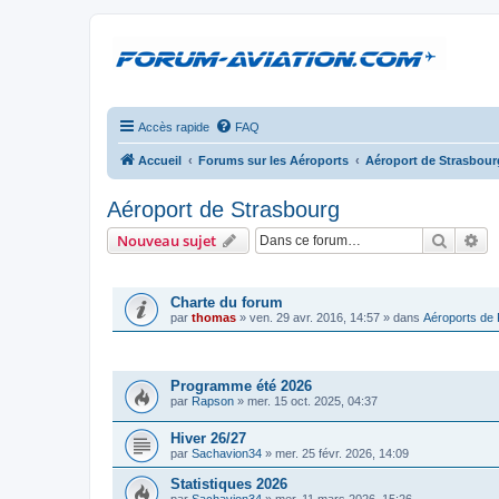
Accès rapide
FAQ
Accueil
Forums sur les Aéroports
Aéroport de Strasbour
Aéroport de Strasbourg
Recher
Re
Nouveau sujet
ANNONCES
Charte du forum
par
thomas
»
ven. 29 avr. 2016, 14:57
» dans
Aéroports de
SUJETS
Programme été 2026
par
Rapson
»
mer. 15 oct. 2025, 04:37
Hiver 26/27
par
Sachavion34
»
mer. 25 févr. 2026, 14:09
Statistiques 2026
par
Sachavion34
»
mer. 11 mars 2026, 15:26