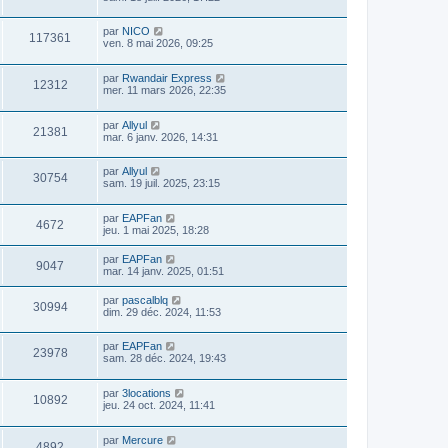
par
NICO
117361
ven. 8 mai 2026, 09:25
par
Rwandair Express
12312
mer. 11 mars 2026, 22:35
par
Allyul
21381
mar. 6 janv. 2026, 14:31
par
Allyul
30754
sam. 19 juil. 2025, 23:15
par
EAPFan
4672
jeu. 1 mai 2025, 18:28
par
EAPFan
9047
mar. 14 janv. 2025, 01:51
par
pascalblq
30994
dim. 29 déc. 2024, 11:53
par
EAPFan
23978
sam. 28 déc. 2024, 19:43
par
3locations
10892
jeu. 24 oct. 2024, 11:41
par
Mercure
4892