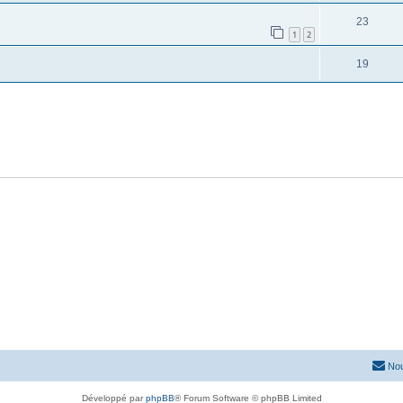
23
1
2
19
Nou
Développé par
phpBB
® Forum Software © phpBB Limited