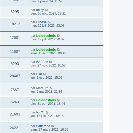
dim. 2 juin 2024, 15:57
par
mcfly
6295
ven. 10 nov. 2023, 22:21
par
Fred94
18212
mer. 19 juil. 2023, 23:08
par
Lolodesbois
12081
mer. 19 juil. 2023, 20:02
par
Lolodesbois
11087
sam. 15 avr. 2023, 08:49
par
EAPFan
8293
dim. 27 nov. 2022, 18:57
par
Clm
28467
lun. 3 oct. 2022, 15:06
par
Mercure
7667
jeu. 5 mai 2022, 22:14
par
Lolodesbois
5243
dim. 31 oct. 2021, 18:44
par
NICO
21693
jeu. 17 juin 2021, 18:18
par
Battersea
24221
sam. 27 mars 2021, 18:33