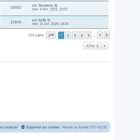
par
3locations
16862
mar. 9 févr. 2021, 23:07
par
mcfly
15649
mer. 21 oct. 2020, 19:25
Page
1
sur
7
1
2
3
4
5
7
Suivante
153 sujets
…
Aller à
s contacter
Supprimer les cookies
Heures au format
UTC+02:00