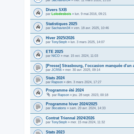
Divers SXB
par
Lolodesbois
»
lun. 9 mai 2016, 09:21
Statistiques 2025
par
Sachavion34
»
ven. 18 avr. 2025, 10:46
Hiver 2025/2026
par
TonySteph
»
lun. 3 mars 2025, 14:07
ETE 2025
par
NICO
»
mar. 15 oct. 2024, 11:03
[Presse] Strasbourg, l’occasion manquée d'un 
par
JCR56
»
mer. 30 avr. 2025, 09:14
Stats 2024
par
Rapson
»
dim. 3 mars 2024, 17:27
Programme été 2024
par
Rapson
»
jeu. 28 sept. 2023, 00:18
Programme hiver 2024/2025
par
3locations
»
sam. 20 avr. 2024, 14:33
Contrat Triennal 2024/2026
par
TonySteph
»
mer. 15 mai 2024, 11:32
Stats 2023