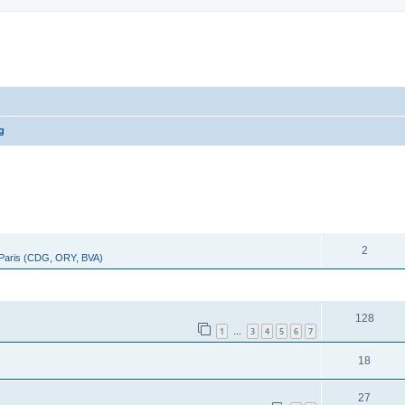
g
cher
cherche avancée
RÉPONSES
2
 Paris (CDG, ORY, BVA)
RÉPONSES
128
1
3
4
5
6
7
…
18
27