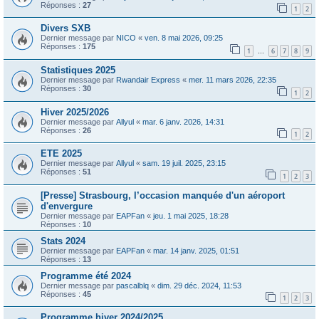
Réponses :
27
1
2
Divers SXB
Dernier message par
NICO
«
ven. 8 mai 2026, 09:25
Réponses :
175
1
6
7
8
9
…
Statistiques 2025
Dernier message par
Rwandair Express
«
mer. 11 mars 2026, 22:35
Réponses :
30
1
2
Hiver 2025/2026
Dernier message par
Allyul
«
mar. 6 janv. 2026, 14:31
Réponses :
26
1
2
ETE 2025
Dernier message par
Allyul
«
sam. 19 juil. 2025, 23:15
Réponses :
51
1
2
3
[Presse] Strasbourg, l’occasion manquée d'un aéroport
d'envergure
Dernier message par
EAPFan
«
jeu. 1 mai 2025, 18:28
Réponses :
10
Stats 2024
Dernier message par
EAPFan
«
mar. 14 janv. 2025, 01:51
Réponses :
13
Programme été 2024
Dernier message par
pascalblq
«
dim. 29 déc. 2024, 11:53
Réponses :
45
1
2
3
Programme hiver 2024/2025