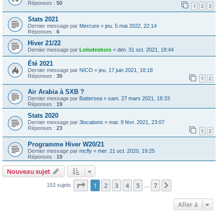
Réponses :
50
1
2
3
Stats 2021
Dernier message par
Mercure
«
jeu. 5 mai 2022, 22:14
Réponses :
6
Hiver 21/22
Dernier message par
Lolodesbois
«
dim. 31 oct. 2021, 18:44
Été 2021
Dernier message par
NICO
«
jeu. 17 juin 2021, 18:18
Réponses :
30
1
2
Air Arabia à SXB ?
Dernier message par
Battersea
«
sam. 27 mars 2021, 18:33
Réponses :
19
Stats 2020
Dernier message par
3locations
«
mar. 9 févr. 2021, 23:07
Réponses :
23
1
2
Programme Hiver W20/21
Dernier message par
mcfly
«
mer. 21 oct. 2020, 19:25
Réponses :
19
Nouveau sujet
Page
1
sur
7
1
2
3
4
5
7
Suivante
153 sujets
…
Aller à