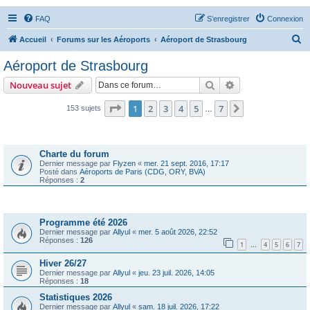
FAQ
S’enregistrer
Connexion
R
Accueil
Forums sur les Aéroports
Aéroport de Strasbourg
e
Aéroport de Strasbourg
c
Rechercher
Recherche avanc
Nouveau sujet
h
e
Page
1
sur
7
1
2
3
4
5
7
Suivante
153 sujets
…
r
Annonces
c
Charte du forum
h
Dernier message par
Flyzen
«
mer. 21 sept. 2016, 17:17
Posté dans
Aéroports de Paris (CDG, ORY, BVA)
e
Réponses :
2
r
Sujets
Programme été 2026
Dernier message par
Allyul
«
mer. 5 août 2026, 22:52
Réponses :
126
1
4
5
6
7
…
Hiver 26/27
Dernier message par
Allyul
«
jeu. 23 juil. 2026, 14:05
Réponses :
18
Statistiques 2026
Dernier message par
Allyul
«
sam. 18 juil. 2026, 17:22