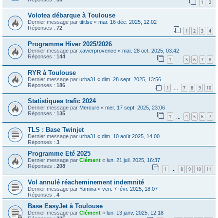
1
2
Volotea débarque à Toulouse
Dernier message par
tititlse
«
mar. 16 déc. 2025, 12:02
Réponses :
72
1
2
3
4
Programme Hiver 2025/2026
Dernier message par
xavierprovence
«
mar. 28 oct. 2025, 03:42
Réponses :
144
1
5
6
7
8
…
RYR à Toulouse
Dernier message par
urba31
«
dim. 28 sept. 2025, 13:56
Réponses :
186
1
7
8
9
10
…
Statistiques trafic 2024
Dernier message par
Mercure
«
mer. 17 sept. 2025, 23:06
Réponses :
135
1
4
5
6
7
…
TLS : Base Twinjet
Dernier message par
urba31
«
dim. 10 août 2025, 14:00
Réponses :
3
Programme Eté 2025
Dernier message par
Clément
«
lun. 21 juil. 2025, 16:37
Réponses :
208
1
8
9
10
11
…
Vol annulé réacheminement indemnité
Dernier message par
Yamina
«
ven. 7 févr. 2025, 18:07
Réponses :
4
Base EasyJet à Toulouse
Dernier message par
Clément
«
lun. 13 janv. 2025, 12:18