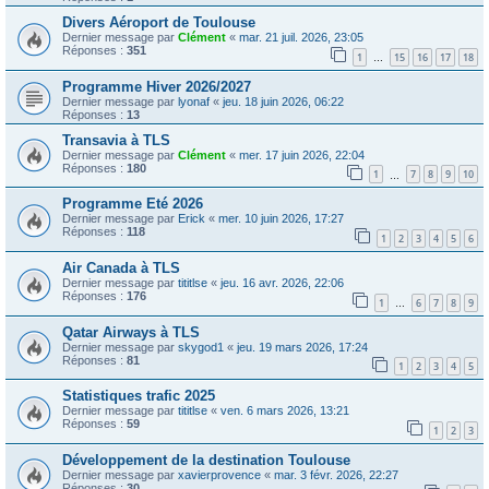
Divers Aéroport de Toulouse
Dernier message par
Clément
«
mar. 21 juil. 2026, 23:05
Réponses :
351
1
15
16
17
18
…
Programme Hiver 2026/2027
Dernier message par
lyonaf
«
jeu. 18 juin 2026, 06:22
Réponses :
13
Transavia à TLS
Dernier message par
Clément
«
mer. 17 juin 2026, 22:04
Réponses :
180
1
7
8
9
10
…
Programme Eté 2026
Dernier message par
Erick
«
mer. 10 juin 2026, 17:27
Réponses :
118
1
2
3
4
5
6
Air Canada à TLS
Dernier message par
tititlse
«
jeu. 16 avr. 2026, 22:06
Réponses :
176
1
6
7
8
9
…
Qatar Airways à TLS
Dernier message par
skygod1
«
jeu. 19 mars 2026, 17:24
Réponses :
81
1
2
3
4
5
Statistiques trafic 2025
Dernier message par
tititlse
«
ven. 6 mars 2026, 13:21
Réponses :
59
1
2
3
Développement de la destination Toulouse
Dernier message par
xavierprovence
«
mar. 3 févr. 2026, 22:27
Réponses :
30