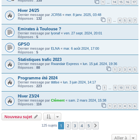
Réponses :
335
1
14
15
16
17
…
Hiver 24/25
Dernier message par
JCR56
«
mer. 8 janv. 2025, 03:48
Réponses :
132
1
4
5
6
7
…
Emirates à Toulouse ?
Dernier message par
lyonaf
«
ven. 27 sept. 2024, 20:01
Réponses :
5
GPSO
Dernier message par
ELNA
«
mar. 6 août 2024, 17:00
Réponses :
5
Statistiques trafic 2023
Dernier message par
Rwandair Express
«
lun. 15 juil. 2024, 19:36
Réponses :
88
1
2
3
4
5
Programme été 2024
Dernier message par
tititlse
«
lun. 3 juin 2024, 14:17
Réponses :
223
1
9
10
11
12
…
Hiver 23/24
Dernier message par
Clément
«
sam. 2 mars 2024, 15:38
Réponses :
116
1
2
3
4
5
6
Nouveau sujet
1
2
3
4
5
Suivante
125 sujets
Aller à