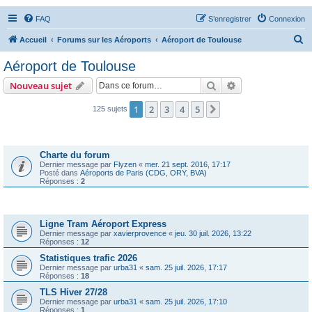
FAQ
S’enregistrer
Connexion
R
Accueil
Forums sur les Aéroports
Aéroport de Toulouse
e
Aéroport de Toulouse
c
Rechercher
Recherche avanc
Nouveau sujet
h
e
1
2
3
4
5
Suivante
125 sujets
r
Annonces
c
Charte du forum
h
Dernier message par
Flyzen
«
mer. 21 sept. 2016, 17:17
Posté dans
Aéroports de Paris (CDG, ORY, BVA)
e
Réponses :
2
r
Sujets
Ligne Tram Aéroport Express
Dernier message par
xavierprovence
«
jeu. 30 juil. 2026, 13:22
Réponses :
12
Statistiques trafic 2026
Dernier message par
urba31
«
sam. 25 juil. 2026, 17:17
Réponses :
18
TLS Hiver 27/28
Dernier message par
urba31
«
sam. 25 juil. 2026, 17:10
Réponses :
1