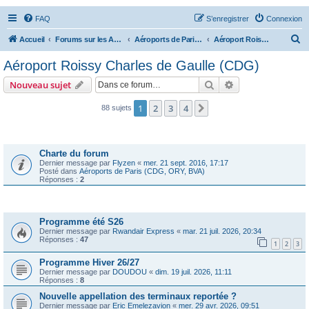
FAQ
S’enregistrer
Connexion
R
Accueil
Forums sur les Aéroports
Aéroports de Paris (CDG, ORY, BVA)
Aéroport Roissy Charles de Gaulle (CDG)
e
Aéroport Roissy Charles de Gaulle (CDG)
c
Rechercher
Recherche avanc
Nouveau sujet
h
e
1
2
3
4
Suivante
88 sujets
r
Annonces
c
Charte du forum
h
Dernier message par
Flyzen
«
mer. 21 sept. 2016, 17:17
Posté dans
Aéroports de Paris (CDG, ORY, BVA)
e
Réponses :
2
r
Sujets
Programme été S26
Dernier message par
Rwandair Express
«
mar. 21 juil. 2026, 20:34
Réponses :
47
1
2
3
Programme Hiver 26/27
Dernier message par
DOUDOU
«
dim. 19 juil. 2026, 11:11
Réponses :
8
Nouvelle appellation des terminaux reportée ?
Dernier message par
Eric Emelezavion
«
mer. 29 avr. 2026, 09:51