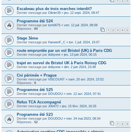
1
2
3
Escabeau plus de trois marches interdit?
Dernier message par
Olivier35
«
jeu. 12 sept. 2024, 09:47
Programme été S24
Dernier message par
tom0675
«
ven. 12 juil. 2024, 08:08
Réponses :
84
1
2
3
4
5
Stage 3ème
Dernier message par
HarwenF_C
«
lun. 1 juil. 2024, 15:07
route empruntée par un vol Bristol (UK) à Paris CDG
Dernier message par
dobyone
«
jeu. 13 juin 2024, 00:15
trajet en survol de Bristol UK à Paris Roissy CDG
Dernier message par
dobyone
«
dim. 2 juin 2024, 23:48
Cni périmée + Prague
Dernier message par
VISCOUNT
«
sam. 20 avr. 2024, 23:52
Réponses :
9
Programme été S25
Dernier message par
DOUDOU
«
ven. 12 avr. 2024, 07:41
Refus TCA Accompagné
Dernier message par
J00472
«
jeu. 15 févr. 2024, 16:25
Programme été S23
Dernier message par
DOUDOU
«
mer. 24 mai 2023, 08:34
Réponses :
52
1
2
3
Autorisation spotting CDG impossible a obtenir