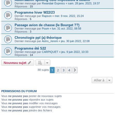
Dernier message par
Rwandair Express
«
sam. 28 janv. 2023, 19:37
Réponses :
15
Programme hiver W22/23
Dernier message par
Rapson
«
mer. 9 nov. 2022, 15:24
Réponses :
5
Passage avion de chasse (le Bourget ??)
Dernier message par
Poum
«
lun. 31 oct. 2022, 08:58
Réponses :
3
Chronologie ppl (a) théorique
Dernier message par
Astro_Jerem
«
jeu. 30 juin 2022, 22:08
Programme été S22
Dernier message par
CARPIQUET
«
jeu. 9 juin 2022, 10:33
Réponses :
14
Nouveau sujet
1
2
3
4
Suivante
88 sujets
Aller à
PERMISSIONS DU FORUM
Vous
ne pouvez pas
poster de nouveaux sujets
Vous
ne pouvez pas
répondre aux sujets
Vous
ne pouvez pas
modifier vos messages
Vous
ne pouvez pas
supprimer vos messages
Vous
ne pouvez pas
joindre des fichiers