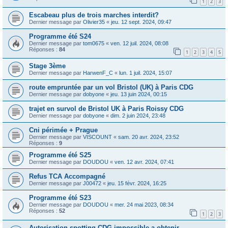
1
2
3
Escabeau plus de trois marches interdit?
Dernier message par
Olivier35
«
jeu. 12 sept. 2024, 09:47
Programme été S24
Dernier message par
tom0675
«
ven. 12 juil. 2024, 08:08
Réponses :
84
1
2
3
4
5
Stage 3ème
Dernier message par
HarwenF_C
«
lun. 1 juil. 2024, 15:07
route empruntée par un vol Bristol (UK) à Paris CDG
Dernier message par
dobyone
«
jeu. 13 juin 2024, 00:15
trajet en survol de Bristol UK à Paris Roissy CDG
Dernier message par
dobyone
«
dim. 2 juin 2024, 23:48
Cni périmée + Prague
Dernier message par
VISCOUNT
«
sam. 20 avr. 2024, 23:52
Réponses :
9
Programme été S25
Dernier message par
DOUDOU
«
ven. 12 avr. 2024, 07:41
Refus TCA Accompagné
Dernier message par
J00472
«
jeu. 15 févr. 2024, 16:25
Programme été S23
Dernier message par
DOUDOU
«
mer. 24 mai 2023, 08:34
Réponses :
52
1
2
3
Autorisation spotting CDG impossible a obtenir