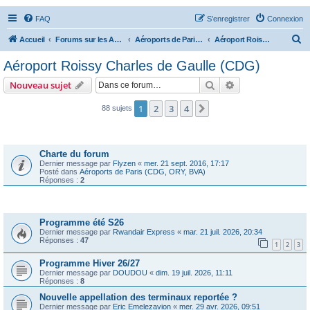
FAQ
S’enregistrer
Connexion
R
Accueil
Forums sur les Aéroports
Aéroports de Paris (CDG, ORY, BVA)
Aéroport Roissy Charles de Gaulle (CDG)
e
Aéroport Roissy Charles de Gaulle (CDG)
c
Rechercher
Recherche avanc
Nouveau sujet
h
e
1
2
3
4
Suivante
88 sujets
r
Annonces
c
Charte du forum
h
Dernier message par
Flyzen
«
mer. 21 sept. 2016, 17:17
Posté dans
Aéroports de Paris (CDG, ORY, BVA)
e
Réponses :
2
r
Sujets
Programme été S26
Dernier message par
Rwandair Express
«
mar. 21 juil. 2026, 20:34
Réponses :
47
1
2
3
Programme Hiver 26/27
Dernier message par
DOUDOU
«
dim. 19 juil. 2026, 11:11
Réponses :
8
Nouvelle appellation des terminaux reportée ?
Dernier message par
Eric Emelezavion
«
mer. 29 avr. 2026, 09:51