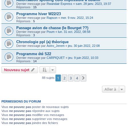
Dernier message par
Rwandair Express
«
sam. 28 janv. 2023, 19:37
Réponses :
15
Programme hiver W22/23
Dernier message par
Rapson
«
mer. 9 nov. 2022, 15:24
Réponses :
5
Passage avion de chasse (le Bourget ??)
Dernier message par
Poum
«
lun. 31 oct. 2022, 08:58
Réponses :
3
Chronologie ppl (a) théorique
Dernier message par
Astro_Jerem
«
jeu. 30 juin 2022, 22:08
Programme été S22
Dernier message par
CARPIQUET
«
jeu. 9 juin 2022, 10:33
Réponses :
14
Nouveau sujet
1
2
3
4
Suivante
88 sujets
Aller à
PERMISSIONS DU FORUM
Vous
ne pouvez pas
poster de nouveaux sujets
Vous
ne pouvez pas
répondre aux sujets
Vous
ne pouvez pas
modifier vos messages
Vous
ne pouvez pas
supprimer vos messages
Vous
ne pouvez pas
joindre des fichiers