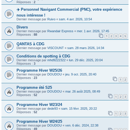
Réponses :
2
✈️ Personnel Navigant Commercial (PNC), votre expérience
nous intéresse !
Dernier message par
Ruivo
«
sam. 4 avr. 2026, 10:54
Divers
Dernier message par
Rwandair Express
«
mer. 1 avr. 2026, 17:45
Réponses :
88
1
2
3
4
5
QANTAS à CDG
Dernier message par
VISCOUNT
«
sam. 28 mars 2026, 14:34
Conditions de spotting à CDG
Dernier message par
mhd9222322
«
lun. 29 déc. 2025, 20:04
Réponses :
3
Programme Hiver W25/26
Dernier message par
DOUDOU
«
jeu. 9 oct. 2025, 20:40
Réponses :
23
1
2
Programme été S25
Dernier message par
DOUDOU
«
mar. 26 août 2025, 08:49
Réponses :
52
1
2
3
Programme Hiver W23/24
Dernier message par
dede93
«
sam. 15 févr. 2025, 20:22
Réponses :
52
1
2
3
Programme Hiver W24/25
Dernier message par
DOUDOU
«
ven. 6 déc. 2024, 22:38
Réponses :
49