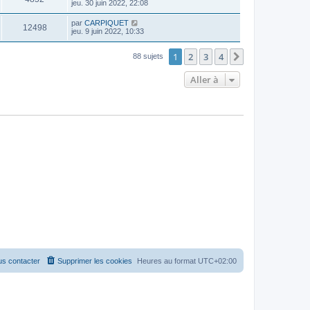
jeu. 30 juin 2022, 22:08
par
CARPIQUET
12498
jeu. 9 juin 2022, 10:33
1
2
3
4
Suivante
88 sujets
Aller à
s contacter
Supprimer les cookies
Heures au format
UTC+02:00