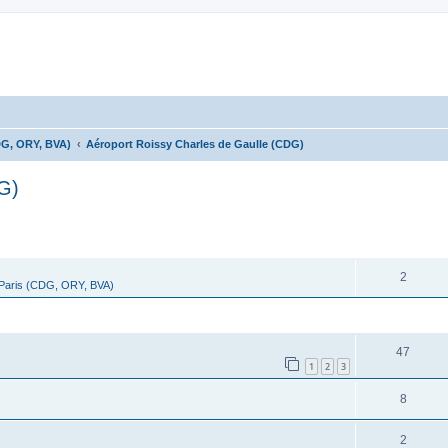
DG, ORY, BVA)
Aéroport Roissy Charles de Gaulle (CDG)
G)
cher
cherche avancée
RÉPONSES
2
 Paris (CDG, ORY, BVA)
RÉPONSES
47
1
2
3
8
2