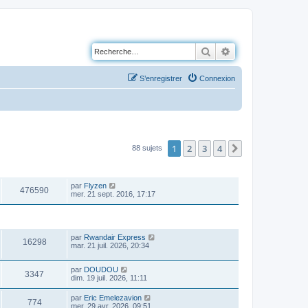
Rechercher
Recherche avancé
S’enregistrer
Connexion
1
2
3
4
Suivante
88 sujets
VUES
DERNIER MESSAGE
par
Flyzen
476590
mer. 21 sept. 2016, 17:17
VUES
DERNIER MESSAGE
par
Rwandair Express
16298
mar. 21 juil. 2026, 20:34
par
DOUDOU
3347
dim. 19 juil. 2026, 11:11
par
Eric Emelezavion
774
mer. 29 avr. 2026, 09:51