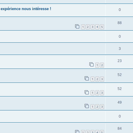
expérience nous intéresse !
0
88
1
2
3
4
5
0
3
23
1
2
52
1
2
3
52
1
2
3
49
1
2
3
0
84
1
2
3
4
5