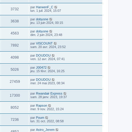
par
HarwenF_C
3732
lun. 1 juil. 2024, 15:07
par
dobyone
3638
jeu. 13 juin 2024, 00:15
par
dobyone
4563
dim. 2 juin 2024, 23:48
par
VISCOUNT
7892
sam. 20 avr. 2024, 23:52
par
DOUDOU
4098
ven. 12 avr. 2024, 07:41
par
J00472
5026
jeu. 15 févr. 2024, 16:25
par
DOUDOU
27459
mer. 24 mai 2023, 08:34
par
Rwandair Express
17300
sam. 28 janv. 2023, 19:37
par
Rapson
8052
mer. 9 nov. 2022, 15:24
par
Poum
7236
lun. 31 oct. 2022, 08:58
par
Astro_Jerem
4852