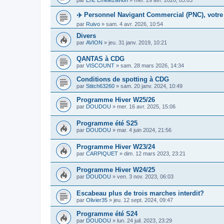
✈️ Personnel Navigant Commercial (PNC), votre 
par
Ruivo
»
sam. 4 avr. 2026, 10:54
Divers
par
AVION
»
jeu. 31 janv. 2019, 10:21
QANTAS à CDG
par
VISCOUNT
»
sam. 28 mars 2026, 14:34
Conditions de spotting à CDG
par
Stitch63260
»
sam. 20 janv. 2024, 10:49
Programme Hiver W25/26
par
DOUDOU
»
mer. 16 avr. 2025, 15:06
Programme été S25
par
DOUDOU
»
mar. 4 juin 2024, 21:56
Programme Hiver W23/24
par
CARPIQUET
»
dim. 12 mars 2023, 23:21
Programme Hiver W24/25
par
DOUDOU
»
ven. 3 nov. 2023, 06:03
Escabeau plus de trois marches interdit?
par
Olivier35
»
jeu. 12 sept. 2024, 09:47
Programme été S24
par
DOUDOU
»
lun. 24 juil. 2023, 23:29