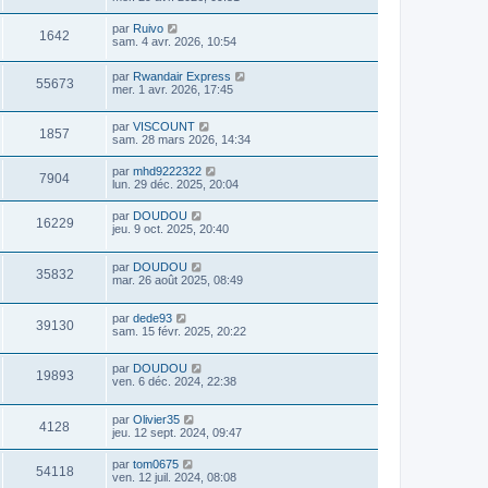
par
Ruivo
1642
sam. 4 avr. 2026, 10:54
par
Rwandair Express
55673
mer. 1 avr. 2026, 17:45
par
VISCOUNT
1857
sam. 28 mars 2026, 14:34
par
mhd9222322
7904
lun. 29 déc. 2025, 20:04
par
DOUDOU
16229
jeu. 9 oct. 2025, 20:40
par
DOUDOU
35832
mar. 26 août 2025, 08:49
par
dede93
39130
sam. 15 févr. 2025, 20:22
par
DOUDOU
19893
ven. 6 déc. 2024, 22:38
par
Olivier35
4128
jeu. 12 sept. 2024, 09:47
par
tom0675
54118
ven. 12 juil. 2024, 08:08