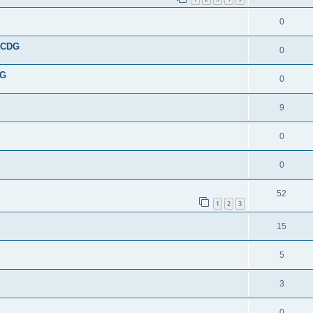
0
s CDG
0
DG
0
9
0
0
52
1
2
3
15
5
3
0