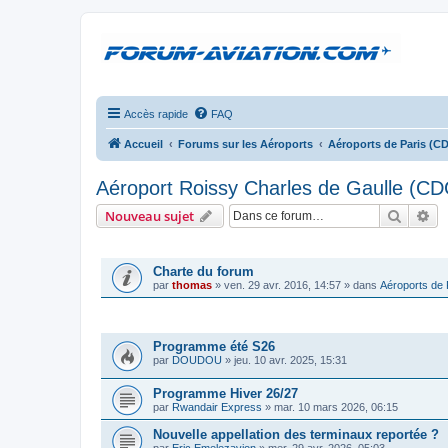
Accès rapide
FAQ
Accueil
Forums sur les Aéroports
Aéroports de Paris (C
Aéroport Roissy Charles de Gaulle (CD
Recher
Re
Nouveau sujet
ANNONCES
Charte du forum
par
thomas
»
ven. 29 avr. 2016, 14:57
» dans
Aéroports de
SUJETS
Programme été S26
par
DOUDOU
»
jeu. 10 avr. 2025, 15:31
Programme Hiver 26/27
par
Rwandair Express
»
mar. 10 mars 2026, 06:15
Nouvelle appellation des terminaux reportée ?
par
Eric Emelezavion
»
mer. 29 avr. 2026, 05:03