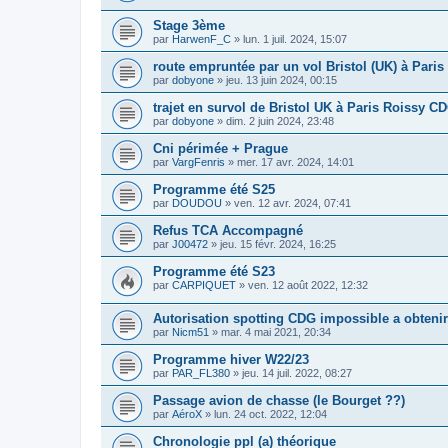
Stage 3ème
par
HarwenF_C
»
lun. 1 juil. 2024, 15:07
route empruntée par un vol Bristol (UK) à Pari
par
dobyone
»
jeu. 13 juin 2024, 00:15
trajet en survol de Bristol UK à Paris Roissy C
par
dobyone
»
dim. 2 juin 2024, 23:48
Cni périmée + Prague
par
VargFenris
»
mer. 17 avr. 2024, 14:01
Programme été S25
par
DOUDOU
»
ven. 12 avr. 2024, 07:41
Refus TCA Accompagné
par
J00472
»
jeu. 15 févr. 2024, 16:25
Programme été S23
par
CARPIQUET
»
ven. 12 août 2022, 12:32
Autorisation spotting CDG impossible a obtenir
par
Nicm51
»
mar. 4 mai 2021, 20:34
Programme hiver W22/23
par
PAR_FL380
»
jeu. 14 juil. 2022, 08:27
Passage avion de chasse (le Bourget ??)
par
AéroX
»
lun. 24 oct. 2022, 12:04
Chronologie ppl (a) théorique