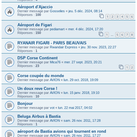
Aéroport d'Ajaccio
Dernier message par
Gosselies
«
jeu. 5 déc. 2024, 08:14
Réponses :
100
1
2
3
4
5
6
Aéroport de Figari
Dernier message par
pediamart
«
mer. 4 déc. 2024, 17:20
Réponses :
150
1
5
6
7
8
…
RYANAIR FIGARI - PARIS BEAUVAIS
Dernier message par
Rwandair Express
«
jeu. 30 nov. 2023, 22:27
Réponses :
1
DSP Corse Continent
Dernier message par
Mica76
«
mer. 27 sept. 2023, 20:21
Réponses :
23
1
2
Corse coupée du monde
Dernier message par
AVION
«
lun. 29 oct. 2018, 19:09
Un doux reve Corse !
Dernier message par
AVION
«
lun. 15 janv. 2018, 19:10
Réponses :
10
Bonjour
Dernier message par
vot
«
lun. 22 mai 2017, 04:02
Beluga Airbus à Bastia
Dernier message par
AVION
«
sam. 26 nov. 2011, 17:28
Réponses :
1
aéroport de Bastia avions qui tournent en rond
Dernier message par
AVION
«
sam. 26 nov. 2011, 17:27