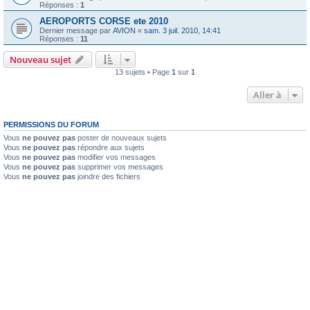
Réponses :
1
AEROPORTS CORSE ete 2010
Dernier message par
AVION
«
sam. 3 juil. 2010, 14:41
Réponses :
11
Nouveau sujet
13 sujets • Page
1
sur
1
Aller à
PERMISSIONS DU FORUM
Vous
ne pouvez pas
poster de nouveaux sujets
Vous
ne pouvez pas
répondre aux sujets
Vous
ne pouvez pas
modifier vos messages
Vous
ne pouvez pas
supprimer vos messages
Vous
ne pouvez pas
joindre des fichiers