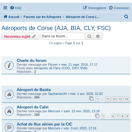
FAQ
S’enregistrer
Connexion
R
Accueil
Forums sur les Aéroports
Aéroports de Corse (AJA, BIA, CLY, FSC)
e
Aéroports de Corse (AJA, BIA, CLY, FSC)
c
Rechercher
Recherche avanc
Nouveau sujet
h
13 sujets • Page
1
sur
1
e
Annonces
r
c
Charte du forum
Dernier message par
Flyzen
«
mer. 21 sept. 2016, 17:17
h
Posté dans
Aéroports de Paris (CDG, ORY, BVA)
Réponses :
2
e
r
Sujets
Aéroport de Bastia
Dernier message par
Sachavion34
«
mer. 1 avr. 2026, 11:00
Réponses :
266
1
11
12
13
14
…
Aéroport de Calvi
Dernier message par
Mercure
«
sam. 15 nov. 2025, 13:18
Réponses :
169
1
6
7
8
9
…
Achat de flux aérien par la CtC
Dernier message par
Mercure
«
ven. 3 oct. 2025, 17:24
Réponses :
4