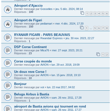
Aéroport d'Ajaccio
Dernier message par
Gosselies
«
jeu. 5 déc. 2024, 08:14
Réponses :
100
1
2
3
4
5
6
Aéroport de Figari
Dernier message par
pediamart
«
mer. 4 déc. 2024, 17:20
Réponses :
150
1
5
6
7
8
…
RYANAIR FIGARI - PARIS BEAUVAIS
Dernier message par
Rwandair Express
«
jeu. 30 nov. 2023, 22:27
Réponses :
1
DSP Corse Continent
Dernier message par
Mica76
«
mer. 27 sept. 2023, 20:21
Réponses :
23
1
2
Corse coupée du monde
Dernier message par
AVION
«
lun. 29 oct. 2018, 19:09
Un doux reve Corse !
Dernier message par
AVION
«
lun. 15 janv. 2018, 19:10
Réponses :
10
Bonjour
Dernier message par
vot
«
lun. 22 mai 2017, 04:02
Beluga Airbus à Bastia
Dernier message par
AVION
«
sam. 26 nov. 2011, 17:28
Réponses :
1
aéroport de Bastia avions qui tournent en rond
Dernier message par
AVION
«
sam. 26 nov. 2011, 17:27