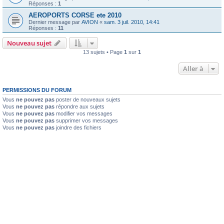
Réponses :
1
AEROPORTS CORSE ete 2010
Dernier message par
AVION
«
sam. 3 juil. 2010, 14:41
Réponses :
11
Nouveau sujet
13 sujets • Page
1
sur
1
Aller à
PERMISSIONS DU FORUM
Vous
ne pouvez pas
poster de nouveaux sujets
Vous
ne pouvez pas
répondre aux sujets
Vous
ne pouvez pas
modifier vos messages
Vous
ne pouvez pas
supprimer vos messages
Vous
ne pouvez pas
joindre des fichiers