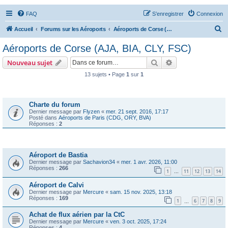
FAQ
S’enregistrer
Connexion
R
Accueil
Forums sur les Aéroports
Aéroports de Corse (AJA, BIA, CLY, FSC)
e
Aéroports de Corse (AJA, BIA, CLY, FSC)
c
Rechercher
Recherche avanc
Nouveau sujet
h
13 sujets • Page
1
sur
1
e
Annonces
r
c
Charte du forum
Dernier message par
Flyzen
«
mer. 21 sept. 2016, 17:17
h
Posté dans
Aéroports de Paris (CDG, ORY, BVA)
Réponses :
2
e
r
Sujets
Aéroport de Bastia
Dernier message par
Sachavion34
«
mer. 1 avr. 2026, 11:00
Réponses :
266
1
11
12
13
14
…
Aéroport de Calvi
Dernier message par
Mercure
«
sam. 15 nov. 2025, 13:18
Réponses :
169
1
6
7
8
9
…
Achat de flux aérien par la CtC
Dernier message par
Mercure
«
ven. 3 oct. 2025, 17:24
Réponses :
4