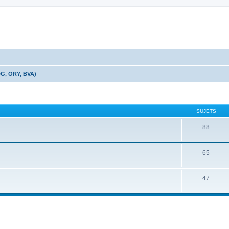
DG, ORY, BVA)
SUJETS
88
65
47
cher
cherche avancée
RÉPONSES