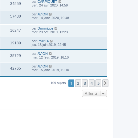
par
CARPIQUET
34559
ven. 24 avr. 2020, 14:59
par
AVION
57430
mar. 14 janv. 2020, 19:48
par
Dominique
16247
mer. 23 oct. 2019, 13:23
par
PhilP14
19189
jeu. 13 juin 2019, 22:45
par
AVION
35729
mar. 12 févr. 2019, 16:10
par
AVION
42765
mar. 15 janv. 2019, 19:10
1
2
3
4
5
Suivante
109 sujets
Aller à