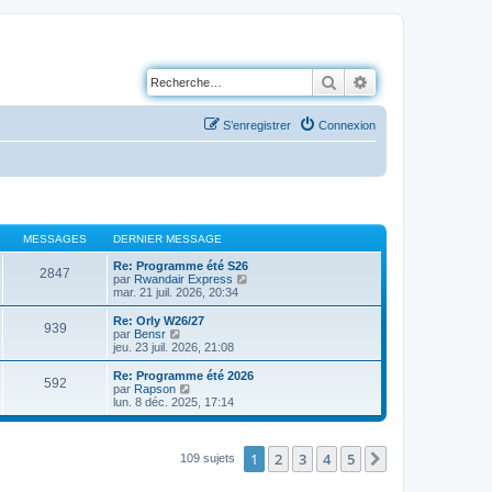
Rechercher
Recherche avancé
S’enregistrer
Connexion
MESSAGES
DERNIER MESSAGE
Re: Programme été S26
2847
V
par
Rwandair Express
o
mar. 21 juil. 2026, 20:34
i
r
Re: Orly W26/27
939
l
V
par
Bensr
e
o
jeu. 23 juil. 2026, 21:08
d
i
e
r
Re: Programme été 2026
592
r
l
V
par
Rapson
n
e
o
lun. 8 déc. 2025, 17:14
i
d
i
e
e
r
r
r
l
m
n
e
1
2
3
4
5
Suivante
109 sujets
e
i
d
s
e
e
s
r
VUES
DERNIER MESSAGE