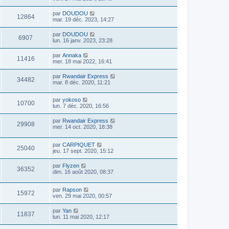
par
DOUDOU
12864
mar. 19 déc. 2023, 14:27
par
DOUDOU
6907
lun. 16 janv. 2023, 23:28
par
Annaka
11416
mer. 18 mai 2022, 16:41
par
Rwandair Express
34482
mar. 8 déc. 2020, 11:21
par
yokoso
10700
lun. 7 déc. 2020, 16:56
par
Rwandair Express
29908
mer. 14 oct. 2020, 18:38
par
CARPIQUET
25040
jeu. 17 sept. 2020, 15:12
par
Flyzen
36352
dim. 16 août 2020, 08:37
par
Rapson
15972
ven. 29 mai 2020, 00:57
par
Yan
11837
lun. 11 mai 2020, 12:17