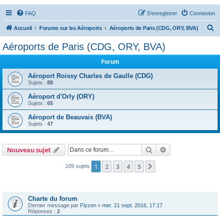
FAQ
S’enregistrer
Connexion
R
Accueil
Forums sur les Aéroports
Aéroports de Paris (CDG, ORY, BVA)
e
Aéroports de Paris (CDG, ORY, BVA)
c
Forum
h
e
Aéroport Roissy Charles de Gaulle (CDG)
Sujets :
88
r
Aéroport d'Orly (ORY)
c
Sujets :
65
h
Aéroport de Beauvais (BVA)
e
Sujets :
47
r
Rechercher
Recherche avanc
Nouveau sujet
1
2
3
4
5
Suivante
109 sujets
Annonces
Charte du forum
Dernier message par
Flyzen
«
mer. 21 sept. 2016, 17:17
Réponses :
2