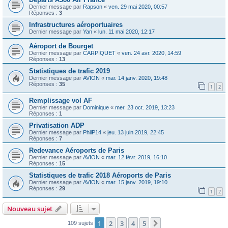
Dernier message par
Rapson
«
ven. 29 mai 2020, 00:57
Réponses :
3
Infrastructures aéroportuaires
Dernier message par
Yan
«
lun. 11 mai 2020, 12:17
Aéroport de Bourget
Dernier message par
CARPIQUET
«
ven. 24 avr. 2020, 14:59
Réponses :
13
Statistiques de trafic 2019
Dernier message par
AVION
«
mar. 14 janv. 2020, 19:48
Réponses :
35
1
2
Remplissage vol AF
Dernier message par
Dominique
«
mer. 23 oct. 2019, 13:23
Réponses :
1
Privatisation ADP
Dernier message par
PhilP14
«
jeu. 13 juin 2019, 22:45
Réponses :
7
Redevance Aéroports de Paris
Dernier message par
AVION
«
mar. 12 févr. 2019, 16:10
Réponses :
15
Statistiques de trafic 2018 Aéroports de Paris
Dernier message par
AVION
«
mar. 15 janv. 2019, 19:10
Réponses :
29
1
2
Nouveau sujet
1
2
3
4
5
Suivante
109 sujets