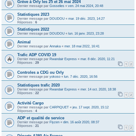
Grève à Orly les 25 et 26 mai 2024
Dernier message par
Gosselies
«
ven. 24 mai 2024, 20:48
Statistiques 2023
Dernier message par
DOUDOU
«
mar. 19 déc. 2023, 14:27
Réponses :
6
Statistiques 2022
Dernier message par
DOUDOU
«
lun. 16 janv. 2023, 23:28
Animal
Dernier message par
Annaka
«
mer. 18 mai 2022, 16:41
Trafic ADP COVID 19
Dernier message par
Rwandair Express
«
mar. 8 déc. 2020, 11:21
Réponses :
29
1
2
Controles a CDG ou Orly
Dernier message par
yokoso
«
lun. 7 déc. 2020, 16:56
Statistiques trafic 2020
Dernier message par
Rwandair Express
«
mer. 14 oct. 2020, 18:38
Réponses :
22
1
2
Activité Cargo
Dernier message par
CARPIQUET
«
jeu. 17 sept. 2020, 15:12
Réponses :
4
ADP et qualité de service
Dernier message par
Flyzen
«
dim. 16 août 2020, 08:37
Réponses :
21
1
2
Départs A380 Air France