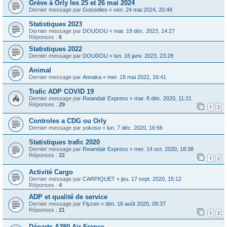
Grève à Orly les 25 et 26 mai 2024
Dernier message par
Gosselies
«
ven. 24 mai 2024, 20:48
Statistiques 2023
Dernier message par
DOUDOU
«
mar. 19 déc. 2023, 14:27
Réponses :
6
Statistiques 2022
Dernier message par
DOUDOU
«
lun. 16 janv. 2023, 23:28
Animal
Dernier message par
Annaka
«
mer. 18 mai 2022, 16:41
Trafic ADP COVID 19
Dernier message par
Rwandair Express
«
mar. 8 déc. 2020, 11:21
Réponses :
29
1
2
Controles a CDG ou Orly
Dernier message par
yokoso
«
lun. 7 déc. 2020, 16:56
Statistiques trafic 2020
Dernier message par
Rwandair Express
«
mer. 14 oct. 2020, 18:38
Réponses :
22
1
2
Activité Cargo
Dernier message par
CARPIQUET
«
jeu. 17 sept. 2020, 15:12
Réponses :
4
ADP et qualité de service
Dernier message par
Flyzen
«
dim. 16 août 2020, 08:37
Réponses :
21
1
2
Départs A380 Air France