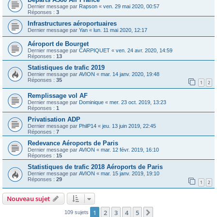
Dernier message par
Rapson
«
ven. 29 mai 2020, 00:57
Réponses :
3
Infrastructures aéroportuaires
Dernier message par
Yan
«
lun. 11 mai 2020, 12:17
Aéroport de Bourget
Dernier message par
CARPIQUET
«
ven. 24 avr. 2020, 14:59
Réponses :
13
Statistiques de trafic 2019
Dernier message par
AVION
«
mar. 14 janv. 2020, 19:48
Réponses :
35
1
2
Remplissage vol AF
Dernier message par
Dominique
«
mer. 23 oct. 2019, 13:23
Réponses :
1
Privatisation ADP
Dernier message par
PhilP14
«
jeu. 13 juin 2019, 22:45
Réponses :
7
Redevance Aéroports de Paris
Dernier message par
AVION
«
mar. 12 févr. 2019, 16:10
Réponses :
15
Statistiques de trafic 2018 Aéroports de Paris
Dernier message par
AVION
«
mar. 15 janv. 2019, 19:10
Réponses :
29
1
2
Nouveau sujet
1
2
3
4
5
Suivante
109 sujets