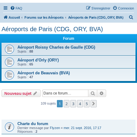
FAQ
S’enregistrer
Connexion
R
Accueil
Forums sur les Aéroports
Aéroports de Paris (CDG, ORY, BVA)
e
Aéroports de Paris (CDG, ORY, BVA)
c
Forum
h
e
Aéroport Roissy Charles de Gaulle (CDG)
Sujets :
88
r
Aéroport d'Orly (ORY)
c
Sujets :
65
h
Aéroport de Beauvais (BVA)
e
Sujets :
47
r
Rechercher
Recherche avanc
Nouveau sujet
1
2
3
4
5
Suivante
109 sujets
Annonces
Charte du forum
Dernier message par
Flyzen
«
mer. 21 sept. 2016, 17:17
Réponses :
2