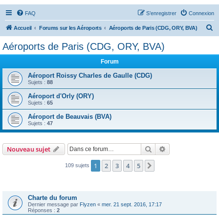
FAQ
S’enregistrer
Connexion
R
Accueil
Forums sur les Aéroports
Aéroports de Paris (CDG, ORY, BVA)
e
Aéroports de Paris (CDG, ORY, BVA)
c
Forum
h
e
Aéroport Roissy Charles de Gaulle (CDG)
Sujets :
88
r
Aéroport d'Orly (ORY)
c
Sujets :
65
h
Aéroport de Beauvais (BVA)
e
Sujets :
47
r
Rechercher
Recherche avanc
Nouveau sujet
1
2
3
4
5
Suivante
109 sujets
Annonces
Charte du forum
Dernier message par
Flyzen
«
mer. 21 sept. 2016, 17:17
Réponses :
2