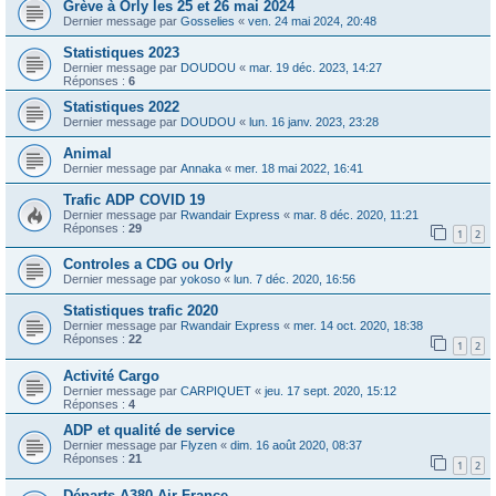
Grève à Orly les 25 et 26 mai 2024
Dernier message par
Gosselies
«
ven. 24 mai 2024, 20:48
Statistiques 2023
Dernier message par
DOUDOU
«
mar. 19 déc. 2023, 14:27
Réponses :
6
Statistiques 2022
Dernier message par
DOUDOU
«
lun. 16 janv. 2023, 23:28
Animal
Dernier message par
Annaka
«
mer. 18 mai 2022, 16:41
Trafic ADP COVID 19
Dernier message par
Rwandair Express
«
mar. 8 déc. 2020, 11:21
Réponses :
29
1
2
Controles a CDG ou Orly
Dernier message par
yokoso
«
lun. 7 déc. 2020, 16:56
Statistiques trafic 2020
Dernier message par
Rwandair Express
«
mer. 14 oct. 2020, 18:38
Réponses :
22
1
2
Activité Cargo
Dernier message par
CARPIQUET
«
jeu. 17 sept. 2020, 15:12
Réponses :
4
ADP et qualité de service
Dernier message par
Flyzen
«
dim. 16 août 2020, 08:37
Réponses :
21
1
2
Départs A380 Air France