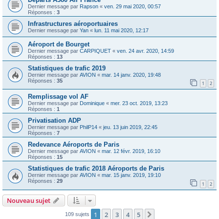
Dernier message par
Rapson
«
ven. 29 mai 2020, 00:57
Réponses :
3
Infrastructures aéroportuaires
Dernier message par
Yan
«
lun. 11 mai 2020, 12:17
Aéroport de Bourget
Dernier message par
CARPIQUET
«
ven. 24 avr. 2020, 14:59
Réponses :
13
Statistiques de trafic 2019
Dernier message par
AVION
«
mar. 14 janv. 2020, 19:48
Réponses :
35
1
2
Remplissage vol AF
Dernier message par
Dominique
«
mer. 23 oct. 2019, 13:23
Réponses :
1
Privatisation ADP
Dernier message par
PhilP14
«
jeu. 13 juin 2019, 22:45
Réponses :
7
Redevance Aéroports de Paris
Dernier message par
AVION
«
mar. 12 févr. 2019, 16:10
Réponses :
15
Statistiques de trafic 2018 Aéroports de Paris
Dernier message par
AVION
«
mar. 15 janv. 2019, 19:10
Réponses :
29
1
2
Nouveau sujet
1
2
3
4
5
Suivante
109 sujets