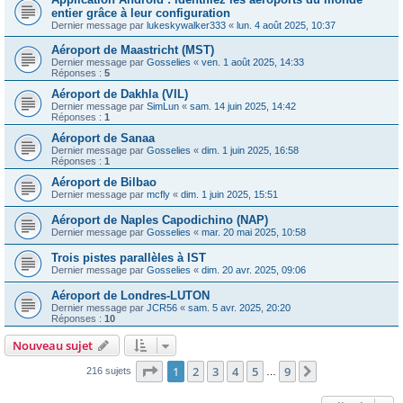
entier grâce à leur configuration
Dernier message par
lukeskywalker333
«
lun. 4 août 2025, 10:37
Aéroport de Maastricht (MST)
Dernier message par
Gosselies
«
ven. 1 août 2025, 14:33
Réponses :
5
Aéroport de Dakhla (VIL)
Dernier message par
SimLun
«
sam. 14 juin 2025, 14:42
Réponses :
1
Aéroport de Sanaa
Dernier message par
Gosselies
«
dim. 1 juin 2025, 16:58
Réponses :
1
Aéroport de Bilbao
Dernier message par
mcfly
«
dim. 1 juin 2025, 15:51
Aéroport de Naples Capodichino (NAP)
Dernier message par
Gosselies
«
mar. 20 mai 2025, 10:58
Trois pistes parallèles à IST
Dernier message par
Gosselies
«
dim. 20 avr. 2025, 09:06
Aéroport de Londres-LUTON
Dernier message par
JCR56
«
sam. 5 avr. 2025, 20:20
Réponses :
10
Nouveau sujet
Page
1
sur
9
1
2
3
4
5
9
Suivante
216 sujets
…