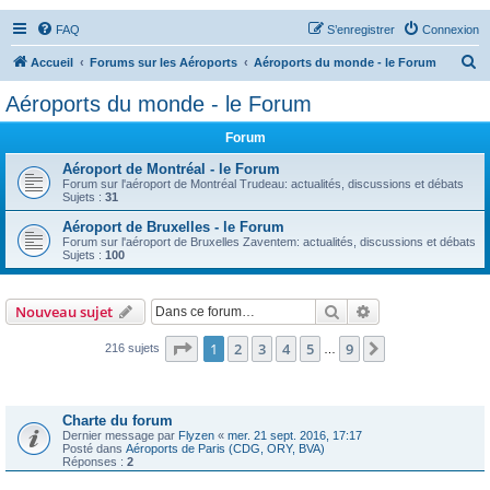
FAQ
S’enregistrer
Connexion
R
Accueil
Forums sur les Aéroports
Aéroports du monde - le Forum
e
Aéroports du monde - le Forum
c
Forum
h
e
Aéroport de Montréal - le Forum
Forum sur l'aéroport de Montréal Trudeau: actualités, discussions et débats
r
Sujets :
31
c
Aéroport de Bruxelles - le Forum
Forum sur l'aéroport de Bruxelles Zaventem: actualités, discussions et débats
h
Sujets :
100
e
r
Rechercher
Recherche avanc
Nouveau sujet
Page
1
sur
9
1
2
3
4
5
9
Suivante
216 sujets
…
Annonces
Charte du forum
Dernier message par
Flyzen
«
mer. 21 sept. 2016, 17:17
Posté dans
Aéroports de Paris (CDG, ORY, BVA)
Réponses :
2