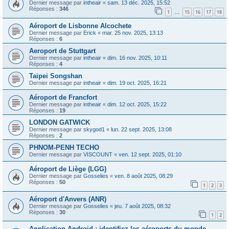
Dernier message par
intheair
«
sam. 13 déc. 2025, 15:52
Réponses :
346
1
15
16
17
18
…
Aéroport de Lisbonne Alcochete
Dernier message par
Erick
«
mar. 25 nov. 2025, 13:13
Réponses :
6
Aeroport de Stuttgart
Dernier message par
intheair
«
dim. 16 nov. 2025, 10:11
Réponses :
4
Taipei Songshan
Dernier message par
intheair
«
dim. 19 oct. 2025, 16:21
Aéroport de Francfort
Dernier message par
intheair
«
dim. 12 oct. 2025, 15:22
Réponses :
19
LONDON GATWICK
Dernier message par
skygod1
«
lun. 22 sept. 2025, 13:08
Réponses :
2
PHNOM-PENH TECHO
Dernier message par
VISCOUNT
«
ven. 12 sept. 2025, 01:10
Aéroport de Liège (LGG)
Dernier message par
Gosselies
«
ven. 8 août 2025, 08:29
Réponses :
50
1
2
3
Aéroport d'Anvers (ANR)
Dernier message par
Gosselies
«
jeu. 7 août 2025, 08:32
Réponses :
30
1
2
Application Android : identifiez les aéroports du monde