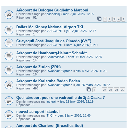
Sujets
Aéroport de Bologne Guglielmo Marconi
Dernier message par
pascalblq
«
mar. 7 juil. 2026, 12:55
Réponses :
91
1
2
3
4
5
Dallas Mc Kinney National Airport TKI
Dernier message par
VISCOUNT
«
jeu. 2 juil. 2026, 12:47
Réponses :
1
Guayaquil José Joaquin de Olmedo (GYE)
Dernier message par
VISCOUNT
«
sam. 6 juin 2026, 01:11
Aéroport de Hambourg-Helmut Schmidt
Dernier message par
Sachavion34
«
sam. 16 mai 2026, 12:35
Réponses :
14
Aéroport de Zurich (ZRH)
Dernier message par
Rwandair Express
«
dim. 5 avr. 2026, 11:31
Réponses :
16
Aéroport de Karlsruhe Baden Baden
Dernier message par
Rwandair Express
«
jeu. 26 mars 2026, 18:52
Réponses :
496
1
22
23
24
25
…
Quel aéroport pour une vadrouille de 3j à Osaka ?
Dernier message par
intheair
«
jeu. 22 janv. 2026, 12:19
Réponses :
1
nouvel aeroport Istanbul
Dernier message par
ThCh
«
ven. 9 janv. 2026, 18:46
Réponses :
8
Aéroport de Charleroi (Bruxelles Sud)