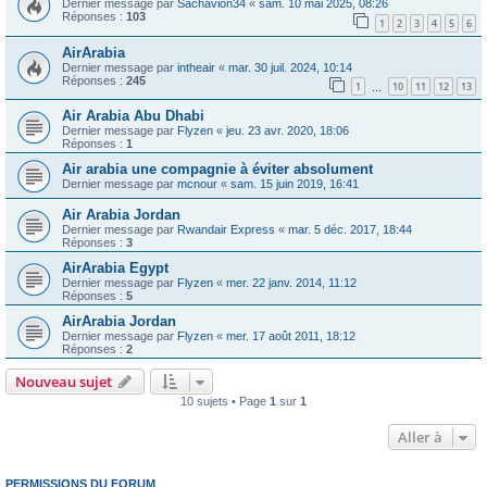
Dernier message par
Sachavion34
«
sam. 10 mai 2025, 08:26
Réponses :
103
1
2
3
4
5
6
AirArabia
Dernier message par
intheair
«
mar. 30 juil. 2024, 10:14
Réponses :
245
1
10
11
12
13
…
Air Arabia Abu Dhabi
Dernier message par
Flyzen
«
jeu. 23 avr. 2020, 18:06
Réponses :
1
Air arabia une compagnie à éviter absolument
Dernier message par
mcnour
«
sam. 15 juin 2019, 16:41
Air Arabia Jordan
Dernier message par
Rwandair Express
«
mar. 5 déc. 2017, 18:44
Réponses :
3
AirArabia Egypt
Dernier message par
Flyzen
«
mer. 22 janv. 2014, 11:12
Réponses :
5
AirArabia Jordan
Dernier message par
Flyzen
«
mer. 17 août 2011, 18:12
Réponses :
2
Nouveau sujet
10 sujets • Page
1
sur
1
Aller à
PERMISSIONS DU FORUM