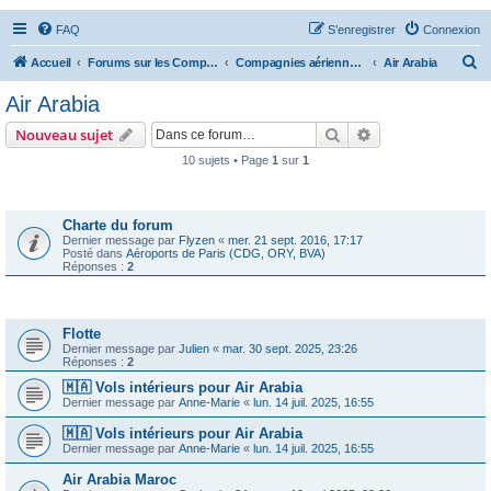
FAQ
S’enregistrer
Connexion
R
Accueil
Forums sur les Compagnies Aériennes
Compagnies aériennes d'Afrique et du Moyen Orient
Air Arabia
e
Air Arabia
c
Rechercher
Recherche avanc
Nouveau sujet
h
10 sujets • Page
1
sur
1
e
Annonces
r
c
Charte du forum
Dernier message par
Flyzen
«
mer. 21 sept. 2016, 17:17
h
Posté dans
Aéroports de Paris (CDG, ORY, BVA)
Réponses :
2
e
r
Sujets
Flotte
Dernier message par
Julien
«
mar. 30 sept. 2025, 23:26
Réponses :
2
🇲🇦 Vols intérieurs pour Air Arabia
Dernier message par
Anne-Marie
«
lun. 14 juil. 2025, 16:55
🇲🇦 Vols intérieurs pour Air Arabia
Dernier message par
Anne-Marie
«
lun. 14 juil. 2025, 16:55
Air Arabia Maroc