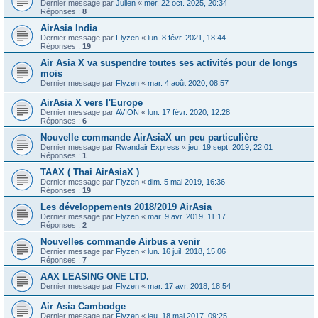
Dernier message par
Julien
«
mer. 22 oct. 2025, 20:34
Réponses :
8
AirAsia India
Dernier message par
Flyzen
«
lun. 8 févr. 2021, 18:44
Réponses :
19
Air Asia X va suspendre toutes ses activités pour de longs
mois
Dernier message par
Flyzen
«
mar. 4 août 2020, 08:57
AirAsia X vers l'Europe
Dernier message par
AVION
«
lun. 17 févr. 2020, 12:28
Réponses :
6
Nouvelle commande AirAsiaX un peu particulière
Dernier message par
Rwandair Express
«
jeu. 19 sept. 2019, 22:01
Réponses :
1
TAAX ( Thai AirAsiaX )
Dernier message par
Flyzen
«
dim. 5 mai 2019, 16:36
Réponses :
19
Les développements 2018/2019 AirAsia
Dernier message par
Flyzen
«
mar. 9 avr. 2019, 11:17
Réponses :
2
Nouvelles commande Airbus a venir
Dernier message par
Flyzen
«
lun. 16 juil. 2018, 15:06
Réponses :
7
AAX LEASING ONE LTD.
Dernier message par
Flyzen
«
mar. 17 avr. 2018, 18:54
Air Asia Cambodge
Dernier message par
Flyzen
«
jeu. 18 mai 2017, 09:25