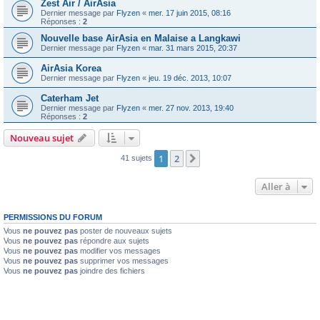
Zest Air / AirAsia
Dernier message par
Flyzen
«
mer. 17 juin 2015, 08:16
Réponses :
2
Nouvelle base AirAsia en Malaise a Langkawi
Dernier message par
Flyzen
«
mar. 31 mars 2015, 20:37
AirAsia Korea
Dernier message par
Flyzen
«
jeu. 19 déc. 2013, 10:07
Caterham Jet
Dernier message par
Flyzen
«
mer. 27 nov. 2013, 19:40
Réponses :
2
Nouveau sujet
1
2
Suivante
41 sujets
Aller à
PERMISSIONS DU FORUM
Vous
ne pouvez pas
poster de nouveaux sujets
Vous
ne pouvez pas
répondre aux sujets
Vous
ne pouvez pas
modifier vos messages
Vous
ne pouvez pas
supprimer vos messages
Vous
ne pouvez pas
joindre des fichiers