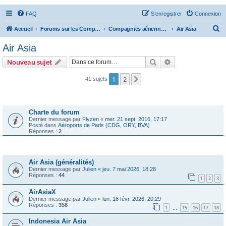
FAQ
S’enregistrer
Connexion
R
Accueil
Forums sur les Compagnies Aériennes
Compagnies aériennes d'Asie et d'Océanie
Air Asia
e
Air Asia
c
Rechercher
Recherche avanc
Nouveau sujet
h
e
1
2
Suivante
41 sujets
r
Annonces
c
Charte du forum
h
Dernier message par
Flyzen
«
mer. 21 sept. 2016, 17:17
Posté dans
Aéroports de Paris (CDG, ORY, BVA)
e
Réponses :
2
r
Sujets
Air Asia (généralités)
Dernier message par
Julien
«
jeu. 7 mai 2026, 18:28
Réponses :
44
1
2
3
AirAsiaX
Dernier message par
Julien
«
lun. 16 févr. 2026, 20:29
Réponses :
358
1
15
16
17
18
…
Indonesia Air Asia