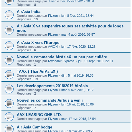
Dernier message par
Julien
«
mer. 22 oct. 2025, 20:34
Réponses :
8
AirAsia India
Dernier message par
Flyzen
«
lun. 8 févr. 2021, 18:44
Réponses :
19
Air Asia X va suspendre toutes ses activités pour de longs
mois
Dernier message par
Flyzen
«
mar. 4 août 2020, 08:57
AirAsia X vers l'Europe
Dernier message par
AVION
«
lun. 17 févr. 2020, 12:28
Réponses :
6
Nouvelle commande AirAsiaX un peu particulière
Dernier message par
Rwandair Express
«
jeu. 19 sept. 2019, 22:01
Réponses :
1
TAAX ( Thai AirAsiaX )
Dernier message par
Flyzen
«
dim. 5 mai 2019, 16:36
Réponses :
19
Les développements 2018/2019 AirAsia
Dernier message par
Flyzen
«
mar. 9 avr. 2019, 11:17
Réponses :
2
Nouvelles commande Airbus a venir
Dernier message par
Flyzen
«
lun. 16 juil. 2018, 15:06
Réponses :
7
AAX LEASING ONE LTD.
Dernier message par
Flyzen
«
mar. 17 avr. 2018, 18:54
Air Asia Cambodge
Dernier message par
Flyzen
«
jeu. 18 mai 2017, 09:25