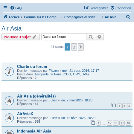
FAQ
S’enregistrer
Connexion
R
Accueil
Forums sur les Compagnies Aériennes
Compagnies aériennes d'Asie et d'Océanie
Air Asia
e
Air Asia
c
Rechercher
Recherche avanc
Nouveau sujet
h
e
1
2
Suivante
41 sujets
r
Annonces
c
Charte du forum
h
Dernier message par
Flyzen
«
mer. 21 sept. 2016, 17:17
Posté dans
Aéroports de Paris (CDG, ORY, BVA)
e
Réponses :
2
r
Sujets
Air Asia (généralités)
Dernier message par
Julien
«
jeu. 7 mai 2026, 18:28
Réponses :
44
1
2
3
AirAsiaX
Dernier message par
Julien
«
lun. 16 févr. 2026, 20:29
Réponses :
358
1
15
16
17
18
…
Indonesia Air Asia