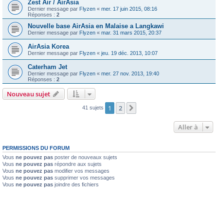
Zest Air / AirAsia
Dernier message par
Flyzen
«
mer. 17 juin 2015, 08:16
Réponses :
2
Nouvelle base AirAsia en Malaise a Langkawi
Dernier message par
Flyzen
«
mar. 31 mars 2015, 20:37
AirAsia Korea
Dernier message par
Flyzen
«
jeu. 19 déc. 2013, 10:07
Caterham Jet
Dernier message par
Flyzen
«
mer. 27 nov. 2013, 19:40
Réponses :
2
Nouveau sujet
1
2
Suivante
41 sujets
Aller à
PERMISSIONS DU FORUM
Vous
ne pouvez pas
poster de nouveaux sujets
Vous
ne pouvez pas
répondre aux sujets
Vous
ne pouvez pas
modifier vos messages
Vous
ne pouvez pas
supprimer vos messages
Vous
ne pouvez pas
joindre des fichiers