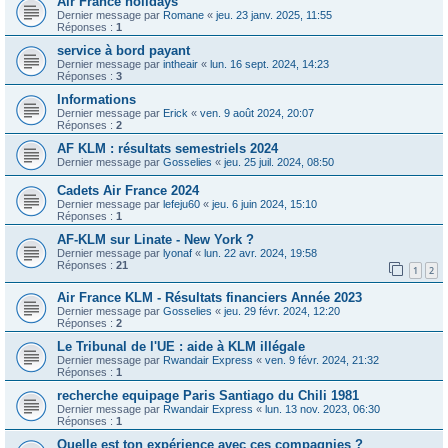
Air France holidays
Dernier message par
Romane
«
jeu. 23 janv. 2025, 11:55
Réponses :
1
service à bord payant
Dernier message par
intheair
«
lun. 16 sept. 2024, 14:23
Réponses :
3
Informations
Dernier message par
Erick
«
ven. 9 août 2024, 20:07
Réponses :
2
AF KLM : résultats semestriels 2024
Dernier message par
Gosselies
«
jeu. 25 juil. 2024, 08:50
Cadets Air France 2024
Dernier message par
lefeju60
«
jeu. 6 juin 2024, 15:10
Réponses :
1
AF-KLM sur Linate - New York ?
Dernier message par
lyonaf
«
lun. 22 avr. 2024, 19:58
Réponses :
21
1
2
Air France KLM - Résultats financiers Année 2023
Dernier message par
Gosselies
«
jeu. 29 févr. 2024, 12:20
Réponses :
2
Le Tribunal de l'UE : aide à KLM illégale
Dernier message par
Rwandair Express
«
ven. 9 févr. 2024, 21:32
Réponses :
1
recherche equipage Paris Santiago du Chili 1981
Dernier message par
Rwandair Express
«
lun. 13 nov. 2023, 06:30
Réponses :
1
Quelle est ton expérience avec ces compagnies ?