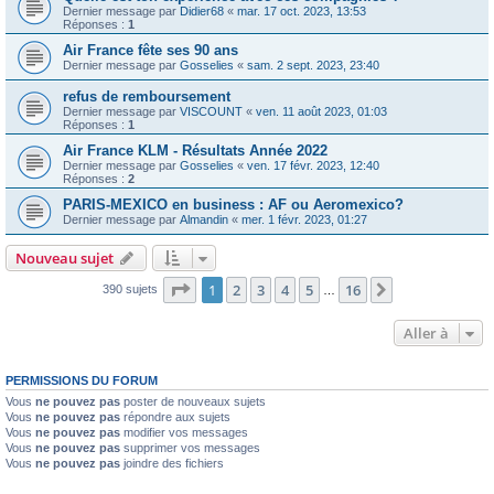
Dernier message par
Didier68
«
mar. 17 oct. 2023, 13:53
Réponses :
1
Air France fête ses 90 ans
Dernier message par
Gosselies
«
sam. 2 sept. 2023, 23:40
refus de remboursement
Dernier message par
VISCOUNT
«
ven. 11 août 2023, 01:03
Réponses :
1
Air France KLM - Résultats Année 2022
Dernier message par
Gosselies
«
ven. 17 févr. 2023, 12:40
Réponses :
2
PARIS-MEXICO en business : AF ou Aeromexico?
Dernier message par
Almandin
«
mer. 1 févr. 2023, 01:27
Nouveau sujet
Page
1
sur
16
1
2
3
4
5
16
Suivante
390 sujets
…
Aller à
PERMISSIONS DU FORUM
Vous
ne pouvez pas
poster de nouveaux sujets
Vous
ne pouvez pas
répondre aux sujets
Vous
ne pouvez pas
modifier vos messages
Vous
ne pouvez pas
supprimer vos messages
Vous
ne pouvez pas
joindre des fichiers