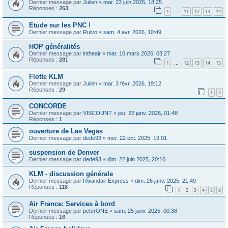
Dernier message par
Julien
«
mar. 23 juin 2026, 18:25
Réponses :
263
1
11
12
13
14
…
Etude sur les PNC !
Dernier message par
Ruivo
«
sam. 4 avr. 2026, 10:49
HOP généralités
Dernier message par
intheair
«
mar. 10 mars 2026, 03:27
Réponses :
281
1
12
13
14
15
…
Flotte KLM
Dernier message par
Julien
«
mar. 3 févr. 2026, 19:12
Réponses :
29
1
2
CONCORDE
Dernier message par
VISCOUNT
«
jeu. 22 janv. 2026, 01:48
Réponses :
1
ouverture de Las Vegas
Dernier message par
dede93
«
mer. 22 oct. 2025, 19:01
suspension de Denver
Dernier message par
dede93
«
dim. 22 juin 2025, 20:10
KLM - discussion générale
Dernier message par
Rwandair Express
«
dim. 26 janv. 2025, 21:49
Réponses :
118
1
2
3
4
5
6
Air France: Services à bord
Dernier message par
peterONE
«
sam. 25 janv. 2025, 00:38
Réponses :
16