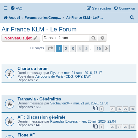
FAQ
S’enregistrer
Connexion
R
Accueil
Forums sur les Compagnies Aériennes
Air France KLM - Le Forum
e
Air France KLM - Le Forum
c
Rechercher
Recherche avanc
Nouveau sujet
h
e
Page
1
sur
16
1
2
3
4
5
16
Suivante
390 sujets
…
r
Annonces
c
Charte du forum
h
Dernier message par
Flyzen
«
mer. 21 sept. 2016, 17:17
Posté dans
Aéroports de Paris (CDG, ORY, BVA)
e
Réponses :
2
r
Sujets
Transavia - Généralités
Dernier message par
Sachavion34
«
mar. 21 juil. 2026, 11:30
Réponses :
552
1
25
26
27
28
…
AF : Discussion générale
Dernier message par
Rwandair Express
«
jeu. 25 juin 2026, 22:04
Réponses :
445
1
20
21
22
23
…
Flotte AF