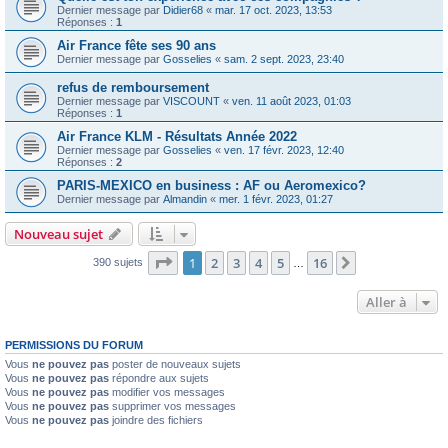
Dernier message par
Didier68
«
mar. 17 oct. 2023, 13:53
Réponses :
1
Air France fête ses 90 ans
Dernier message par
Gosselies
«
sam. 2 sept. 2023, 23:40
refus de remboursement
Dernier message par
VISCOUNT
«
ven. 11 août 2023, 01:03
Réponses :
1
Air France KLM - Résultats Année 2022
Dernier message par
Gosselies
«
ven. 17 févr. 2023, 12:40
Réponses :
2
PARIS-MEXICO en business : AF ou Aeromexico?
Dernier message par
Almandin
«
mer. 1 févr. 2023, 01:27
Nouveau sujet
Page
1
sur
16
1
2
3
4
5
16
Suivante
390 sujets
…
Aller à
PERMISSIONS DU FORUM
Vous
ne pouvez pas
poster de nouveaux sujets
Vous
ne pouvez pas
répondre aux sujets
Vous
ne pouvez pas
modifier vos messages
Vous
ne pouvez pas
supprimer vos messages
Vous
ne pouvez pas
joindre des fichiers