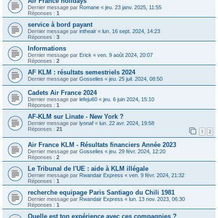
Air France holidays
Dernier message par
Romane
«
jeu. 23 janv. 2025, 11:55
Réponses :
1
service à bord payant
Dernier message par
intheair
«
lun. 16 sept. 2024, 14:23
Réponses :
3
Informations
Dernier message par
Erick
«
ven. 9 août 2024, 20:07
Réponses :
2
AF KLM : résultats semestriels 2024
Dernier message par
Gosselies
«
jeu. 25 juil. 2024, 08:50
Cadets Air France 2024
Dernier message par
lefeju60
«
jeu. 6 juin 2024, 15:10
Réponses :
1
AF-KLM sur Linate - New York ?
Dernier message par
lyonaf
«
lun. 22 avr. 2024, 19:58
Réponses :
21
1
2
Air France KLM - Résultats financiers Année 2023
Dernier message par
Gosselies
«
jeu. 29 févr. 2024, 12:20
Réponses :
2
Le Tribunal de l'UE : aide à KLM illégale
Dernier message par
Rwandair Express
«
ven. 9 févr. 2024, 21:32
Réponses :
1
recherche equipage Paris Santiago du Chili 1981
Dernier message par
Rwandair Express
«
lun. 13 nov. 2023, 06:30
Réponses :
1
Quelle est ton expérience avec ces compagnies ?