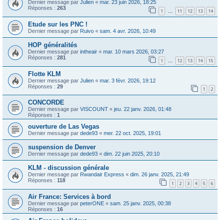
Dernier message par
Julien
«
mar. 23 juin 2026, 18:25
Réponses :
263
1
11
12
13
14
…
Etude sur les PNC !
Dernier message par
Ruivo
«
sam. 4 avr. 2026, 10:49
HOP généralités
Dernier message par
intheair
«
mar. 10 mars 2026, 03:27
Réponses :
281
1
12
13
14
15
…
Flotte KLM
Dernier message par
Julien
«
mar. 3 févr. 2026, 19:12
Réponses :
29
1
2
CONCORDE
Dernier message par
VISCOUNT
«
jeu. 22 janv. 2026, 01:48
Réponses :
1
ouverture de Las Vegas
Dernier message par
dede93
«
mer. 22 oct. 2025, 19:01
suspension de Denver
Dernier message par
dede93
«
dim. 22 juin 2025, 20:10
KLM - discussion générale
Dernier message par
Rwandair Express
«
dim. 26 janv. 2025, 21:49
Réponses :
118
1
2
3
4
5
6
Air France: Services à bord
Dernier message par
peterONE
«
sam. 25 janv. 2025, 00:38
Réponses :
16