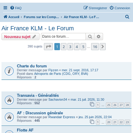
FAQ
S’enregistrer
Connexion
R
Accueil
Forums sur les Compagnies Aériennes
Air France KLM - Le Forum
e
Air France KLM - Le Forum
c
Rechercher
Recherche avanc
Nouveau sujet
h
e
Page
1
sur
16
1
2
3
4
5
16
Suivante
390 sujets
…
r
Annonces
c
Charte du forum
h
Dernier message par
Flyzen
«
mer. 21 sept. 2016, 17:17
Posté dans
Aéroports de Paris (CDG, ORY, BVA)
e
Réponses :
2
r
Sujets
Transavia - Généralités
Dernier message par
Sachavion34
«
mar. 21 juil. 2026, 11:30
Réponses :
552
1
25
26
27
28
…
AF : Discussion générale
Dernier message par
Rwandair Express
«
jeu. 25 juin 2026, 22:04
Réponses :
445
1
20
21
22
23
…
Flotte AF