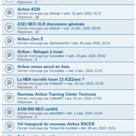
Réponses :
1
Airbus A220
Dernier message par
intheair
«
sam. 31 janv. 2026, 15:27
Réponses :
16
A321 NEO XLR discussion générale
Dernier message par
intheair
«
ven. 12 déc. 2025, 08:43
Réponses :
17
Airbus Zero E
Dernier message par
Sachavion34
«
mer. 26 mars 2025, 20:14
Airbus : Belugas à louer.
Dernier message par
Gosselies
«
sam. 25 janv. 2025, 08:02
Réponses :
3
Airbus mieux ancré en Asie.
Dernier message par
Gosselies
«
mer. 4 déc. 2024, 12:47
La NBA va-t-elle louer 13 A321neo ?
Dernier message par
CelineMT
«
mar. 19 nov. 2024, 15:06
Réponses :
1
Nouveau Airbus Training Center Toulouse
Dernier message par
CelineMT
«
jeu. 31 oct. 2024, 17:03
Réponses :
1
A330-900 NEO certifié
Dernier message par
ploki3869
«
dim. 1 sept. 2024, 11:24
Réponses :
3
Vol Inaugural du nouveau Airbus RACER
Dernier message par
Tortue-De-Combat
«
dim. 28 avr. 2024, 19:51