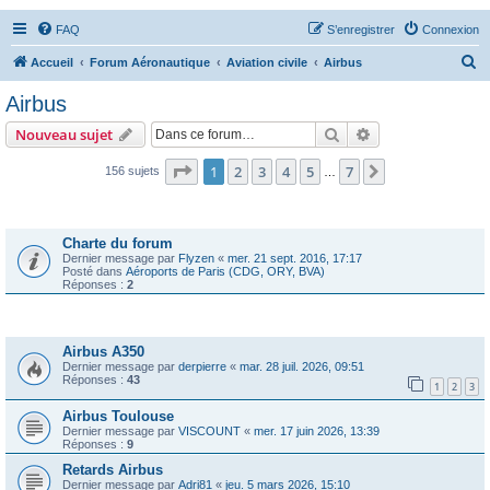
FAQ
S’enregistrer
Connexion
R
Accueil
Forum Aéronautique
Aviation civile
Airbus
e
Airbus
c
Rechercher
Recherche avanc
Nouveau sujet
h
e
Page
1
sur
7
1
2
3
4
5
7
Suivante
156 sujets
…
r
Annonces
c
Charte du forum
h
Dernier message par
Flyzen
«
mer. 21 sept. 2016, 17:17
Posté dans
Aéroports de Paris (CDG, ORY, BVA)
e
Réponses :
2
r
Sujets
Airbus A350
Dernier message par
derpierre
«
mar. 28 juil. 2026, 09:51
Réponses :
43
1
2
3
Airbus Toulouse
Dernier message par
VISCOUNT
«
mer. 17 juin 2026, 13:39
Réponses :
9
Retards Airbus
Dernier message par
Adri81
«
jeu. 5 mars 2026, 15:10