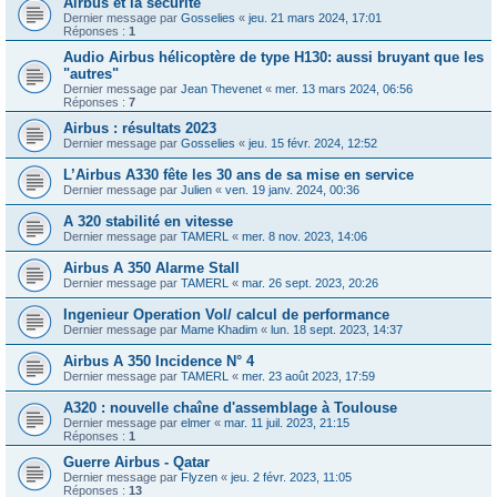
Airbus et la sécurité
Dernier message par
Gosselies
«
jeu. 21 mars 2024, 17:01
Réponses :
1
Audio Airbus hélicoptère de type H130: aussi bruyant que les
"autres"
Dernier message par
Jean Thevenet
«
mer. 13 mars 2024, 06:56
Réponses :
7
Airbus : résultats 2023
Dernier message par
Gosselies
«
jeu. 15 févr. 2024, 12:52
L’Airbus A330 fête les 30 ans de sa mise en service
Dernier message par
Julien
«
ven. 19 janv. 2024, 00:36
A 320 stabilité en vitesse
Dernier message par
TAMERL
«
mer. 8 nov. 2023, 14:06
Airbus A 350 Alarme Stall
Dernier message par
TAMERL
«
mar. 26 sept. 2023, 20:26
Ingenieur Operation Vol/ calcul de performance
Dernier message par
Mame Khadim
«
lun. 18 sept. 2023, 14:37
Airbus A 350 Incidence N° 4
Dernier message par
TAMERL
«
mer. 23 août 2023, 17:59
A320 : nouvelle chaîne d'assemblage à Toulouse
Dernier message par
elmer
«
mar. 11 juil. 2023, 21:15
Réponses :
1
Guerre Airbus - Qatar
Dernier message par
Flyzen
«
jeu. 2 févr. 2023, 11:05
Réponses :
13