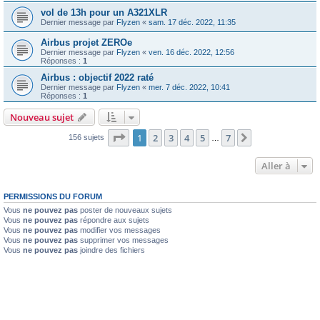
vol de 13h pour un A321XLR
Dernier message par
Flyzen
«
sam. 17 déc. 2022, 11:35
Airbus projet ZEROe
Dernier message par
Flyzen
«
ven. 16 déc. 2022, 12:56
Réponses :
1
Airbus : objectif 2022 raté
Dernier message par
Flyzen
«
mer. 7 déc. 2022, 10:41
Réponses :
1
Nouveau sujet
Page
1
sur
7
1
2
3
4
5
7
Suivante
156 sujets
…
Aller à
PERMISSIONS DU FORUM
Vous
ne pouvez pas
poster de nouveaux sujets
Vous
ne pouvez pas
répondre aux sujets
Vous
ne pouvez pas
modifier vos messages
Vous
ne pouvez pas
supprimer vos messages
Vous
ne pouvez pas
joindre des fichiers