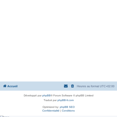
Accueil
Heures au format
UTC+02:00
Développé par
phpBB
® Forum Software © phpBB Limited
Traduit par
phpBB-fr.com
Optimized by:
phpBB SEO
Confidentialité
|
Conditions