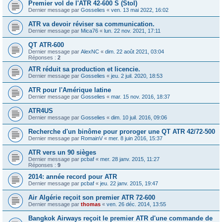
Premier vol de l'ATR 42-600 S (Stol)
Dernier message par
Gosselies
«
ven. 13 mai 2022, 16:02
ATR va devoir réviser sa communication.
Dernier message par
Mica76
«
lun. 22 nov. 2021, 17:11
QT ATR-600
Dernier message par
AlexNC
«
dim. 22 août 2021, 03:04
Réponses :
2
ATR réduit sa production et licencie.
Dernier message par
Gosselies
«
jeu. 2 juil. 2020, 18:53
ATR pour l'Amérique latine
Dernier message par
Gosselies
«
mar. 15 nov. 2016, 18:37
ATR4US
Dernier message par
Gosselies
«
dim. 10 juil. 2016, 09:06
Recherche d'un binôme pour proroger une QT ATR 42/72-500
Dernier message par
RomainV
«
mer. 8 juin 2016, 15:37
ATR vers un 90 sièges
Dernier message par
pcbaf
«
mer. 28 janv. 2015, 11:27
Réponses :
9
2014: année record pour ATR
Dernier message par
pcbaf
«
jeu. 22 janv. 2015, 19:47
Air Algérie reçoit son premier ATR 72-600
Dernier message par
thomas
«
ven. 26 déc. 2014, 13:55
Bangkok Airways reçoit le premier ATR d'une commande de