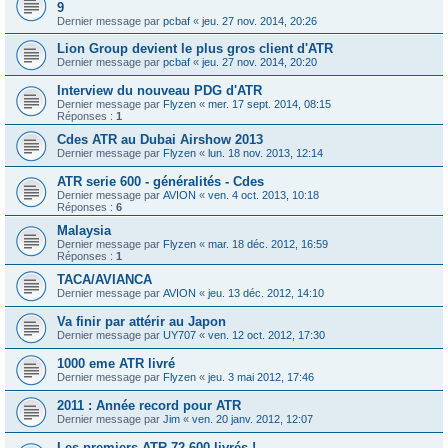
9
Dernier message par
pcbaf
«
jeu. 27 nov. 2014, 20:26
Lion Group devient le plus gros client d'ATR
Dernier message par
pcbaf
«
jeu. 27 nov. 2014, 20:20
Interview du nouveau PDG d'ATR
Dernier message par
Flyzen
«
mer. 17 sept. 2014, 08:15
Réponses :
1
Cdes ATR au Dubai Airshow 2013
Dernier message par
Flyzen
«
lun. 18 nov. 2013, 12:14
ATR serie 600 - généralités - Cdes
Dernier message par
AVION
«
ven. 4 oct. 2013, 10:18
Réponses :
6
Malaysia
Dernier message par
Flyzen
«
mar. 18 déc. 2012, 16:59
Réponses :
1
TACA/AVIANCA
Dernier message par
AVION
«
jeu. 13 déc. 2012, 14:10
Va finir par attérir au Japon
Dernier message par
UY707
«
ven. 12 oct. 2012, 17:30
1000 eme ATR livré
Dernier message par
Flyzen
«
jeu. 3 mai 2012, 17:46
2011 : Année record pour ATR
Dernier message par
Jim
«
ven. 20 janv. 2012, 12:07
Les premiers ATR 72-600 livrés !