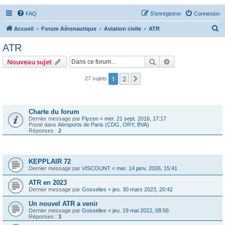
FAQ
S’enregistrer
Connexion
R
Accueil
Forum Aéronautique
Aviation civile
ATR
e
ATR
c
Rechercher
Recherche avanc
Nouveau sujet
h
e
1
2
Suivante
27 sujets
r
Annonces
c
Charte du forum
h
Dernier message par
Flyzen
«
mer. 21 sept. 2016, 17:17
Posté dans
Aéroports de Paris (CDG, ORY, BVA)
e
Réponses :
2
r
Sujets
KEPPLAIR 72
Dernier message par
VISCOUNT
«
mer. 14 janv. 2026, 15:41
ATR en 2023
Dernier message par
Gosselies
«
jeu. 30 mars 2023, 20:42
Un nouvel ATR a venir
Dernier message par
Gosselies
«
jeu. 19 mai 2022, 08:56
Réponses :
3