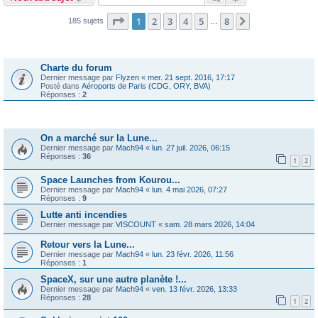
Page
1
sur
8
1
2
3
4
5
8
Suivante
185 sujets
…
Annonces
Charte du forum
Dernier message par
Flyzen
«
mer. 21 sept. 2016, 17:17
Posté dans
Aéroports de Paris (CDG, ORY, BVA)
Réponses :
2
Sujets
On a marché sur la Lune...
Dernier message par
Mach94
«
lun. 27 juil. 2026, 06:15
Réponses :
36
1
2
Space Launches from Kourou...
Dernier message par
Mach94
«
lun. 4 mai 2026, 07:27
Réponses :
9
Lutte anti incendies
Dernier message par
VISCOUNT
«
sam. 28 mars 2026, 14:04
Retour vers la Lune...
Dernier message par
Mach94
«
lun. 23 févr. 2026, 11:56
Réponses :
1
SpaceX, sur une autre planète !...
Dernier message par
Mach94
«
ven. 13 févr. 2026, 13:33
Réponses :
28
1
2