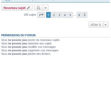
Nouveau sujet
Page
1
sur
8
1
2
3
4
5
8
Suivante
185 sujets
…
Aller à
PERMISSIONS DU FORUM
Vous
ne pouvez pas
poster de nouveaux sujets
Vous
ne pouvez pas
répondre aux sujets
Vous
ne pouvez pas
modifier vos messages
Vous
ne pouvez pas
supprimer vos messages
Vous
ne pouvez pas
joindre des fichiers