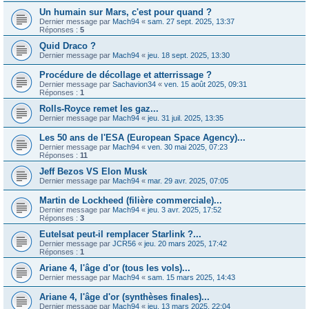
Un humain sur Mars, c'est pour quand ?
Dernier message par
Mach94
«
sam. 27 sept. 2025, 13:37
Réponses :
5
Quid Draco ?
Dernier message par
Mach94
«
jeu. 18 sept. 2025, 13:30
Procédure de décollage et atterrissage ?
Dernier message par
Sachavion34
«
ven. 15 août 2025, 09:31
Réponses :
1
Rolls-Royce remet les gaz...
Dernier message par
Mach94
«
jeu. 31 juil. 2025, 13:35
Les 50 ans de l'ESA (European Space Agency)...
Dernier message par
Mach94
«
ven. 30 mai 2025, 07:23
Réponses :
11
Jeff Bezos VS Elon Musk
Dernier message par
Mach94
«
mar. 29 avr. 2025, 07:05
Martin de Lockheed (filière commerciale)...
Dernier message par
Mach94
«
jeu. 3 avr. 2025, 17:52
Réponses :
3
Eutelsat peut-il remplacer Starlink ?...
Dernier message par
JCR56
«
jeu. 20 mars 2025, 17:42
Réponses :
1
Ariane 4, l'âge d'or (tous les vols)...
Dernier message par
Mach94
«
sam. 15 mars 2025, 14:43
Ariane 4, l'âge d'or (synthèses finales)...
Dernier message par
Mach94
«
jeu. 13 mars 2025, 22:04