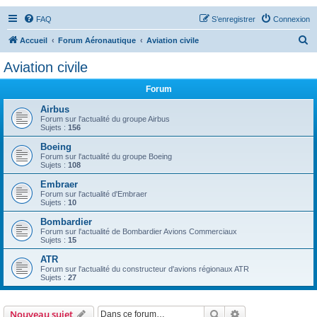
FAQ
S’enregistrer
Connexion
R
Accueil
Forum Aéronautique
Aviation civile
e
Aviation civile
c
Forum
h
e
Airbus
Forum sur l'actualité du groupe Airbus
r
Sujets :
156
c
Boeing
Forum sur l'actualité du groupe Boeing
h
Sujets :
108
e
Embraer
r
Forum sur l'actualité d'Embraer
Sujets :
10
Bombardier
Forum sur l'actualité de Bombardier Avions Commerciaux
Sujets :
15
ATR
Forum sur l'actualité du constructeur d'avions régionaux ATR
Sujets :
27
Rechercher
Recherche avanc
Nouveau sujet