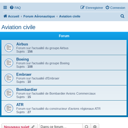
FAQ
S’enregistrer
Connexion
R
Accueil
Forum Aéronautique
Aviation civile
e
Aviation civile
c
Forum
h
e
Airbus
Forum sur l'actualité du groupe Airbus
r
Sujets :
156
c
Boeing
Forum sur l'actualité du groupe Boeing
h
Sujets :
108
e
Embraer
r
Forum sur l'actualité d'Embraer
Sujets :
10
Bombardier
Forum sur l'actualité de Bombardier Avions Commerciaux
Sujets :
15
ATR
Forum sur l'actualité du constructeur d'avions régionaux ATR
Sujets :
27
Rechercher
Recherche avanc
Nouveau sujet