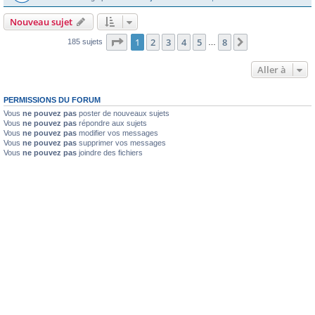
Nouveau sujet
Page
1
sur
8
1
2
3
4
5
8
Suivante
185 sujets
…
Aller à
PERMISSIONS DU FORUM
Vous
ne pouvez pas
poster de nouveaux sujets
Vous
ne pouvez pas
répondre aux sujets
Vous
ne pouvez pas
modifier vos messages
Vous
ne pouvez pas
supprimer vos messages
Vous
ne pouvez pas
joindre des fichiers