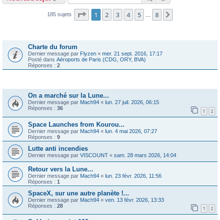
Page
1
sur
8
1
2
3
4
5
8
Suivante
185 sujets
…
Annonces
Charte du forum
Dernier message par
Flyzen
«
mer. 21 sept. 2016, 17:17
Posté dans
Aéroports de Paris (CDG, ORY, BVA)
Réponses :
2
Sujets
On a marché sur la Lune...
Dernier message par
Mach94
«
lun. 27 juil. 2026, 06:15
Réponses :
36
1
2
Space Launches from Kourou...
Dernier message par
Mach94
«
lun. 4 mai 2026, 07:27
Réponses :
9
Lutte anti incendies
Dernier message par
VISCOUNT
«
sam. 28 mars 2026, 14:04
Retour vers la Lune...
Dernier message par
Mach94
«
lun. 23 févr. 2026, 11:56
Réponses :
1
SpaceX, sur une autre planète !...
Dernier message par
Mach94
«
ven. 13 févr. 2026, 13:33
Réponses :
28
1
2