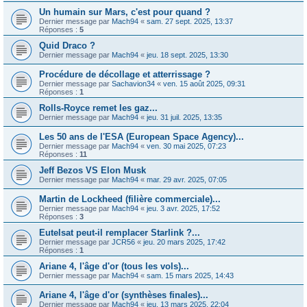
Un humain sur Mars, c'est pour quand ?
Dernier message par
Mach94
«
sam. 27 sept. 2025, 13:37
Réponses :
5
Quid Draco ?
Dernier message par
Mach94
«
jeu. 18 sept. 2025, 13:30
Procédure de décollage et atterrissage ?
Dernier message par
Sachavion34
«
ven. 15 août 2025, 09:31
Réponses :
1
Rolls-Royce remet les gaz...
Dernier message par
Mach94
«
jeu. 31 juil. 2025, 13:35
Les 50 ans de l'ESA (European Space Agency)...
Dernier message par
Mach94
«
ven. 30 mai 2025, 07:23
Réponses :
11
Jeff Bezos VS Elon Musk
Dernier message par
Mach94
«
mar. 29 avr. 2025, 07:05
Martin de Lockheed (filière commerciale)...
Dernier message par
Mach94
«
jeu. 3 avr. 2025, 17:52
Réponses :
3
Eutelsat peut-il remplacer Starlink ?...
Dernier message par
JCR56
«
jeu. 20 mars 2025, 17:42
Réponses :
1
Ariane 4, l'âge d'or (tous les vols)...
Dernier message par
Mach94
«
sam. 15 mars 2025, 14:43
Ariane 4, l'âge d'or (synthèses finales)...
Dernier message par
Mach94
«
jeu. 13 mars 2025, 22:04