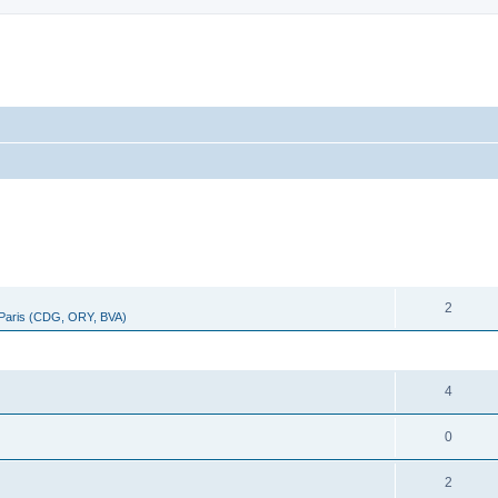
cher
cherche avancée
RÉPONSES
2
 Paris (CDG, ORY, BVA)
RÉPONSES
4
0
2