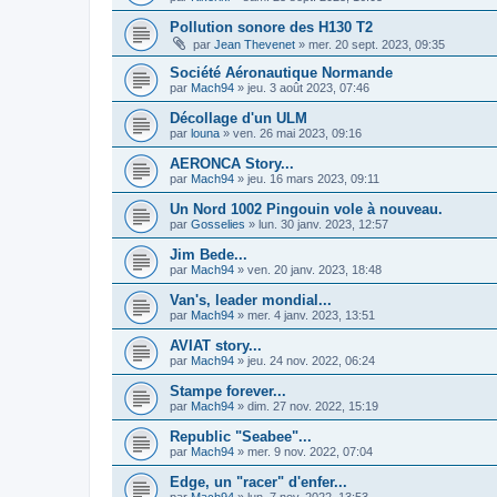
Pollution sonore des H130 T2
par
Jean Thevenet
»
mer. 20 sept. 2023, 09:35
Société Aéronautique Normande
par
Mach94
»
jeu. 3 août 2023, 07:46
Décollage d'un ULM
par
louna
»
ven. 26 mai 2023, 09:16
AERONCA Story...
par
Mach94
»
jeu. 16 mars 2023, 09:11
Un Nord 1002 Pingouin vole à nouveau.
par
Gosselies
»
lun. 30 janv. 2023, 12:57
Jim Bede...
par
Mach94
»
ven. 20 janv. 2023, 18:48
Van's, leader mondial...
par
Mach94
»
mer. 4 janv. 2023, 13:51
AVIAT story...
par
Mach94
»
jeu. 24 nov. 2022, 06:24
Stampe forever...
par
Mach94
»
dim. 27 nov. 2022, 15:19
Republic "Seabee"...
par
Mach94
»
mer. 9 nov. 2022, 07:04
Edge, un "racer" d'enfer...