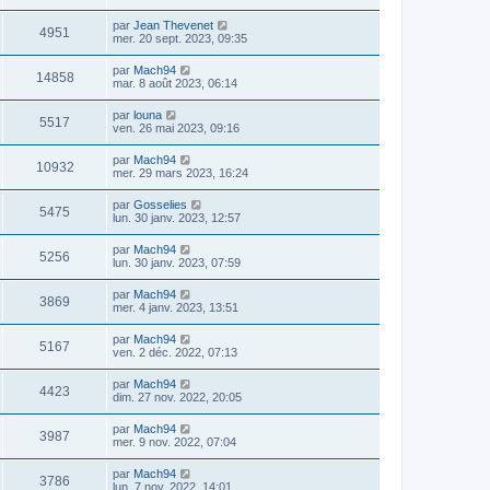
par
Jean Thevenet
4951
mer. 20 sept. 2023, 09:35
par
Mach94
14858
mar. 8 août 2023, 06:14
par
louna
5517
ven. 26 mai 2023, 09:16
par
Mach94
10932
mer. 29 mars 2023, 16:24
par
Gosselies
5475
lun. 30 janv. 2023, 12:57
par
Mach94
5256
lun. 30 janv. 2023, 07:59
par
Mach94
3869
mer. 4 janv. 2023, 13:51
par
Mach94
5167
ven. 2 déc. 2022, 07:13
par
Mach94
4423
dim. 27 nov. 2022, 20:05
par
Mach94
3987
mer. 9 nov. 2022, 07:04
par
Mach94
3786
lun. 7 nov. 2022, 14:01