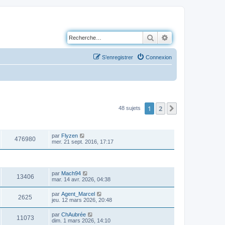
Rechercher
Recherche avancé
S’enregistrer
Connexion
1
2
Suivante
48 sujets
VUES
DERNIER MESSAGE
par
Flyzen
476980
mer. 21 sept. 2016, 17:17
VUES
DERNIER MESSAGE
par
Mach94
13406
mar. 14 avr. 2026, 04:38
par
Agent_Marcel
2625
jeu. 12 mars 2026, 20:48
par
ChAubrée
11073
dim. 1 mars 2026, 14:10