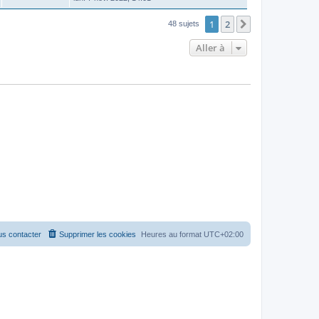
1
2
Suivante
48 sujets
Aller à
s contacter
Supprimer les cookies
Heures au format
UTC+02:00