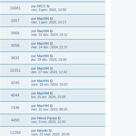
par
NICO
10061
ven. 3 janv. 2025, 10:55
par
Mach94
3267
mer. 1 janv. 2025, 14:17
par
Mach94
3968
mar. 31 déc. 2024, 16:11
par
Mach94
3058
mar. 24 déc. 2024, 21:37
par
Mach94
3632
jeu. 19 déc. 2024, 19:00
par
Mach94
12351
dim. 17 nov. 2024, 12:42
par
Mach94
4245
sam. 19 oct. 2024, 15:07
par
Mach94
4044
lun. 15 avr. 2024, 15:58
par
Mach94
7436
mer. 22 nov. 2023, 08:25
par
Hervé Paraut
4450
ven. 3 nov. 2023, 12:20
par
Kikeriki
11293
sam. 23 sept. 2023, 16:05