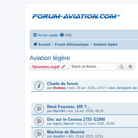
Accès rapide
FAQ
Accueil
Forum Aéronautique
Aviation légère
Aviation légère
Recher
Re
Nouveau sujet
ANNONCES
Charte du forum
par
thomas
»
ven. 29 avr. 2016, 14:57
» dans
Aéroports de
SUJETS
René Fournier, 105 ?...
par
Mach94
»
lun. 14 avr. 2025, 06:20
Doc sur le Cessna 172S G1000
par
Agent_Marcel
»
jeu. 12 mars 2026, 20:48
Machine de Besnier
par
dauphin
»
dim. 23 juil. 2023, 10:51