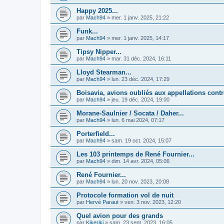
Happy 2025...
par
Mach94
»
mer. 1 janv. 2025, 21:22
Funk...
par
Mach94
»
mer. 1 janv. 2025, 14:17
Tipsy Nipper...
par
Mach94
»
mar. 31 déc. 2024, 16:11
Lloyd Stearman...
par
Mach94
»
lun. 23 déc. 2024, 17:29
Boisavia, avions oubliés aux appellations contr
par
Mach94
»
jeu. 19 déc. 2024, 19:00
Morane-Saulnier / Socata / Daher...
par
Mach94
»
lun. 6 mai 2024, 07:17
Porterfield...
par
Mach94
»
sam. 19 oct. 2024, 15:07
Les 103 printemps de René Fournier...
par
Mach94
»
dim. 14 avr. 2024, 05:06
René Fournier...
par
Mach94
»
lun. 20 nov. 2023, 20:08
Protocole formation vol de nuit
par
Hervé Paraut
»
ven. 3 nov. 2023, 12:20
Quel avion pour des grands
par
Kikeriki
»
sam. 23 sept. 2023, 16:05