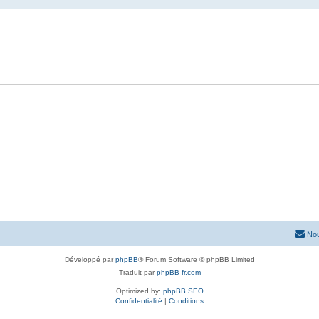
Nou
Développé par
phpBB
® Forum Software © phpBB Limited
Traduit par
phpBB-fr.com
Optimized by:
phpBB SEO
Confidentialité
|
Conditions