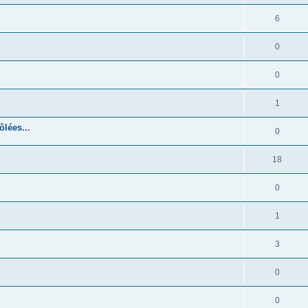
6
0
0
1
ôlées...
0
18
0
1
3
0
0