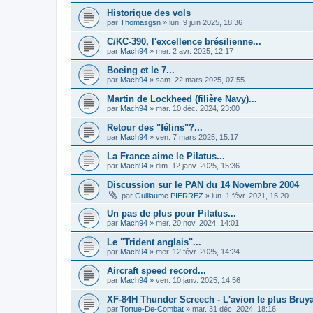
Historique des vols
par
Thomasgsn
»
lun. 9 juin 2025, 18:36
C/KC-390, l'excellence brésilienne...
par
Mach94
»
mer. 2 avr. 2025, 12:17
Boeing et le 7...
par
Mach94
»
sam. 22 mars 2025, 07:55
Martin de Lockheed (filière Navy)...
par
Mach94
»
mar. 10 déc. 2024, 23:00
Retour des "félins"?...
par
Mach94
»
ven. 7 mars 2025, 15:17
La France aime le Pilatus...
par
Mach94
»
dim. 12 janv. 2025, 15:36
Discussion sur le PAN du 14 Novembre 2004
par
Guillaume PIERREZ
»
lun. 1 févr. 2021, 15:20
Un pas de plus pour Pilatus...
par
Mach94
»
mer. 20 nov. 2024, 14:01
Le "Trident anglais"...
par
Mach94
»
mer. 12 févr. 2025, 14:24
Aircraft speed record...
par
Mach94
»
ven. 10 janv. 2025, 14:56
XF-84H Thunder Screech - L'avion le plus Bruyan
par
Tortue-De-Combat
»
mar. 31 déc. 2024, 18:16