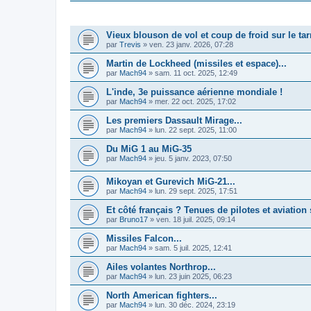
SUJETS
Vieux blouson de vol et coup de froid sur le ta
par
Trevis
»
ven. 23 janv. 2026, 07:28
Martin de Lockheed (missiles et espace)...
par
Mach94
»
sam. 11 oct. 2025, 12:49
L'inde, 3e puissance aérienne mondiale !
par
Mach94
»
mer. 22 oct. 2025, 17:02
Les premiers Dassault Mirage...
par
Mach94
»
lun. 22 sept. 2025, 11:00
Du MiG 1 au MiG-35
par
Mach94
»
jeu. 5 janv. 2023, 07:50
Mikoyan et Gurevich MiG-21...
par
Mach94
»
lun. 29 sept. 2025, 17:51
Et côté français ? Tenues de pilotes et aviatio
par
Bruno17
»
ven. 18 juil. 2025, 09:14
Missiles Falcon...
par
Mach94
»
sam. 5 juil. 2025, 12:41
Ailes volantes Northrop...
par
Mach94
»
lun. 23 juin 2025, 06:23
North American fighters...
par
Mach94
»
lun. 30 déc. 2024, 23:19