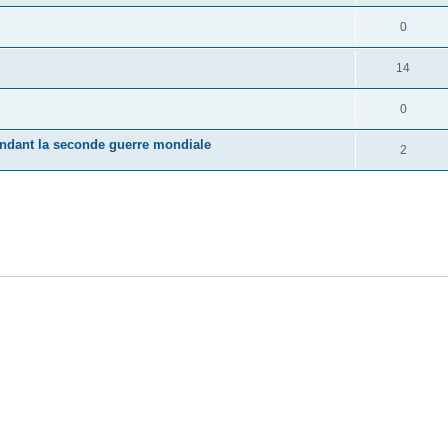
0
14
0
pendant la seconde guerre mondiale
2