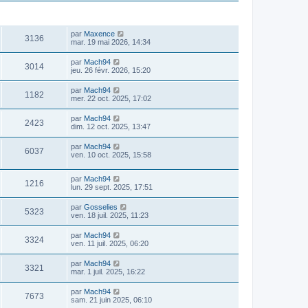
a
m
g
e
VUES
DERNIER MESSAGE
e
s
s
par
Maxence
3136
a
mar. 19 mai 2026, 14:34
g
e
par
Mach94
3014
jeu. 26 févr. 2026, 15:20
par
Mach94
1182
mer. 22 oct. 2025, 17:02
par
Mach94
2423
dim. 12 oct. 2025, 13:47
par
Mach94
6037
ven. 10 oct. 2025, 15:58
par
Mach94
1216
lun. 29 sept. 2025, 17:51
par
Gosselies
5323
ven. 18 juil. 2025, 11:23
par
Mach94
3324
ven. 11 juil. 2025, 06:20
par
Mach94
3321
mar. 1 juil. 2025, 16:22
par
Mach94
7673
sam. 21 juin 2025, 06:10