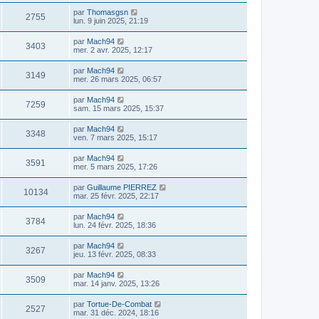
par
Thomasgsn
2755
lun. 9 juin 2025, 21:19
par
Mach94
3403
mer. 2 avr. 2025, 12:17
par
Mach94
3149
mer. 26 mars 2025, 06:57
par
Mach94
7259
sam. 15 mars 2025, 15:37
par
Mach94
3348
ven. 7 mars 2025, 15:17
par
Mach94
3591
mer. 5 mars 2025, 17:26
par
Guillaume PIERREZ
10134
mar. 25 févr. 2025, 22:17
par
Mach94
3784
lun. 24 févr. 2025, 18:36
par
Mach94
3267
jeu. 13 févr. 2025, 08:33
par
Mach94
3509
mar. 14 janv. 2025, 13:26
par
Tortue-De-Combat
2527
mar. 31 déc. 2024, 18:16