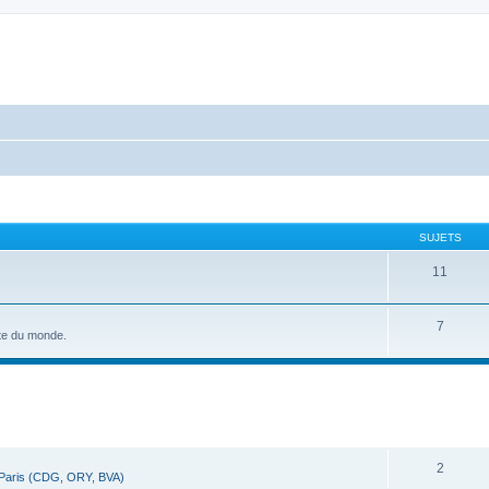
SUJETS
11
7
ste du monde.
cher
cherche avancée
RÉPONSES
2
 Paris (CDG, ORY, BVA)