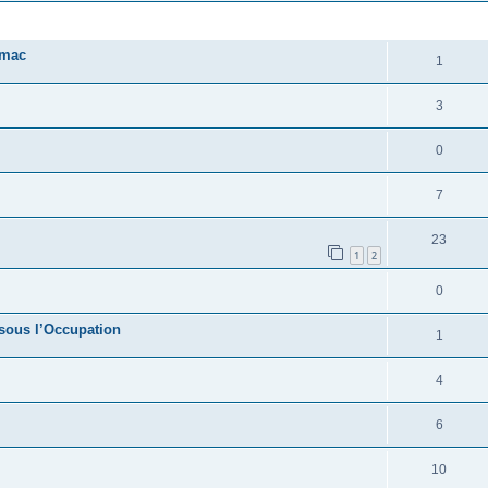
RÉPONSES
rmac
1
3
0
7
23
1
2
0
n sous l’Occupation
1
4
6
10