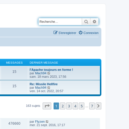
Rechercher
Recherche avancé
S’enregistrer
Connexion
MESSAGES
DERNIER MESSAGE
l'Apache toujours en forme !
15
V
par
Mach94
o
sam. 18 mars 2023, 17:56
i
r
Re: Missile Hellfire
15
l
V
par
Mach94
e
o
ven. 14 oct. 2022, 20:57
d
i
e
r
r
l
n
e
Page
1
sur
7
1
2
3
4
5
7
Suivante
163 sujets
…
i
d
e
e
r
VUES
DERNIER MESSAGE
r
m
n
e
par
Flyzen
i
476660
s
mer. 21 sept. 2016, 17:17
e
s
r