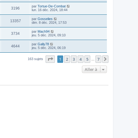
par
Tortue-De-Combat
3196
lun. 16 déc. 2024, 18:44
par
Gosselies
13357
dim. 8 déc. 2024, 17:53
par
Mach94
3734
jeu. 5 déc. 2024, 09:10
par
Gally78
4644
jeu. 5 déc. 2024, 06:19
Page
1
sur
7
1
2
3
4
5
7
Suivante
163 sujets
…
Aller à