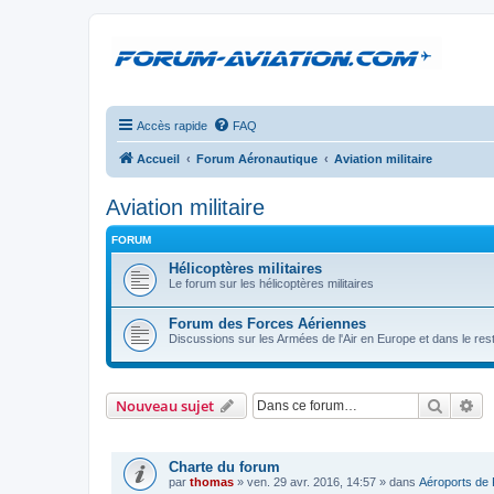
Accès rapide
FAQ
Accueil
Forum Aéronautique
Aviation militaire
Aviation militaire
FORUM
Hélicoptères militaires
Le forum sur les hélicoptères militaires
Forum des Forces Aériennes
Discussions sur les Armées de l'Air en Europe et dans le re
Recher
Re
Nouveau sujet
ANNONCES
Charte du forum
par
thomas
»
ven. 29 avr. 2016, 14:57
» dans
Aéroports de