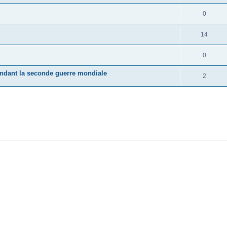
0
14
0
pendant la seconde guerre mondiale
2