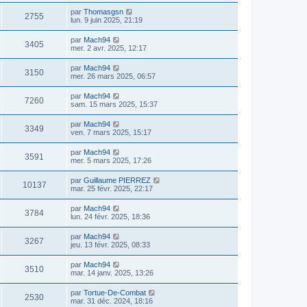
par
Thomasgsn
2755
lun. 9 juin 2025, 21:19
par
Mach94
3405
mer. 2 avr. 2025, 12:17
par
Mach94
3150
mer. 26 mars 2025, 06:57
par
Mach94
7260
sam. 15 mars 2025, 15:37
par
Mach94
3349
ven. 7 mars 2025, 15:17
par
Mach94
3591
mer. 5 mars 2025, 17:26
par
Guillaume PIERREZ
10137
mar. 25 févr. 2025, 22:17
par
Mach94
3784
lun. 24 févr. 2025, 18:36
par
Mach94
3267
jeu. 13 févr. 2025, 08:33
par
Mach94
3510
mar. 14 janv. 2025, 13:26
par
Tortue-De-Combat
2530
mar. 31 déc. 2024, 18:16