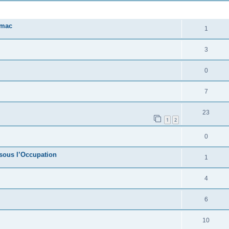
RÉPONSES
rmac
1
3
0
7
23
1
2
0
n sous l’Occupation
1
4
6
10