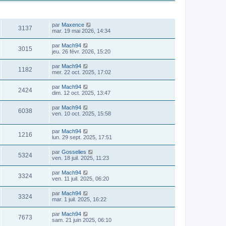
a
m
g
e
VUES
DERNIER MESSAGE
e
s
s
par
Maxence
3137
a
mar. 19 mai 2026, 14:34
g
e
par
Mach94
3015
jeu. 26 févr. 2026, 15:20
par
Mach94
1182
mer. 22 oct. 2025, 17:02
par
Mach94
2424
dim. 12 oct. 2025, 13:47
par
Mach94
6038
ven. 10 oct. 2025, 15:58
par
Mach94
1216
lun. 29 sept. 2025, 17:51
par
Gosselies
5324
ven. 18 juil. 2025, 11:23
par
Mach94
3324
ven. 11 juil. 2025, 06:20
par
Mach94
3324
mar. 1 juil. 2025, 16:22
par
Mach94
7673
sam. 21 juin 2025, 06:10