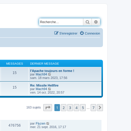
Rechercher
Recherche avancé
S’enregistrer
Connexion
MESSAGES
DERNIER MESSAGE
l'Apache toujours en forme !
15
V
par
Mach94
o
sam. 18 mars 2023, 17:56
i
r
Re: Missile Hellfire
15
l
V
par
Mach94
e
o
ven. 14 oct. 2022, 20:57
d
i
e
r
r
l
n
e
Page
1
sur
7
1
2
3
4
5
7
Suivante
163 sujets
…
i
d
e
e
r
VUES
DERNIER MESSAGE
r
m
n
e
par
Flyzen
i
476756
s
mer. 21 sept. 2016, 17:17
e
s
r