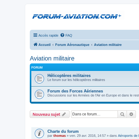
Accès rapide
FAQ
Accueil
Forum Aéronautique
Aviation militaire
Aviation militaire
FORUM
Hélicoptères militaires
Le forum sur les hélicoptères militaires
Forum des Forces Aériennes
Discussions sur les Armées de l'Air en Europe et dans le re
Recher
Re
Nouveau sujet
ANNONCES
Charte du forum
par
thomas
»
ven. 29 avr. 2016, 14:57
» dans
Aéroports de