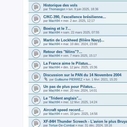
Historique des vols
par
Thomasgsn
»
lun. 9 juin 2025, 18:36
C/KC-390, l'excellence brésilienne...
par
Mach94
»
mer. 2 avr. 2025, 12:17
Boeing et le 7...
par
Mach94
»
sam. 22 mars 2025, 07:55
Martin de Lockheed (filière Navy)...
par
Mach94
»
mar. 10 déc. 2024, 23:00
Retour des "félins"?...
par
Mach94
»
ven. 7 mars 2025, 15:17
La France aime le Pilatus...
par
Mach94
»
dim. 12 janv. 2025, 15:36
Discussion sur le PAN du 14 Novembre 2004
par
Guillaume PIERREZ
»
lun. 1 févr. 2021, 15:20
Un pas de plus pour Pilatus...
par
Mach94
»
mer. 20 nov. 2024, 14:01
Le "Trident anglais"...
par
Mach94
»
mer. 12 févr. 2025, 14:24
Aircraft speed record...
par
Mach94
»
ven. 10 janv. 2025, 14:56
XF-84H Thunder Screech - L'avion le plus Bruyan
par
Tortue-De-Combat
»
mar. 31 déc. 2024, 18:16