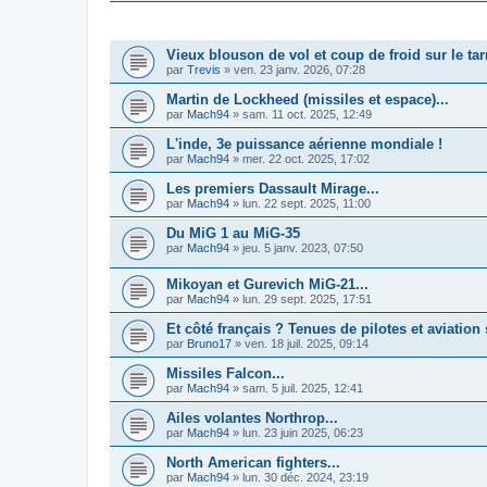
SUJETS
Vieux blouson de vol et coup de froid sur le ta
par
Trevis
»
ven. 23 janv. 2026, 07:28
Martin de Lockheed (missiles et espace)...
par
Mach94
»
sam. 11 oct. 2025, 12:49
L'inde, 3e puissance aérienne mondiale !
par
Mach94
»
mer. 22 oct. 2025, 17:02
Les premiers Dassault Mirage...
par
Mach94
»
lun. 22 sept. 2025, 11:00
Du MiG 1 au MiG-35
par
Mach94
»
jeu. 5 janv. 2023, 07:50
Mikoyan et Gurevich MiG-21...
par
Mach94
»
lun. 29 sept. 2025, 17:51
Et côté français ? Tenues de pilotes et aviatio
par
Bruno17
»
ven. 18 juil. 2025, 09:14
Missiles Falcon...
par
Mach94
»
sam. 5 juil. 2025, 12:41
Ailes volantes Northrop...
par
Mach94
»
lun. 23 juin 2025, 06:23
North American fighters...
par
Mach94
»
lun. 30 déc. 2024, 23:19