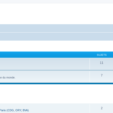
SUJETS
11
7
ste du monde.
cher
cherche avancée
RÉPONSES
2
 Paris (CDG, ORY, BVA)