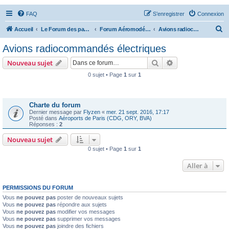
FAQ
S’enregistrer
Connexion
R
Accueil
Le Forum des passionnés d'aviation
Forum Aéromodélisme
Avions radiocommandés électriques
e
Avions radiocommandés électriques
c
Rechercher
Recherche avanc
Nouveau sujet
h
0 sujet • Page
1
sur
1
e
Annonces
r
c
Charte du forum
Dernier message par
Flyzen
«
mer. 21 sept. 2016, 17:17
h
Posté dans
Aéroports de Paris (CDG, ORY, BVA)
Réponses :
2
e
Nouveau sujet
r
0 sujet • Page
1
sur
1
Aller à
PERMISSIONS DU FORUM
Vous
ne pouvez pas
poster de nouveaux sujets
Vous
ne pouvez pas
répondre aux sujets
Vous
ne pouvez pas
modifier vos messages
Vous
ne pouvez pas
supprimer vos messages
Vous
ne pouvez pas
joindre des fichiers