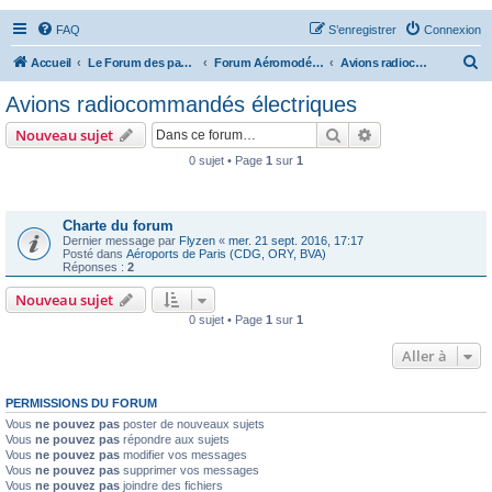
FAQ
S’enregistrer
Connexion
R
Accueil
Le Forum des passionnés d'aviation
Forum Aéromodélisme
Avions radiocommandés électriques
e
Avions radiocommandés électriques
c
Rechercher
Recherche avanc
Nouveau sujet
h
0 sujet • Page
1
sur
1
e
Annonces
r
c
Charte du forum
Dernier message par
Flyzen
«
mer. 21 sept. 2016, 17:17
h
Posté dans
Aéroports de Paris (CDG, ORY, BVA)
Réponses :
2
e
Nouveau sujet
r
0 sujet • Page
1
sur
1
Aller à
PERMISSIONS DU FORUM
Vous
ne pouvez pas
poster de nouveaux sujets
Vous
ne pouvez pas
répondre aux sujets
Vous
ne pouvez pas
modifier vos messages
Vous
ne pouvez pas
supprimer vos messages
Vous
ne pouvez pas
joindre des fichiers