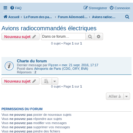
FAQ
S’enregistrer
Connexion
R
Accueil
Le Forum des passionnés d'aviation
Forum Aéromodélisme
Avions radiocommandés électriques
e
Avions radiocommandés électriques
c
Rechercher
Recherche avanc
Nouveau sujet
h
0 sujet • Page
1
sur
1
e
Annonces
r
c
Charte du forum
Dernier message par
Flyzen
«
mer. 21 sept. 2016, 17:17
h
Posté dans
Aéroports de Paris (CDG, ORY, BVA)
Réponses :
2
e
Nouveau sujet
r
0 sujet • Page
1
sur
1
Aller à
PERMISSIONS DU FORUM
Vous
ne pouvez pas
poster de nouveaux sujets
Vous
ne pouvez pas
répondre aux sujets
Vous
ne pouvez pas
modifier vos messages
Vous
ne pouvez pas
supprimer vos messages
Vous
ne pouvez pas
joindre des fichiers